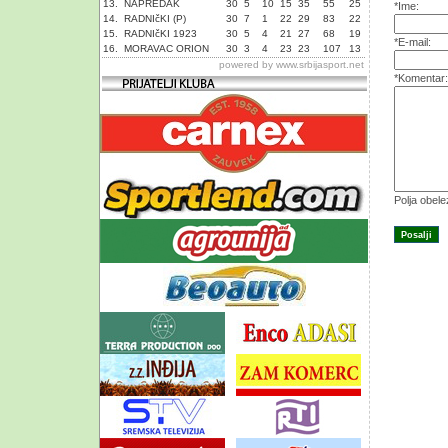
13.
NAPREDAK
30
5
10
15
35
55
25
*Ime:
14.
RADNIčKI (P)
30
7
1
22
29
83
22
15.
RADNIčKI 1923
30
5
4
21
27
68
19
*E-mail:
16.
MORAVAC ORION
30
3
4
23
23
107
13
powered by
www.srbijasport.net
*Komentar:
Polja obel