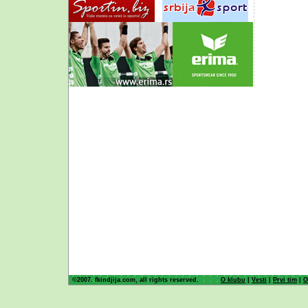
©2007. fkindjija.com, all rights reserved.
O klubu
|
Vesti
|
Prvi tim
|
O