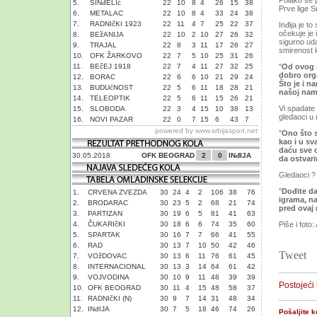
Polako se 
5.
SINđELIć
22
10
8
4
26
15
38
Prve lige Sr
6.
METALAC
22
10
8
4
33
24
38
7.
RADNIčKI 1923
22
11
4
7
25
22
37
Inđija je t
očekuje je 
8.
BEžANIJA
22
10
2
10
27
26
32
sigurno uda
9.
TRAJAL
22
8
3
11
17
26
27
smirenost 
10.
OFK ŽARKOVO
22
7
5
10
25
31
26
11.
BEčEJ 1918
22
7
4
11
27
32
25
"
Od ovog 
dobro org
12.
BORAC
22
6
6
10
21
29
24
Što je i n
13.
BUDUćNOST
22
5
6
11
18
28
21
našoj nam
14.
TELEOPTIK
22
5
6
11
15
26
21
Vi spadate 
15.
SLOBODA
22
3
4
15
10
38
13
gledaoci u 
16.
NOVI PAZAR
22
0
7
15
6
43
7
powered by
www.srbijasport.net
"
Ono što 
kao i u sv
daću sve 
30.05.2018
OFK BEOGRAD
2
0
INđIJA
da ostvari
Gledaoci ?
"
Dođite da
1.
CRVENA ZVEZDA
30
24
4
2
106
38
76
igrama, na
2.
BRODARAC
30
23
5
2
68
21
74
pred ovaj
3.
PARTIZAN
30
19
6
5
81
41
63
4.
ČUKARIčKI
30
18
6
6
74
35
60
Piše i foto
5.
SPARTAK
30
16
7
7
66
41
55
6.
RAD
30
13
7
10
50
42
46
Tweet
7.
VOžDOVAC
30
13
6
11
76
61
45
8.
INTERNACIONAL
30
13
3
14
64
61
42
9.
VOJVODINA
30
10
9
11
48
39
39
Postojeći
10.
OFK BEOGRAD
30
11
4
15
48
58
37
11.
RADNIčKI (N)
30
9
7
14
31
48
34
12.
INđIJA
30
7
5
18
46
74
26
Pošaljite 