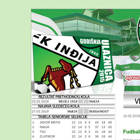
23.02.2019
BEčEJ 1918
INđIJA
27.02.2019
INđIJA
BUDUćNOST
16.05.2019
1.
JAVOR MATIS
22
14
4
4
44
19
46
2.
INđIJA
22
14
3
5
37
13
45
Fudbal
3.
TSC
22
12
8
2
41
18
44
4.
ZLATIBOR
22
14
2
6
36
18
44