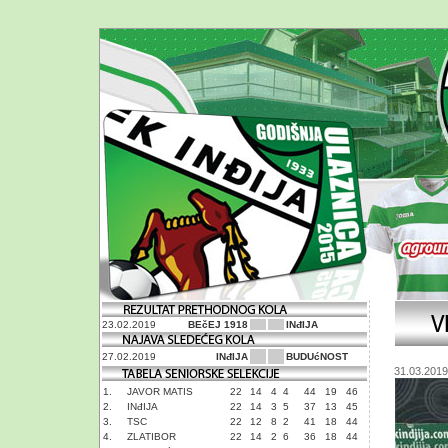
23.02.2019
BEčEJ 1918
INđIJA
27.02.2019
INđIJA
BUDUćNOST
31.03.2019
1.
JAVOR MATIS
22
14
4
4
44
19
46
2.
INđIJA
22
14
3
5
37
13
45
3.
TSC
22
12
8
2
41
18
44
4.
ZLATIBOR
22
14
2
6
36
18
44