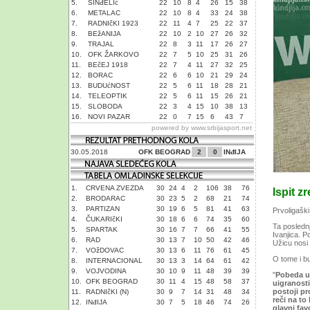
5.
SINđELIć
22
10
8
4
26
15
38
6.
METALAC
22
10
8
4
33
24
38
7.
RADNIčKI 1923
22
11
4
7
25
22
37
8.
BEžANIJA
22
10
2
10
27
26
32
9.
TRAJAL
22
8
3
11
17
26
27
10.
OFK ŽARKOVO
22
7
5
10
25
31
26
11.
BEčEJ 1918
22
7
4
11
27
32
25
12.
BORAC
22
6
6
10
21
29
24
13.
BUDUćNOST
22
5
6
11
18
28
21
14.
TELEOPTIK
22
5
6
11
15
26
21
15.
SLOBODA
22
3
4
15
10
38
13
16.
NOVI PAZAR
22
0
7
15
6
43
7
powered by
www.srbijasport.net
30.05.2018
OFK BEOGRAD
2
0
INđIJA
1.
CRVENA ZVEZDA
30
24
4
2
106
38
76
Ispit z
2.
BRODARAC
30
23
5
2
68
21
74
3.
PARTIZAN
30
19
6
5
81
41
63
Prvoligaški
4.
ČUKARIčKI
30
18
6
6
74
35
60
Ta poslednj
5.
SPARTAK
30
16
7
7
66
41
55
Ivanjica. P
6.
RAD
30
13
7
10
50
42
46
Užicu nosi
7.
VOžDOVAC
30
13
6
11
76
61
45
O tome i bu
8.
INTERNACIONAL
30
13
3
14
64
61
42
9.
VOJVODINA
30
10
9
11
48
39
39
"
Pobeda u
10.
OFK BEOGRAD
30
11
4
15
48
58
37
uigranosti
postoji pr
11.
RADNIčKI (N)
30
9
7
14
31
48
34
reči na to
12.
INđIJA
30
7
5
18
46
74
26
glavni fav