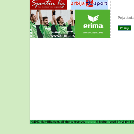
Polja obel
©2007. fkindjija.com, all rights reserved.
O klubu
|
Vesti
|
Prvi tim
|
O