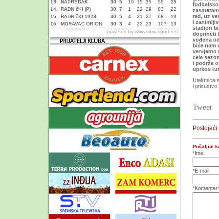
13.
NAPREDAK
30
5
10
15
35
55
25
fudbalskoj
14.
RADNIčKI (P)
30
7
1
22
29
83
22
zasmetamo 
rad, uz v
15.
RADNIčKI 1923
30
5
4
21
27
68
19
i zanimlji
16.
MORAVAC ORION
30
3
4
23
23
107
13
stadion bit
powered by
www.srbijasport.net
doprineti 
vođena od
biće nam v
verujemo 
cele sezon
i podrže o
uprkos tu
Utakmica s
i prisustv
Tweet
Postojeći
Pošaljite 
*Ime:
*E-mail:
*Komentar: