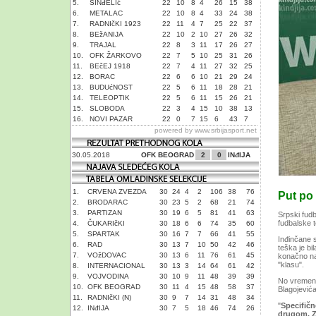
5.
SINđELIć
22
10
8
4
26
15
38
6.
METALAC
22
10
8
4
33
24
38
7.
RADNIčKI 1923
22
11
4
7
25
22
37
8.
BEžANIJA
22
10
2
10
27
26
32
9.
TRAJAL
22
8
3
11
17
26
27
10.
OFK ŽARKOVO
22
7
5
10
25
31
26
11.
BEčEJ 1918
22
7
4
11
27
32
25
12.
BORAC
22
6
6
10
21
29
24
13.
BUDUćNOST
22
5
6
11
18
28
21
14.
TELEOPTIK
22
5
6
11
15
26
21
15.
SLOBODA
22
3
4
15
10
38
13
16.
NOVI PAZAR
22
0
7
15
6
43
7
powered by
www.srbijasport.net
30.05.2018
OFK BEOGRAD
2
0
INđIJA
1.
CRVENA ZVEZDA
30
24
4
2
106
38
76
Put po
2.
BRODARAC
30
23
5
2
68
21
74
3.
PARTIZAN
30
19
6
5
81
41
63
Srpski fudb
fudbalske t
4.
ČUKARIčKI
30
18
6
6
74
35
60
5.
SPARTAK
30
16
7
7
66
41
55
Inđinčane 
6.
RAD
30
13
7
10
50
42
46
teška je bi
7.
VOžDOVAC
30
13
6
11
76
61
45
konačno na
"klasu".
8.
INTERNACIONAL
30
13
3
14
64
61
42
9.
VOJVODINA
30
10
9
11
48
39
39
No vremena
10.
OFK BEOGRAD
30
11
4
15
48
58
37
Blagojevića
11.
RADNIčKI (N)
30
9
7
14
31
48
34
"
Specifič
12.
INđIJA
30
7
5
18
46
74
26
drugom. Z