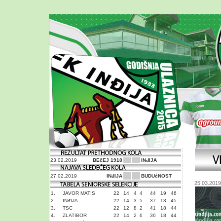
23.02.2019
BEčEJ 1918
INđIJA
27.02.2019
INđIJA
BUDUćNOST
25.03.2019
1.
JAVOR MATIS
22
14
4
4
44
19
46
2.
INđIJA
22
14
3
5
37
13
45
3.
TSC
22
12
8
2
41
18
44
4.
ZLATIBOR
22
14
2
6
36
18
44