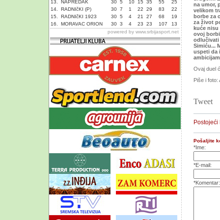
13.
NAPREDAK
30
5
10
15
35
55
25
na umor, p
14.
RADNIčKI (P)
30
7
1
22
29
83
22
velikom tr
borbe za o
15.
RADNIčKI 1923
30
5
4
21
27
68
19
za život p
16.
MORAVAC ORION
30
3
4
23
23
107
13
kuće nisu 
powered by
www.srbijasport.net
ovoj borb
odlučivati
Simiću... 
uspeti da 
ambicijam
Ovaj duel će
Piše i foto:
Tweet
Postojeći
Pošaljite 
*Ime:
*E-mail:
*Komentar: