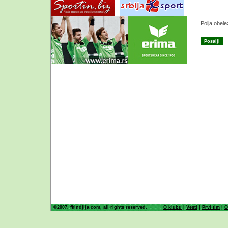
Polja obel
©2007. fkindjija.com, all rights reserved.
O klubu
|
Vesti
|
Prvi tim
|
O