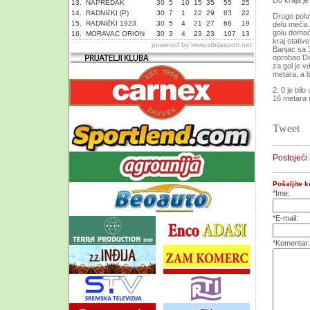
Do kraja je
13.
NAPREDAK
30
5
10
15
35
55
25
14.
RADNIčKI (P)
30
7
1
22
29
83
22
Drugo poluv
15.
RADNIčKI 1923
30
5
4
21
27
68
19
delu meča. 
golu domaći
16.
MORAVAC ORION
30
3
4
23
23
107
13
kraj stati
powered by
www.srbijasport.net
Banjac sa 
oprobao Dim
za gol je v
metara, a l
2: 0 je bil
16 metara 
Tweet
Postojeći
Pošaljite 
*Ime:
*E-mail:
*Komentar: