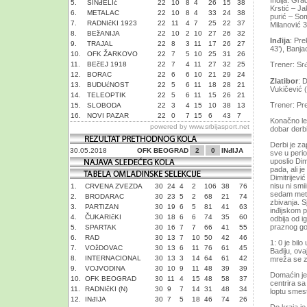
Inđija. Gra
5.
SINđELIć
22
10
8
4
26
15
38
Krstić – Ja
6.
METALAC
22
10
8
4
33
24
38
purić – Somb
7.
RADNIčKI 1923
22
11
4
7
25
22
37
Milanović 38
8.
BEžANIJA
22
10
2
10
27
26
32
Inđija
: Pre
9.
TRAJAL
22
8
3
11
17
26
27
43’), Banja
10.
OFK ŽARKOVO
22
7
5
10
25
31
26
11.
BEčEJ 1918
22
7
4
11
27
32
25
Trener: Sr
12.
BORAC
22
6
6
10
21
29
24
Zlatibor
: 
13.
BUDUćNOST
22
5
6
11
18
28
21
Vukičević (
14.
TELEOPTIK
22
5
6
11
15
26
21
Trener: Pr
15.
SLOBODA
22
3
4
15
10
38
13
16.
NOVI PAZAR
22
0
7
15
6
43
7
Konačno le
powered by
www.srbijasport.net
dobar derbi 
Derbi je za
30.05.2018
OFK BEOGRAD
2
0
INđIJA
sve u perio
uposlio Dim
pada, ali j
Dimitrijević
nisu ni smi
1.
CRVENA ZVEZDA
30
24
4
2
106
38
76
sedam meta
2.
BRODARAC
30
23
5
2
68
21
74
zbivanja. S
3.
PARTIZAN
30
19
6
5
81
41
63
inđijskom p
4.
ČUKARIčKI
30
18
6
6
74
35
60
odbija od i
praznog go
5.
SPARTAK
30
16
7
7
66
41
55
6.
RAD
30
13
7
10
50
42
46
1: 0 je bil
7.
VOžDOVAC
30
13
6
11
76
61
45
Bađiju, ova
8.
INTERNACIONAL
30
13
3
14
64
61
42
mreža se z
9.
VOJVODINA
30
10
9
11
48
39
39
Domaćin je 
10.
OFK BEOGRAD
30
11
4
15
48
58
37
centrira s
11.
RADNIčKI (N)
30
9
7
14
31
48
34
loptu smes
12.
INđIJA
30
7
5
18
46
74
26