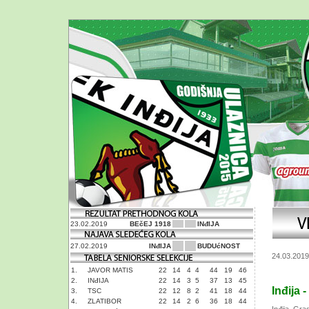
23.02.2019
BEčEJ 1918
INđIJA
27.02.2019
INđIJA
BUDUćNOST
24.03.2019
1.
JAVOR MATIS
22
14
4
4
44
19
46
2.
INđIJA
22
14
3
5
37
13
45
Inđija -
3.
TSC
22
12
8
2
41
18
44
4.
ZLATIBOR
22
14
2
6
36
18
44