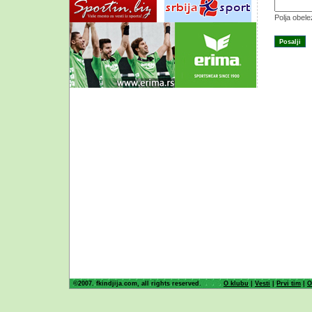
Polja obel
©2007. fkindjija.com, all rights reserved.
O klubu
|
Vesti
|
Prvi tim
|
O