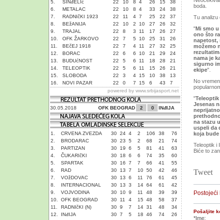
Neočekivano
5.
SINđELIć
22
10
8
4
26
15
38
boda.
6.
METALAC
22
10
8
4
33
24
38
7.
RADNIčKI 1923
22
11
4
7
25
22
37
Tu analizu 
8.
BEžANIJA
22
10
2
10
27
26
32
"
Mi smo u 
9.
TRAJAL
22
8
3
11
17
26
27
ono što r
10.
OFK ŽARKOVO
22
7
5
10
25
31
26
napetost,
11.
BEčEJ 1918
22
7
4
11
27
32
25
možemo ni
rezultatim
12.
BORAC
22
6
6
10
21
29
24
nama je ka
13.
BUDUćNOST
22
5
6
11
18
28
21
sigurno i
14.
TELEOPTIK
22
5
6
11
15
26
21
ekipe
".
15.
SLOBODA
22
3
4
15
10
38
13
No vremena 
16.
NOVI PAZAR
22
0
7
15
6
43
7
popularno
powered by
www.srbijasport.net
"
Teleoptik 
Jesenas n
30.05.2018
OFK BEOGRAD
2
0
INđIJA
neprijatno
prethodno
na stazu 
uspeli da d
1.
CRVENA ZVEZDA
30
24
4
2
106
38
76
koja bude 
2.
BRODARAC
30
23
5
2
68
21
74
Teleoptik i
3.
PARTIZAN
30
19
6
5
81
41
63
Biće to zan
4.
ČUKARIčKI
30
18
6
6
74
35
60
5.
SPARTAK
30
16
7
7
66
41
55
6.
RAD
30
13
7
10
50
42
46
Tweet
7.
VOžDOVAC
30
13
6
11
76
61
45
8.
INTERNACIONAL
30
13
3
14
64
61
42
9.
VOJVODINA
30
10
9
11
48
39
39
Postojeći
10.
OFK BEOGRAD
30
11
4
15
48
58
37
11.
RADNIčKI (N)
30
9
7
14
31
48
34
Pošaljite 
12.
INđIJA
30
7
5
18
46
74
26
*Ime: