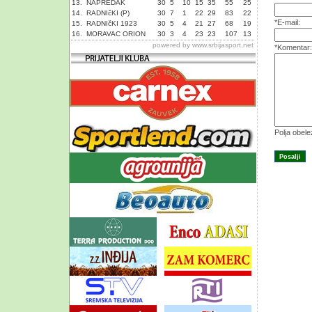
13.
NAPREDAK
30
5
10
15
35
55
25
14.
RADNIčKI (P)
30
7
1
22
29
83
22
*E-mail:
15.
RADNIčKI 1923
30
5
4
21
27
68
19
16.
MORAVAC ORION
30
3
4
23
23
107
13
powered by
www.srbijasport.net
*Komentar:
Polja obel