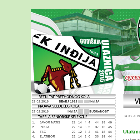
23.02.2019
BEčEJ 1918
INđIJA
27.02.2019
INđIJA
BUDUćNOST
14.03.2019
1.
JAVOR MATIS
22
14
4
4
44
19
46
2.
INđIJA
22
14
3
5
37
13
45
Utakmi
3.
TSC
22
12
8
2
41
18
44
4.
ZLATIBOR
22
14
2
6
36
18
44