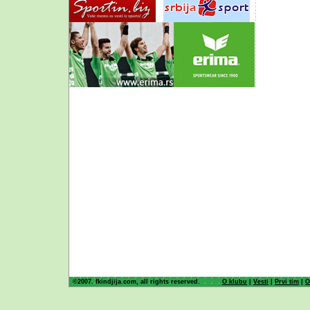
©2007. fkindjija.com, all rights reserved.
O klubu
|
Vesti
|
Prvi tim
|
O