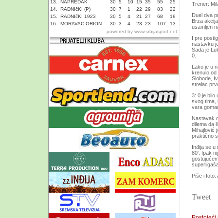
13.
NAPREDAK
30
5
10
15
35
55
25
Trener: Mi
14.
RADNIčKI (P)
30
7
1
22
29
83
22
Duel dva pr
15.
RADNIčKI 1923
30
5
4
21
27
68
19
Brza akcija
16.
MORAVAC ORION
30
3
4
23
23
107
13
usamljen na
powered by
www.srbijasport.net
I pre postig
nastavku je
Sada je Luk
0.
Lako je u 
krenulo od 
Slobode, Iv
strelac prv
3: 0 je bil
svog tima, 
vara goman
Nastavak do
dilema da li
Mihajlović j
praktično s
Inđija se u
80′. Ipak n
gostujućem
superligaš
Piše i foto:
Tweet
Postojeći