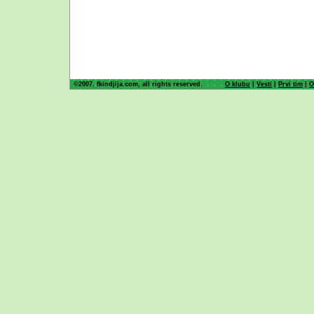
©2007. fkindjija.com, all rights reserved.
O klubu
|
Vesti
|
Prvi tim
|
O