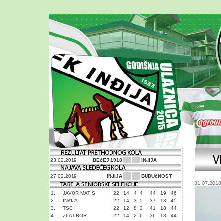
23.02.2019
BEčEJ 1918
INđIJA
27.02.2019
INđIJA
BUDUćNOST
31.07.2018
1.
JAVOR MATIS
22
14
4
4
44
19
46
2.
INđIJA
22
14
3
5
37
13
45
3.
TSC
22
12
8
2
41
18
44
4.
ZLATIBOR
22
14
2
6
36
18
44