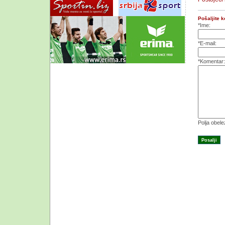
Pošaljite 
*Ime:
*E-mail:
*Komentar:
Polja obel