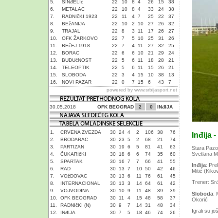
5.
SINđELIć
22
10
8
4
26
15
38
6.
METALAC
22
10
8
4
33
24
38
7.
RADNIčKI 1923
22
11
4
7
25
22
37
8.
BEžANIJA
22
10
2
10
27
26
32
9.
TRAJAL
22
8
3
11
17
26
27
10.
OFK ŽARKOVO
22
7
5
10
25
31
26
11.
BEčEJ 1918
22
7
4
11
27
32
25
12.
BORAC
22
6
6
10
21
29
24
13.
BUDUćNOST
22
5
6
11
18
28
21
14.
TELEOPTIK
22
5
6
11
15
26
21
15.
SLOBODA
22
3
4
15
10
38
13
16.
NOVI PAZAR
22
0
7
15
6
43
7
powered by
www.srbijasport.net
30.05.2018
OFK BEOGRAD
2
0
INđIJA
1.
CRVENA ZVEZDA
30
24
4
2
106
38
76
Inđija 
2.
BRODARAC
30
23
5
2
68
21
74
3.
PARTIZAN
30
19
6
5
81
41
63
Stara Pazo
Svetlana Mil
4.
ČUKARIčKI
30
18
6
6
74
35
60
5.
SPARTAK
30
16
7
7
66
41
55
Inđija
: Pre
6.
RAD
30
13
7
10
50
42
46
Mitić (Kikov
7.
VOžDOVAC
30
13
6
11
76
61
45
Trener: Sr
8.
INTERNACIONAL
30
13
3
14
64
61
42
9.
VOJVODINA
30
10
9
11
48
39
39
Sloboda
: 
10.
OFK BEOGRAD
30
11
4
15
48
58
37
Okorić
11.
RADNIčKI (N)
30
9
7
14
31
48
34
Igrali su j
12.
INđIJA
30
7
5
18
46
74
26