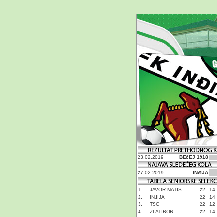
23.02.2019
BEčEJ 1918
27.02.2019
INđIJA
1.
JAVOR MATIS
22
14
2.
INđIJA
22
14
3.
TSC
22
12
4.
ZLATIBOR
22
14