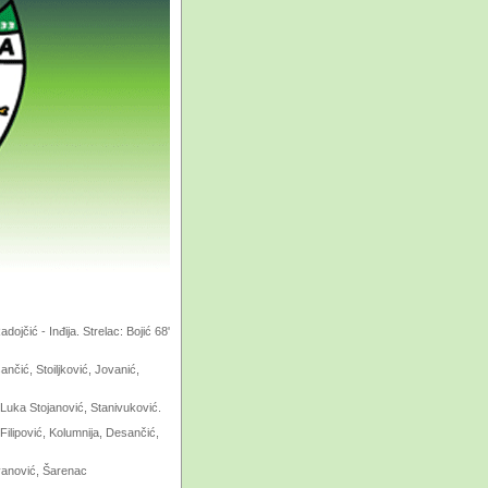
jčić - Inđija. Strelac: Bojić 68'
ančić, Stoiljković, Jovanić,
, Luka Stojanović, Stanivuković.
Filipović, Kolumnija, Desančić,
ovanović, Šarenac