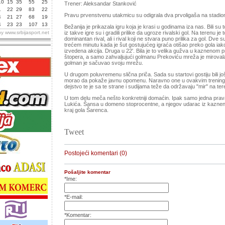
10
15
35
55
25
Trener: Aleksandar Stanković
1
22
29
83
22
Pravu prvenstvenu utakmicu su odigrala dva prvoligaša na stadion
4
21
27
68
19
4
23
23
107
13
Bežanija je prikazala igru koja je krasi u godinama iza nas. Bili su t
by
www.srbijasport.net
iz takve igre su i gradili prilike da ugroze rivalski gol. Na terenu je
dominantan rival, ali i rival koji ne stvara puno prilika za gol. Dve
trećem minutu kada je šut gostujućeg igraća otišao preko gola iako
izvedena akcija. Druga u 22'. Bila je to velika gužva u kaznenom p
štopera, a samo zahvaljujući golmanu Prekoviću mreža je mirovala
golman je sačuvao svoju mrežu.
U drugom poluvremenu slična priča. Sada su startovi gostiju bili još
morao da pokaže javnu opomenu. Naravno one u ovakvim trenin
dejstvo te je sa te strane i sudijama teže da održavaju "mir" na ter
U tom delu meča nešto konkretniji domaćin. Ipak samo jedna prava pr
Lukića. Šansa u domeno stoprocentne, a njegov udarac iz kazneno
kraj gola Šarenca.
Tweet
Postojeći komentari (0)
Pošaljite komentar
*Ime:
*E-mail:
*Komentar: