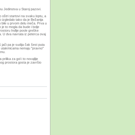
u Jedinstva u Staroj pazovi.
o oštri startovi na svaku loptu, a
 to izgledalo tako da je Bežanija
 su bile u prvom delu meča. Prva u
 je to mogla da bude i bolje
rostoru Inđije posle greške
. U dva navrata iz peterca ovaj
 jači pa je sudija čak šest puta
g utakmicama nemaju "pravno"
enu.
ilika za gol i to novajlije
g prostora gosta je završio