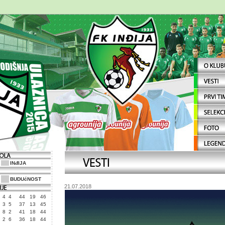
INđIJA
BUDUćNOST
21.07.2018
4
4
44
19
46
3
5
37
13
45
8
2
41
18
44
2
6
36
18
44