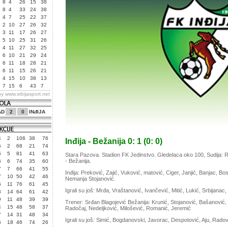
8
4
26
15
38
8
4
33
24
38
4
7
25
22
37
2
10
27
26
32
3
11
17
26
27
5
10
25
31
26
4
11
27
32
25
6
10
21
29
24
6
11
18
28
21
6
11
15
26
21
4
15
10
38
13
7
15
6
43
7
by
www.srbijasport.net
AD
2
0
INđIJA
4
2
106
38
76
Inđija - Bežanija 0: 1 (0: 0)
5
2
68
21
74
6
5
81
41
63
Stara Pazova. Stadion FK Jedinstvo. Gledelaca oko 100, Sudija: Rado
- Bežanija.
6
6
74
35
60
7
7
66
41
55
Inđija: Preković, Zajić, Vuković, matović, Ciger, Janjić, Banjac, Bos
7
10
50
42
46
Nemanja Stojanović.
6
11
76
61
45
Igrali su još: Mrđa, Vraštanović, Ivančević, Mitić, Lukić, Srbijanac
3
14
64
61
42
9
11
48
39
39
Trener: Srđan Blagojević Bežanija: Krunić, Stojanović, Bašanović, 
4
15
48
58
37
Radočaj, Nedeljković, Milošević, Romanić, Jeremić
7
14
31
48
34
Igrali su još: Simić, Bogdanovski, Javorac, Despotović, Aju, Rad
5
18
46
74
26