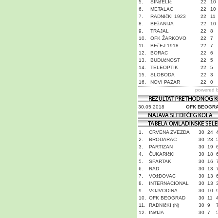
5.
SINđELIć
22
10
6.
METALAC
22
10
7.
RADNIčKI 1923
22
11
8.
BEžANIJA
22
10
9.
TRAJAL
22
8
10.
OFK ŽARKOVO
22
7
11.
BEčEJ 1918
22
7
12.
BORAC
22
6
13.
BUDUćNOST
22
5
14.
TELEOPTIK
22
5
15.
SLOBODA
22
3
16.
NOVI PAZAR
22
0
powered 
30.05.2018
OFK BEOGR
1.
CRVENA ZVEZDA
30
24
2.
BRODARAC
30
23
3.
PARTIZAN
30
19
4.
ČUKARIčKI
30
18
5.
SPARTAK
30
16
6.
RAD
30
13
7.
VOžDOVAC
30
13
8.
INTERNACIONAL
30
13
9.
VOJVODINA
30
10
10.
OFK BEOGRAD
30
11
11.
RADNIčKI (N)
30
9
12.
INđIJA
30
7