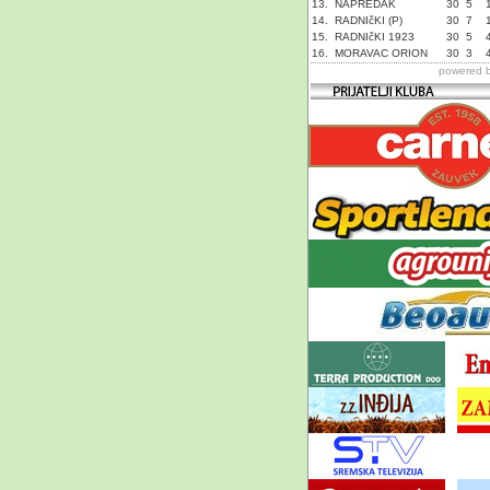
13.
NAPREDAK
30
5
14.
RADNIčKI (P)
30
7
15.
RADNIčKI 1923
30
5
16.
MORAVAC ORION
30
3
powered 