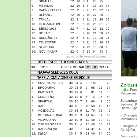
5.
SINđELIć
22
10
8
4
26
15
38
6.
METALAC
22
10
8
4
33
24
38
7.
RADNIčKI 1923
22
11
4
7
25
22
37
8.
BEžANIJA
22
10
2
10
27
26
32
9.
TRAJAL
22
8
3
11
17
26
27
10.
OFK ŽARKOVO
22
7
5
10
25
31
26
11.
BEčEJ 1918
22
7
4
11
27
32
25
12.
BORAC
22
6
6
10
21
29
24
13.
BUDUćNOST
22
5
6
11
18
28
21
14.
TELEOPTIK
22
5
6
11
15
26
21
15.
SLOBODA
22
3
4
15
10
38
13
16.
NOVI PAZAR
22
0
7
15
6
43
7
powered by
www.srbijasport.net
30.05.2018
OFK BEOGRAD
2
0
INđIJA
1.
CRVENA ZVEZDA
30
24
4
2
106
38
76
Železni
2.
BRODARAC
30
23
5
2
68
21
74
Inđija. Pom
3.
PARTIZAN
30
19
6
5
81
41
63
Milosavljev
4.
ČUKARIčKI
30
18
6
6
74
35
60
Železničar
5.
SPARTAK
30
16
7
7
66
41
55
Jerković, 
6.
RAD
30
13
7
10
50
42
46
Ulazio u ig
7.
VOžDOVAC
30
13
6
11
76
61
45
8.
INTERNACIONAL
30
13
3
14
64
61
42
Inđija
omlad
Milovanović
9.
VOJVODINA
30
10
9
11
48
39
39
10.
OFK BEOGRAD
30
11
4
15
48
58
37
u drugom p
11.
RADNIčKI (N)
30
9
7
14
31
48
34
Grubješić, 
12.
INđIJA
30
7
5
18
46
74
26
Dugo su lom