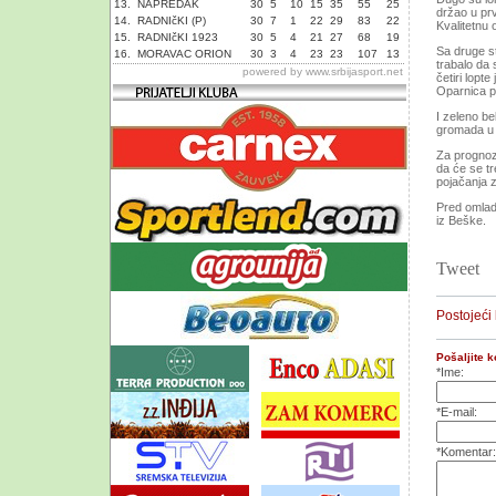
13.
NAPREDAK
30
5
10
15
35
55
25
držao u prv
14.
RADNIčKI (P)
30
7
1
22
29
83
22
Kvalitetnu 
15.
RADNIčKI 1923
30
5
4
21
27
68
19
Sa druge s
16.
MORAVAC ORION
30
3
4
23
23
107
13
trabalo da 
powered by
www.srbijasport.net
četiri lopte
Oparnica p
I zeleno be
gromada u li
Za prognoze
da će se tr
pojačanja 
Pred omlad
iz Beške.
Tweet
Postojeći
Pošaljite 
*Ime:
*E-mail:
*Komentar: