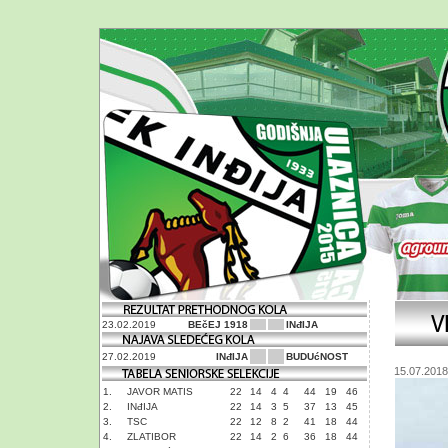
23.02.2019
BEčEJ 1918
INđIJA
27.02.2019
INđIJA
BUDUćNOST
15.07.2018
1.
JAVOR MATIS
22
14
4
4
44
19
46
2.
INđIJA
22
14
3
5
37
13
45
3.
TSC
22
12
8
2
41
18
44
4.
ZLATIBOR
22
14
2
6
36
18
44