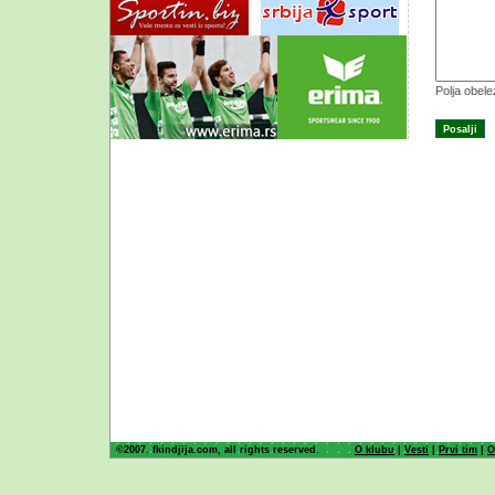
Polja obel
©2007. fkindjija.com, all rights reserved.
O klubu
|
Vesti
|
Prvi tim
|
O