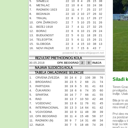
5.
SINđELIć
22
10
8
4
26
15
38
6.
METALAC
22
10
8
4
33
24
38
7.
RADNIčKI 1923
22
11
4
7
25
22
37
8.
BEžANIJA
22
10
2
10
27
26
32
9.
TRAJAL
22
8
3
11
17
26
27
10.
OFK ŽARKOVO
22
7
5
10
25
31
26
11.
BEčEJ 1918
22
7
4
11
27
32
25
12.
BORAC
22
6
6
10
21
29
24
13.
BUDUćNOST
22
5
6
11
18
28
21
14.
TELEOPTIK
22
5
6
11
15
26
21
15.
SLOBODA
22
3
4
15
10
38
13
16.
NOVI PAZAR
22
0
7
15
6
43
7
powered by
www.srbijasport.net
30.05.2018
OFK BEOGRAD
2
0
INđIJA
1.
CRVENA ZVEZDA
30
24
4
2
106
38
76
Silađi
2.
BRODARAC
30
23
5
2
68
21
74
3.
PARTIZAN
30
19
6
5
81
41
63
Teren Grad
prvoligaša.
4.
ČUKARIčKI
30
18
6
6
74
35
60
Inđije. Uta
5.
SPARTAK
30
16
7
7
66
41
55
6.
RAD
30
13
7
10
50
42
46
Bila je to 
7.
VOžDOVAC
30
13
6
11
76
61
45
svakom pol
nisu imali 
8.
INTERNACIONAL
30
13
3
14
64
61
42
9.
VOJVODINA
30
10
9
11
48
39
39
Prvi deo me
10.
OFK BEOGRAD
30
11
4
15
48
58
37
za postiza
11.
RADNIčKI (N)
30
9
7
14
31
48
34
novajlija u 
koje su te
12.
INđIJA
30
7
5
18
46
74
26
igrači su i