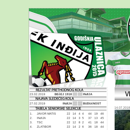
23.02.2019
BEčEJ 1918
INđIJA
27.02.2019
INđIJA
BUDUćNOST
14.07.2018
1.
JAVOR MATIS
22
14
4
4
44
19
46
2.
INđIJA
22
14
3
5
37
13
45
3.
TSC
22
12
8
2
41
18
44
4.
ZLATIBOR
22
14
2
6
36
18
44