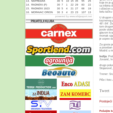
13.
NAPREDAK
30
5
10
15
35
55
25
koje im je 
14.
RADNIčKI (P)
30
7
1
22
29
83
22
sa tribina 
15.
RADNIčKI 1923
30
5
4
21
27
68
19
i oštećen u
belu tačku
16.
MORAVAC ORION
30
3
4
23
23
107
13
powered by
www.srbijasport.net
U drugom d
kaznenog pr
48′ i 84′. 
tom drugom 
posle slobo
glavom kraj
momak sjaj
je uspeo da
Za gosta pr
a poseban p
Modrić u m
Inđija
: Pre
Jovanić, I
drugo poluv
Stojanović, 
Trener: Sr
Piše i foto:
Tweet
Postojeći
Pošaljite 