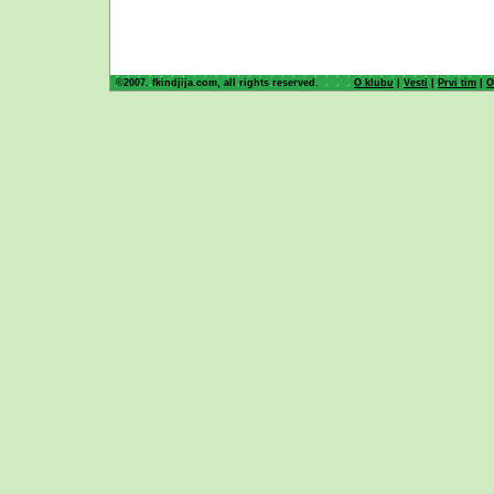
©2007. fkindjija.com, all rights reserved.
O klubu
|
Vesti
|
Prvi tim
|
O