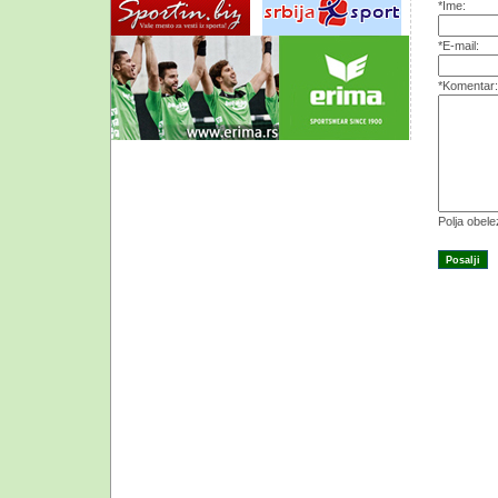
*Ime:
*E-mail:
*Komentar:
Polja obel