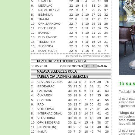
5.
SINđELIć
22
10
8
4
26
15
38
6.
METALAC
22
10
8
4
33
24
38
7.
RADNIčKI 1923
22
11
4
7
25
22
37
8.
BEžANIJA
22
10
2
10
27
26
32
9.
TRAJAL
22
8
3
11
17
26
27
10.
OFK ŽARKOVO
22
7
5
10
25
31
26
11.
BEčEJ 1918
22
7
4
11
27
32
25
12.
BORAC
22
6
6
10
21
29
24
13.
BUDUćNOST
22
5
6
11
18
28
21
14.
TELEOPTIK
22
5
6
11
15
26
21
15.
SLOBODA
22
3
4
15
10
38
13
16.
NOVI PAZAR
22
0
7
15
6
43
7
powered by
www.srbijasport.net
30.05.2018
OFK BEOGRAD
2
0
INđIJA
1.
CRVENA ZVEZDA
30
24
4
2
106
38
76
To su s
2.
BRODARAC
30
23
5
2
68
21
74
3.
PARTIZAN
30
19
6
5
81
41
63
Fudbaleri I
4.
ČUKARIčKI
30
18
6
6
74
35
60
U ovoj pauz
5.
SPARTAK
30
16
7
7
66
41
55
zeleno beli
6.
RAD
30
13
7
10
50
42
46
sigurno nem
7.
VOžDOVAC
30
13
6
11
76
61
45
"Mogu da k
8.
INTERNACIONAL
30
13
3
14
64
61
42
mi budemo 
9.
VOJVODINA
30
10
9
11
48
39
39
smo svima 
10.
OFK BEOGRAD
30
11
4
15
48
58
37
ispunili. 
11.
RADNIčKI (N)
30
9
7
14
31
48
34
U ovoj sez
12.
INđIJA
30
7
5
18
46
74
26
kapitensku 