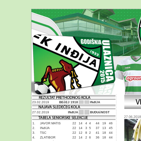
23.02.2019
BEčEJ 1918
INđIJA
27.02.2019
INđIJA
BUDUćNOST
27.06.2018
1.
JAVOR MATIS
22
14
4
4
44
19
46
2.
INđIJA
22
14
3
5
37
13
45
3.
TSC
22
12
8
2
41
18
44
4.
ZLATIBOR
22
14
2
6
36
18
44