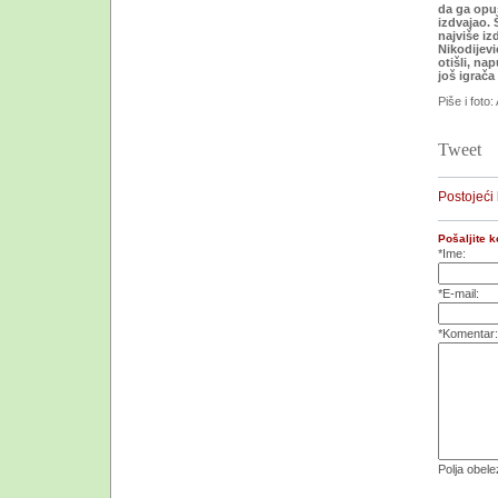
da ga opu
izdvajao. 
najviše iz
Nikodijevi
otišli, na
još igrača
Piše i foto:
Tweet
Postojeći
Pošaljite 
*Ime:
*E-mail:
*Komentar:
Polja obel