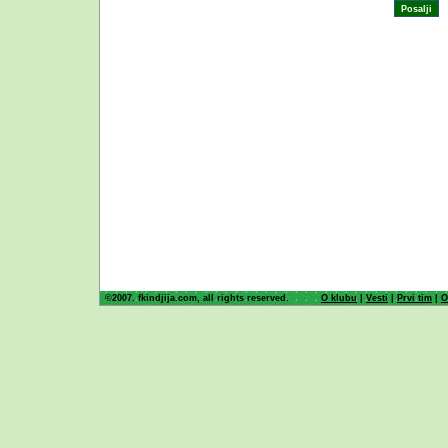
©2007. fkindjija.com, all rights reserved.
O klubu
|
Vesti
|
Prvi tim
|
O