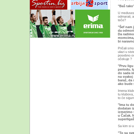
"Baš tako
U međusezo
odmarati, a
teče?
"Šef nam 
da odmori
Da radimo 
momcima, 
bi naravno
Pričali smo
ulazi u sis
posebno ov
očekuje ?
"Prvu lig
periodu. I
do sada im
na svakoj 
baraž, da 
ako bude 
Imena klubo
tu klubova,
to će sigur
"Ima tu do
dodatan i
izmerimo s
u Čačak. N
superligaš
Sa kim si u
"To su sve