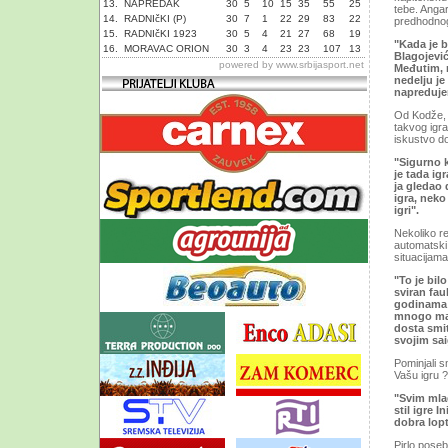
13.
NAPREDAK
30
5
10
15
35
55
25
tebe. Angarž
14.
RADNIčKI (P)
30
7
1
22
29
83
22
predhodnog
15.
RADNIčKI 1923
30
5
4
21
27
68
19
"Kada je b
16.
MORAVAC ORION
30
3
4
23
23
107
13
Blagojević
powered by
www.srbijasport.net
Međutim, 
nedelju je
napreduje
Od Kodže, n
takvog igra
iskustvo d
"Sigurno 
je tada ig
ja gledao 
igra, neko
igri".
Nekoliko re
automatski
situacijam
"To je bi
sviran fa
godinama k
mnogo man
dosta smit
svojim sai
Pominjali 
Vašu igru ?
"Svim mlad
stil igre I
dobra lopt
Pirlo pose