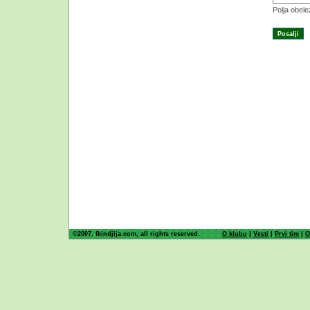
Polja obel
©2007. fkindjija.com, all rights reserved.
O klubu
|
Vesti
|
Prvi tim
|
O