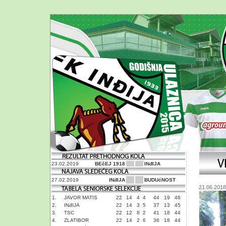
23.02.2019
BEčEJ 1918
INđIJA
27.02.2019
INđIJA
BUDUćNOST
21.06.2018
1.
JAVOR MATIS
22
14
4
4
44
19
46
2.
INđIJA
22
14
3
5
37
13
45
3.
TSC
22
12
8
2
41
18
44
4.
ZLATIBOR
22
14
2
6
36
18
44