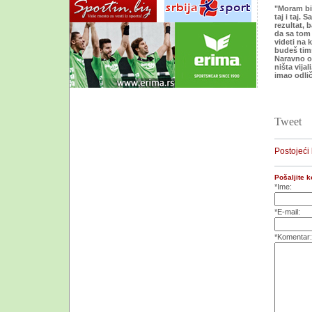
"Moram bit
taj i taj.
rezultat, 
da sa tom 
videti na 
budeš tims
Naravno ov
ništa vija
imao odlič
Tweet
Postojeći
Pošaljite 
*Ime:
*E-mail:
*Komentar: