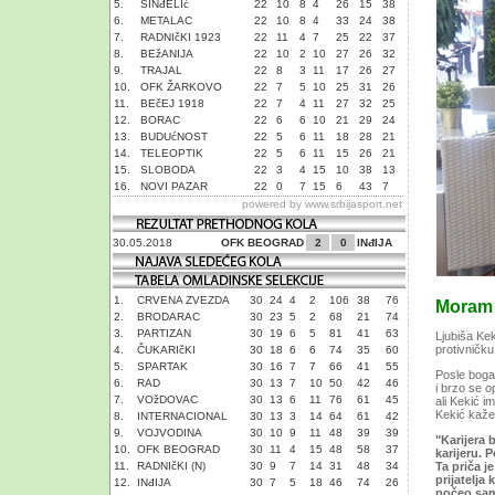
5.
SINđELIć
22
10
8
4
26
15
38
6.
METALAC
22
10
8
4
33
24
38
7.
RADNIčKI 1923
22
11
4
7
25
22
37
8.
BEžANIJA
22
10
2
10
27
26
32
9.
TRAJAL
22
8
3
11
17
26
27
10.
OFK ŽARKOVO
22
7
5
10
25
31
26
11.
BEčEJ 1918
22
7
4
11
27
32
25
12.
BORAC
22
6
6
10
21
29
24
13.
BUDUćNOST
22
5
6
11
18
28
21
14.
TELEOPTIK
22
5
6
11
15
26
21
15.
SLOBODA
22
3
4
15
10
38
13
16.
NOVI PAZAR
22
0
7
15
6
43
7
powered by
www.srbijasport.net
30.05.2018
OFK BEOGRAD
2
0
INđIJA
1.
CRVENA ZVEZDA
30
24
4
2
106
38
76
Moram 
2.
BRODARAC
30
23
5
2
68
21
74
3.
PARTIZAN
30
19
6
5
81
41
63
Ljubiša Kek
protivničk
4.
ČUKARIčKI
30
18
6
6
74
35
60
5.
SPARTAK
30
16
7
7
66
41
55
Posle bogat
6.
RAD
30
13
7
10
50
42
46
i brzo se o
7.
VOžDOVAC
30
13
6
11
76
61
45
ali Kekić i
Kekić kaže
8.
INTERNACIONAL
30
13
3
14
64
61
42
9.
VOJVODINA
30
10
9
11
48
39
39
"Karijera
10.
OFK BEOGRAD
30
11
4
15
48
58
37
karijeru.
11.
RADNIčKI (N)
30
9
7
14
31
48
34
Ta priča j
prijatelja
12.
INđIJA
30
7
5
18
46
74
26
počeo sam