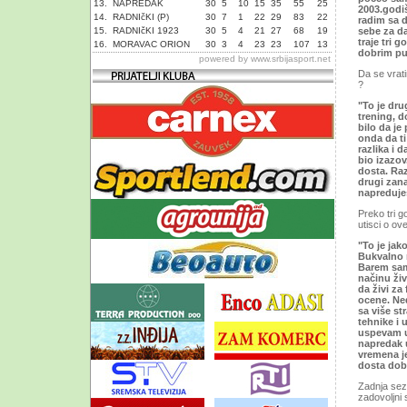
13.
NAPREDAK
30
5
10
15
35
55
25
2003.godiš
14.
RADNIčKI (P)
30
7
1
22
29
83
22
radim sa d
15.
RADNIčKI 1923
30
5
4
21
27
68
19
sebe za d
traje tri 
16.
MORAVAC ORION
30
3
4
23
23
107
13
dobrim pu
powered by
www.srbijasport.net
Da se vrati
?
"To je dru
trening, d
bilo da je
onda da ti
razlika i 
bio izazov
dosta. Raz
drugi zana
napreduje
Preko tri g
utisci o ov
"To je jak
Bukvalno 
Barem sam 
načinu živ
da živi za
ocene. Ne
sa više st
tehnike i
uspevam u 
napredak 
vremena je
dosta dobr
Zadnja sez
zadovoljni 