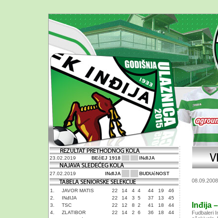
23.02.2019
BEčEJ 1918
INđIJA
27.02.2019
INđIJA
BUDUćNOST
08.09.2008
1.
JAVOR MATIS
22
14
4
4
44
19
46
2.
INđIJA
22
14
3
5
37
13
45
Inđija 
3.
TSC
22
12
8
2
41
18
44
4.
ZLATIBOR
22
14
2
6
36
18
44
Fudbaleri 