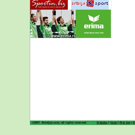
©2007. fkindjija.com, all rights reserved.
O klubu
|
Vesti
|
Prvi tim
|
O