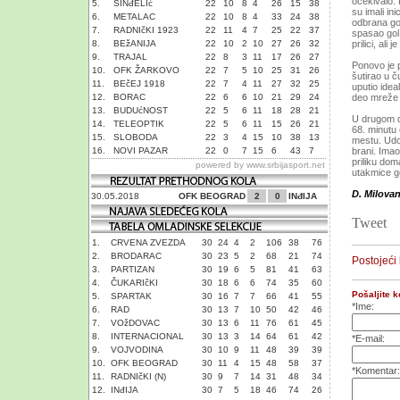
očekivalo.
5.
SINđELIć
22
10
8
4
26
15
38
su imali ini
6.
METALAC
22
10
8
4
33
24
38
odbrana go
7.
RADNIčKI 1923
22
11
4
7
25
22
37
spasao gol
8.
BEžANIJA
22
10
2
10
27
26
32
prilici, ali
9.
TRAJAL
22
8
3
11
17
26
27
Ponovo je p
10.
OFK ŽARKOVO
22
7
5
10
25
31
26
šutirao u 
11.
BEčEJ 1918
22
7
4
11
27
32
25
uputio ide
12.
BORAC
22
6
6
10
21
29
24
deo mreže 
13.
BUDUćNOST
22
5
6
11
18
28
21
U drugom de
14.
TELEOPTIK
22
5
6
11
15
26
21
68. minutu
15.
SLOBODA
22
3
4
15
10
38
13
mestu. Udov
16.
NOVI PAZAR
22
0
7
15
6
43
7
brani. Imao
priliku dom
powered by
www.srbijasport.net
utakmice go
D. Milova
30.05.2018
OFK BEOGRAD
2
0
INđIJA
Tweet
1.
CRVENA ZVEZDA
30
24
4
2
106
38
76
2.
BRODARAC
30
23
5
2
68
21
74
Postojeći
3.
PARTIZAN
30
19
6
5
81
41
63
4.
ČUKARIčKI
30
18
6
6
74
35
60
Pošaljite 
5.
SPARTAK
30
16
7
7
66
41
55
*Ime:
6.
RAD
30
13
7
10
50
42
46
7.
VOžDOVAC
30
13
6
11
76
61
45
8.
INTERNACIONAL
30
13
3
14
64
61
42
*E-mail:
9.
VOJVODINA
30
10
9
11
48
39
39
10.
OFK BEOGRAD
30
11
4
15
48
58
37
*Komentar:
11.
RADNIčKI (N)
30
9
7
14
31
48
34
12.
INđIJA
30
7
5
18
46
74
26