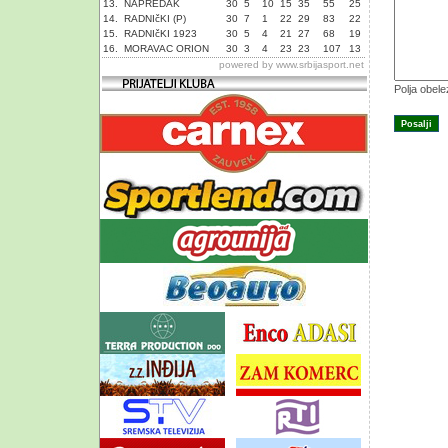
13.
NAPREDAK
30
5
10
15
35
55
25
14.
RADNIčKI (P)
30
7
1
22
29
83
22
15.
RADNIčKI 1923
30
5
4
21
27
68
19
16.
MORAVAC ORION
30
3
4
23
23
107
13
powered by
www.srbijasport.net
Polja obel