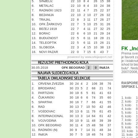
5.
SINđELIć
22
10
8
4
26
15
38
6.
METALAC
22
10
8
4
33
24
38
7.
RADNIčKI 1923
22
11
4
7
25
22
37
8.
BEžANIJA
22
10
2
10
27
26
32
9.
TRAJAL
22
8
3
11
17
26
27
10.
OFK ŽARKOVO
22
7
5
10
25
31
26
11.
BEčEJ 1918
22
7
4
11
27
32
25
12.
BORAC
22
6
6
10
21
29
24
13.
BUDUćNOST
22
5
6
11
18
28
21
14.
TELEOPTIK
22
5
6
11
15
26
21
15.
SLOBODA
22
3
4
15
10
38
13
FK „Inđ
16.
NOVI PAZAR
22
0
7
15
6
43
7
Prema svemu
powered by
www.srbijasport.net
je favorit 
je i istakn
ishod bi bi
30.05.2018
OFK BEOGRAD
2
0
INđIJA
bulu“. Neda
2007/2008, 
RASPORED
1.
CRVENA ZVEZDA
30
24
4
2
106
38
76
SRPSKE L
2.
BRODARAC
30
23
5
2
68
21
74
3.
PARTIZAN
30
19
6
5
81
41
63
4.
ČUKARIčKI
30
18
6
6
74
35
60
1. kolo 1
2. kolo 2
5.
SPARTAK
30
16
7
7
66
41
55
3. kolo 1
6.
RAD
30
13
7
10
50
42
46
4. kolo 8.
7.
VOžDOVAC
30
13
6
11
76
61
45
5. kolo 12
8.
INTERNACIONAL
30
13
3
14
64
61
42
6. kolo 15
7. kolo 22
9.
VOJVODINA
30
10
9
11
48
39
39
8. kolo 29
10.
OFK BEOGRAD
30
11
4
15
48
58
37
9. kolo 6
11.
RADNIčKI (N)
30
9
7
14
31
48
34
10. kolo 1
12.
INđIJA
30
7
5
18
46
74
26
11. kolo 