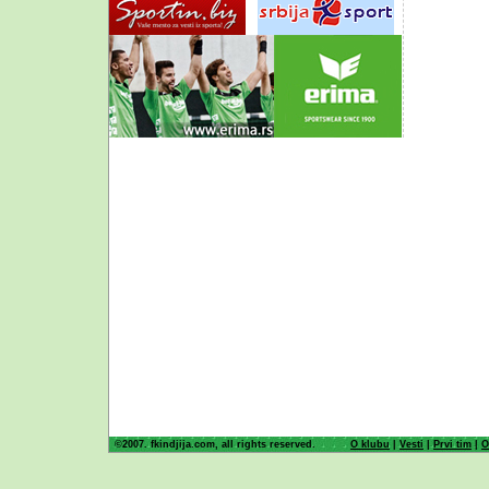
©2007. fkindjija.com, all rights reserved.
O klubu
|
Vesti
|
Prvi tim
|
O