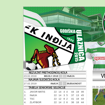
23.02.2019
BEčEJ 1918
INđIJA
27.02.2019
INđIJA
BUDUćNOST
09.08.2007
1.
JAVOR MATIS
22
14
4
4
44
19
46
2.
INđIJA
22
14
3
5
37
13
45
3.
TSC
22
12
8
2
41
18
44
4.
ZLATIBOR
22
14
2
6
36
18
44