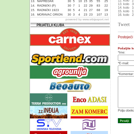
12. kolo 
13.
NAPREDAK
30
5
10
15
35
55
25
13. kolo 
14.
RADNIčKI (P)
30
7
1
22
29
83
22
14. kolo 1
15.
RADNIčKI 1923
30
5
4
21
27
68
19
15. kolo 1
16.
MORAVAC ORION
30
3
4
23
23
107
13
16. kolo 2
powered by
www.srbijasport.net
Tweet
Postojeći
Pošaljite 
*Ime:
*E-mail:
*Komentar:
Polja obel