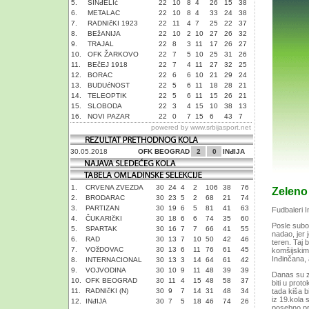
5.
SINđELIć
22
10
8
4
26
15
38
6.
METALAC
22
10
8
4
33
24
38
7.
RADNIčKI 1923
22
11
4
7
25
22
37
8.
BEžANIJA
22
10
2
10
27
26
32
9.
TRAJAL
22
8
3
11
17
26
27
10.
OFK ŽARKOVO
22
7
5
10
25
31
26
11.
BEčEJ 1918
22
7
4
11
27
32
25
12.
BORAC
22
6
6
10
21
29
24
13.
BUDUćNOST
22
5
6
11
18
28
21
14.
TELEOPTIK
22
5
6
11
15
26
21
15.
SLOBODA
22
3
4
15
10
38
13
16.
NOVI PAZAR
22
0
7
15
6
43
7
powered by
www.srbijasport.net
30.05.2018
OFK BEOGRAD
2
0
INđIJA
1.
CRVENA ZVEZDA
30
24
4
2
106
38
76
Zeleno 
2.
BRODARAC
30
23
5
2
68
21
74
3.
PARTIZAN
30
19
6
5
81
41
63
Fudbaleri 
4.
ČUKARIčKI
30
18
6
6
74
35
60
Posle subot
5.
SPARTAK
30
16
7
7
66
41
55
nadao, jer 
6.
RAD
30
13
7
10
50
42
46
teren. Taj 
7.
VOžDOVAC
30
13
6
11
76
61
45
komšijskim
Inđinčana, 
8.
INTERNACIONAL
30
13
3
14
64
61
42
9.
VOJVODINA
30
10
9
11
48
39
39
Danas su za
10.
OFK BEOGRAD
30
11
4
15
48
58
37
biti u prot
11.
RADNIčKI (N)
30
9
7
14
31
48
34
tada kiša b
iz 19.kola 
12.
INđIJA
30
7
5
18
46
74
26
posebno pra