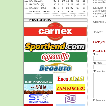
13.
NAPREDAK
30
5
10
15
35
55
25
samo tri bo
14.
RADNIčKI (P)
30
7
1
22
29
83
22
Naravno i 
15.
RADNIčKI 1923
30
5
4
21
27
68
19
završnicu 
16.
MORAVAC ORION
30
3
4
23
23
107
13
visoko koti
powered by
www.srbijasport.net
stari rival
Utakmica u
Tweet
Postojeći
Pošaljite 
*Ime:
*E-mail:
*Komentar:
Polja obel