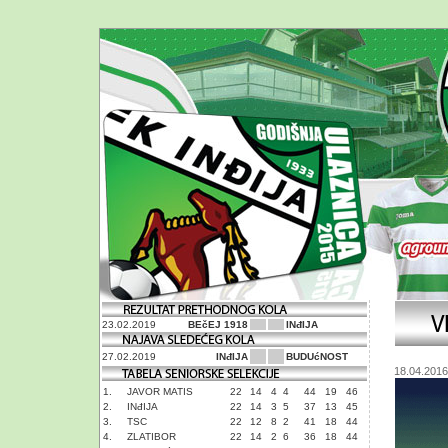
23.02.2019
BEčEJ 1918
INđIJA
27.02.2019
INđIJA
BUDUćNOST
18.04.2016
1.
JAVOR MATIS
22
14
4
4
44
19
46
2.
INđIJA
22
14
3
5
37
13
45
3.
TSC
22
12
8
2
41
18
44
4.
ZLATIBOR
22
14
2
6
36
18
44