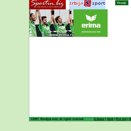
©2007. fkindjija.com, all rights reserved.
O klubu
|
Vesti
|
Prvi tim
|
O