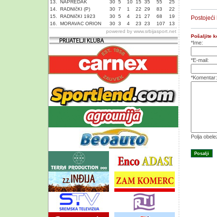
13.
NAPREDAK
30
5
10
15
35
55
25
14.
RADNIčKI (P)
30
7
1
22
29
83
22
15.
RADNIčKI 1923
30
5
4
21
27
68
19
Postojeći
16.
MORAVAC ORION
30
3
4
23
23
107
13
powered by
www.srbijasport.net
Pošaljite 
*Ime:
*E-mail:
*Komentar:
Polja obel