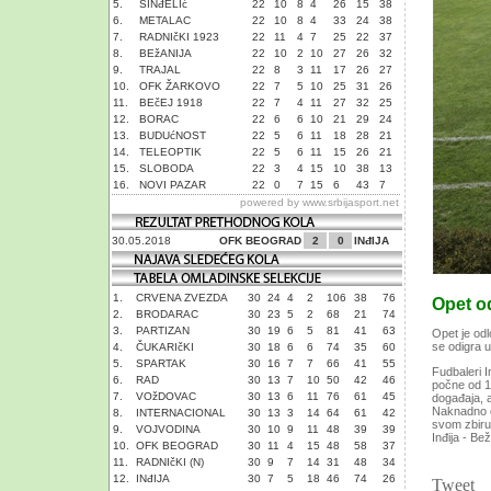
5.
SINđELIć
22
10
8
4
26
15
38
6.
METALAC
22
10
8
4
33
24
38
7.
RADNIčKI 1923
22
11
4
7
25
22
37
8.
BEžANIJA
22
10
2
10
27
26
32
9.
TRAJAL
22
8
3
11
17
26
27
10.
OFK ŽARKOVO
22
7
5
10
25
31
26
11.
BEčEJ 1918
22
7
4
11
27
32
25
12.
BORAC
22
6
6
10
21
29
24
13.
BUDUćNOST
22
5
6
11
18
28
21
14.
TELEOPTIK
22
5
6
11
15
26
21
15.
SLOBODA
22
3
4
15
10
38
13
16.
NOVI PAZAR
22
0
7
15
6
43
7
powered by
www.srbijasport.net
30.05.2018
OFK BEOGRAD
2
0
INđIJA
1.
CRVENA ZVEZDA
30
24
4
2
106
38
76
Opet o
2.
BRODARAC
30
23
5
2
68
21
74
3.
PARTIZAN
30
19
6
5
81
41
63
Opet je odl
se odigra u 
4.
ČUKARIčKI
30
18
6
6
74
35
60
5.
SPARTAK
30
16
7
7
66
41
55
Fudbaleri I
6.
RAD
30
13
7
10
50
42
46
počne od 14
7.
VOžDOVAC
30
13
6
11
76
61
45
događaja, 
Naknadno ć
8.
INTERNACIONAL
30
13
3
14
64
61
42
svom zbiru 
9.
VOJVODINA
30
10
9
11
48
39
39
Inđija - Be
10.
OFK BEOGRAD
30
11
4
15
48
58
37
11.
RADNIčKI (N)
30
9
7
14
31
48
34
12.
INđIJA
30
7
5
18
46
74
26
Tweet