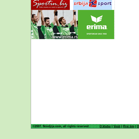
©2007. fkindjija.com, all rights reserved.
O klubu
|
Vesti
|
Prvi tim
|
O