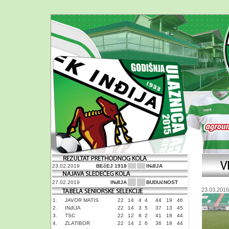
23.02.2019
BEčEJ 1918
INđIJA
27.02.2019
INđIJA
BUDUćNOST
23.03.2016
1.
JAVOR MATIS
22
14
4
4
44
19
46
2.
INđIJA
22
14
3
5
37
13
45
3.
TSC
22
12
8
2
41
18
44
4.
ZLATIBOR
22
14
2
6
36
18
44