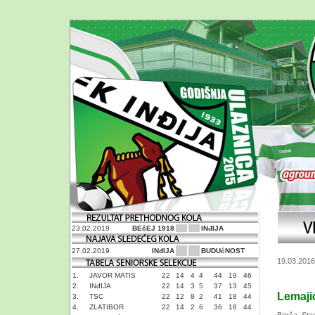
23.02.2019
BEčEJ 1918
INđIJA
27.02.2019
INđIJA
BUDUćNOST
19.03.2016
1.
JAVOR MATIS
22
14
4
4
44
19
46
2.
INđIJA
22
14
3
5
37
13
45
Lemaji
3.
TSC
22
12
8
2
41
18
44
4.
ZLATIBOR
22
14
2
6
36
18
44