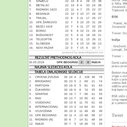
Borča. Sta
5.
SINđELIć
22
10
8
4
26
15
38
iz Niša, Mi
6.
METALAC
22
10
8
4
33
24
38
Jovanović i
7.
RADNIčKI 1923
22
11
4
7
25
22
37
Tripković 6
8.
BEžANIJA
22
10
2
10
27
26
32
BSK
9.
TRAJAL
22
8
3
11
17
26
27
10.
OFK ŽARKOVO
22
7
5
10
25
31
26
: Puletić, 
11.
BEčEJ 1918
22
7
4
11
27
32
25
Jovanović (
12.
BORAC
22
6
6
10
21
29
24
Trener: Dr
13.
BUDUćNOST
22
5
6
11
18
28
21
14.
TELEOPTIK
22
5
6
11
15
26
21
Inđija
15.
SLOBODA
22
3
4
15
10
38
13
: Knežević,
16.
NOVI PAZAR
22
0
7
15
6
43
7
Lemajić, Di
powered by
www.srbijasport.net
Trener: -
30.05.2018
OFK BEOGRAD
2
0
INđIJA
Derbi začel
pravu prve
Bodovi riva
znaju u ovo
1.
CRVENA ZVEZDA
30
24
4
2
106
38
76
kaže u pra
2.
BRODARAC
30
23
5
2
68
21
74
zeleno beli
3.
PARTIZAN
30
19
6
5
81
41
63
odlično pro
koji loptu
4.
ČUKARIčKI
30
18
6
6
74
35
60
5.
SPARTAK
30
16
7
7
66
41
55
BSK stiže d
6.
RAD
30
13
7
10
50
42
46
svog napada
7.
VOžDOVAC
30
13
6
11
76
61
45
je u peterc
8.
INTERNACIONAL
30
13
3
14
64
61
42
9.
VOJVODINA
30
10
9
11
48
39
39
Tweet
10.
OFK BEOGRAD
30
11
4
15
48
58
37
11.
RADNIčKI (N)
30
9
7
14
31
48
34
12.
INđIJA
30
7
5
18
46
74
26