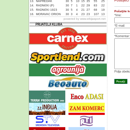
Postojeći
13.
NAPREDAK
30
5
10
15
35
55
25
14.
RADNIčKI (P)
30
7
1
22
29
83
22
15.
RADNIčKI 1923
30
5
4
21
27
68
19
Pošaljite 
16.
MORAVAC ORION
30
3
4
23
23
107
13
*Ime:
powered by
www.srbijasport.net
*E-mail:
*Komentar:
Polja obel