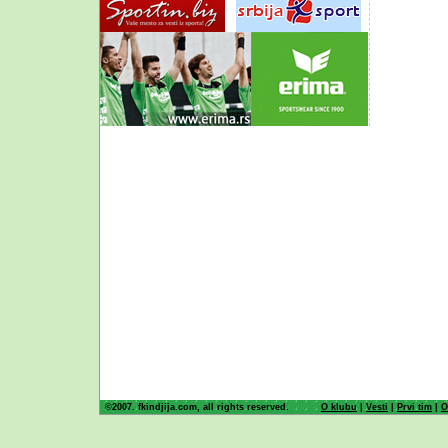
©2007. fkindjija.com, all rights reserved.
O klubu
|
Vesti
|
Prvi tim
|
O