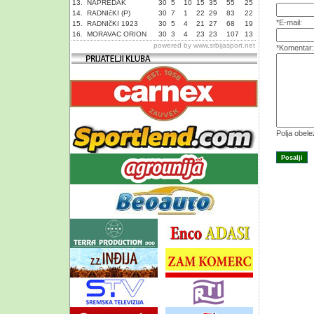
13.
NAPREDAK
30
5
10
15
35
55
25
14.
RADNIčKI (P)
30
7
1
22
29
83
22
*E-mail:
15.
RADNIčKI 1923
30
5
4
21
27
68
19
16.
MORAVAC ORION
30
3
4
23
23
107
13
powered by
www.srbijasport.net
*Komentar:
Polja obel