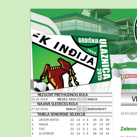
23.02.2019
BEčEJ 1918
INđIJA
27.02.2019
INđIJA
BUDUćNOST
18.03.2016
1.
JAVOR MATIS
22
14
4
4
44
19
46
2.
INđIJA
22
14
3
5
37
13
45
Zeleno 
3.
TSC
22
12
8
2
41
18
44
4.
ZLATIBOR
22
14
2
6
36
18
44