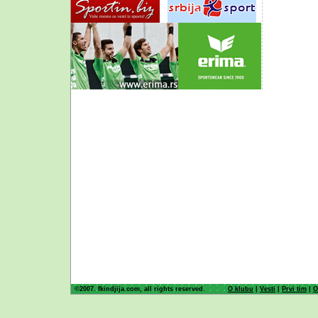
©2007. fkindjija.com, all rights reserved.
O klubu
|
Vesti
|
Prvi tim
|
O