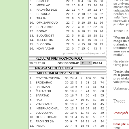
Iza dela fu
5.
SINđELIć
22
10
8
4
26
15
38
su u vikend
6.
METALAC
22
10
8
4
33
24
38
stanice nij
7.
RADNIčKI 1923
22
11
4
7
25
22
37
tada padale
Borčani su 
8.
BEžANIJA
22
10
2
10
27
26
32
Inđiji. Tak
9.
TRAJAL
22
8
3
11
17
26
27
startovala
10.
OFK ŽARKOVO
22
7
5
10
25
31
26
je Inđija i
11.
BEčEJ 1918
22
7
4
11
27
32
25
Trener, FK
12.
BORAC
22
6
6
10
21
29
24
13.
BUDUćNOST
22
5
6
11
18
28
21
"
Moram da 
14.
TELEOPTIK
22
5
6
11
15
26
21
mogli da 
15.
SLOBODA
22
3
4
15
10
38
13
utakmice.
utakmice s
16.
NOVI PAZAR
22
0
7
15
6
43
7
smo sve ne
powered by
www.srbijasport.net
meču
".
Naredni riv
30.05.2018
OFK BEOGRAD
2
0
INđIJA
Ovog puta t
"
Jeste, si
mi u prob
1.
CRVENA ZVEZDA
30
24
4
2
106
38
76
prvu utak
veći priti
2.
BRODARAC
30
23
5
2
68
21
74
3.
PARTIZAN
30
19
6
5
81
41
63
Utakmica u 
4.
ČUKARIčKI
30
18
6
6
74
35
60
5.
SPARTAK
30
16
7
7
66
41
55
6.
RAD
30
13
7
10
50
42
46
Tweet
7.
VOžDOVAC
30
13
6
11
76
61
45
8.
INTERNACIONAL
30
13
3
14
64
61
42
9.
VOJVODINA
30
10
9
11
48
39
39
Postojeći
10.
OFK BEOGRAD
30
11
4
15
48
58
37
11.
RADNIčKI (N)
30
9
7
14
31
48
34
Pošaljite 
12.
INđIJA
30
7
5
18
46
74
26
*Ime: