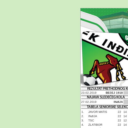
23.02.2019
BEčEJ 1918
27.02.2019
INđIJA
1.
JAVOR MATIS
22
14
2.
INđIJA
22
14
3.
TSC
22
12
4.
ZLATIBOR
22
14