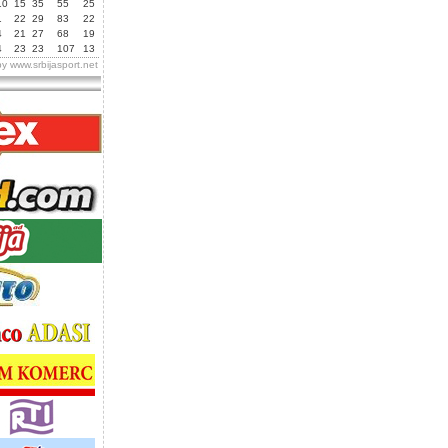
10
15
35
55
25
1
22
29
83
22
4
21
27
68
19
4
23
23
107
13
by
www.srbijasport.net