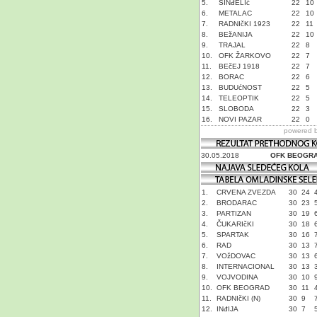
5.
SINđELIć
22
10
6.
METALAC
22
10
7.
RADNIčKI 1923
22
11
8.
BEžANIJA
22
10
9.
TRAJAL
22
8
10.
OFK ŽARKOVO
22
7
11.
BEčEJ 1918
22
7
12.
BORAC
22
6
13.
BUDUćNOST
22
5
14.
TELEOPTIK
22
5
15.
SLOBODA
22
3
16.
NOVI PAZAR
22
0
powered 
30.05.2018
OFK BEOGR
1.
CRVENA ZVEZDA
30
24
2.
BRODARAC
30
23
3.
PARTIZAN
30
19
4.
ČUKARIčKI
30
18
5.
SPARTAK
30
16
6.
RAD
30
13
7.
VOžDOVAC
30
13
8.
INTERNACIONAL
30
13
9.
VOJVODINA
30
10
10.
OFK BEOGRAD
30
11
11.
RADNIčKI (N)
30
9
12.
INđIJA
30
7