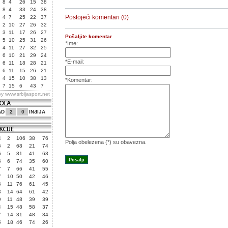
8
4
26
15
38
8
4
33
24
38
Postojeći komentari (0)
4
7
25
22
37
2
10
27
26
32
3
11
17
26
27
Pošaljite komentar
5
10
25
31
26
*Ime:
4
11
27
32
25
6
10
21
29
24
*E-mail:
6
11
18
28
21
6
11
15
26
21
4
15
10
38
13
*Komentar:
7
15
6
43
7
by
www.srbijasport.net
AD
2
0
INđIJA
4
2
106
38
76
Polja obelezena (*) su obavezna.
5
2
68
21
74
6
5
81
41
63
6
6
74
35
60
7
7
66
41
55
7
10
50
42
46
6
11
76
61
45
3
14
64
61
42
9
11
48
39
39
4
15
48
58
37
7
14
31
48
34
5
18
46
74
26