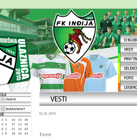
INđIJA
BUDUćNOST
01.01.1970
4
4
44
19
46
3
5
37
13
45
8
2
41
18
44
2
6
36
18
44
Tweet