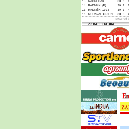
13.
NAPREDAK
30
5
14.
RADNIčKI (P)
30
7
15.
RADNIčKI 1923
30
5
16.
MORAVAC ORION
30
3
powered 