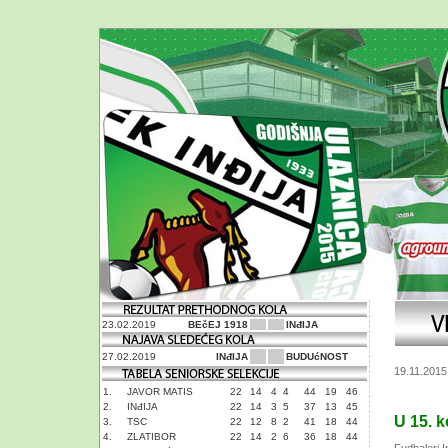
23.02.2019
BEčEJ 1918
INđIJA
27.02.2019
INđIJA
BUDUćNOST
19.11.2015
1.
JAVOR MATIS
22
14
4
4
44
19
46
2.
INđIJA
22
14
3
5
37
13
45
U 15. 
3.
TSC
22
12
8
2
41
18
44
4.
ZLATIBOR
22
14
2
6
36
18
44