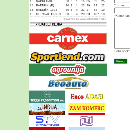
13.
NAPREDAK
30
5
10
15
35
55
25
*E-mail:
14.
RADNIčKI (P)
30
7
1
22
29
83
22
15.
RADNIčKI 1923
30
5
4
21
27
68
19
16.
MORAVAC ORION
30
3
4
23
23
107
13
*Komentar:
powered by
www.srbijasport.net
Polja obel