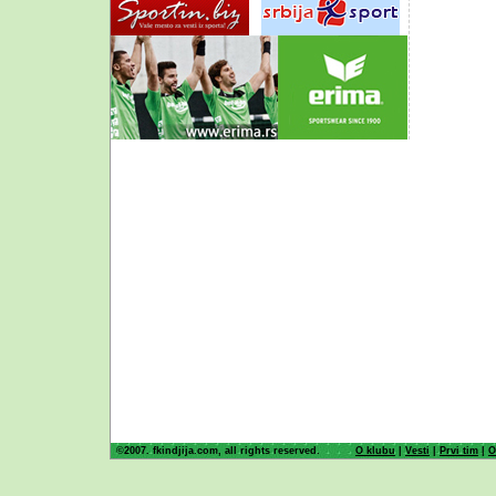
©2007. fkindjija.com, all rights reserved.
O klubu
|
Vesti
|
Prvi tim
|
O