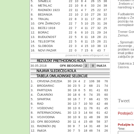
Fudbaleri I
5.
SINđELIć
22
10
8
4
26
15
38
žrebom u S
6.
METALAC
22
10
8
4
33
24
38
narednog vi
7.
RADNIčKI 1923
22
11
4
7
25
22
37
Fudbalerim
8.
BEžANIJA
22
10
2
10
27
26
32
putuju u Z
9.
TRAJAL
22
8
3
11
17
26
27
poziciju na
10.
OFK ŽARKOVO
22
7
5
10
25
31
26
osmoplasir
11.
BEčEJ 1918
22
7
4
11
27
32
25
Trener Gora
12.
BORAC
22
6
6
10
21
29
24
Zemun.
13.
BUDUćNOST
22
5
6
11
18
28
21
14.
TELEOPTIK
22
5
6
11
15
26
21
„ Spremali 
otvorenije 
15.
SLOBODA
22
3
4
15
10
38
13
problem sa 
16.
NOVI PAZAR
22
0
7
15
6
43
7
imali prili
powered by
www.srbijasport.net
zaključio je
Utakmica 1
30.05.2018
OFK BEOGRAD
2
0
INđIJA
časova.
1.
CRVENA ZVEZDA
30
24
4
2
106
38
76
2.
BRODARAC
30
23
5
2
68
21
74
3.
PARTIZAN
30
19
6
5
81
41
63
4.
ČUKARIčKI
30
18
6
6
74
35
60
5.
SPARTAK
30
16
7
7
66
41
55
Tweet
6.
RAD
30
13
7
10
50
42
46
7.
VOžDOVAC
30
13
6
11
76
61
45
8.
INTERNACIONAL
30
13
3
14
64
61
42
Postojeći
9.
VOJVODINA
30
10
9
11
48
39
39
10.
OFK BEOGRAD
30
11
4
15
48
58
37
Pošaljite 
11.
RADNIčKI (N)
30
9
7
14
31
48
34
*Ime:
12.
INđIJA
30
7
5
18
46
74
26