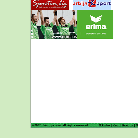
©2007. fkindjija.com, all rights reserved.
O klubu
|
Vesti
|
Prvi tim
|
O