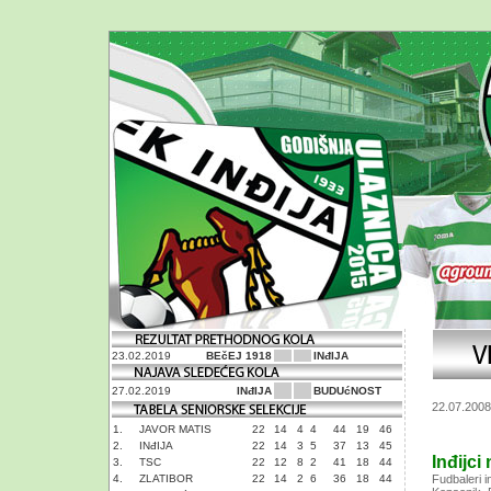
23.02.2019
BEčEJ 1918
INđIJA
27.02.2019
INđIJA
BUDUćNOST
22.07.2008
1.
JAVOR MATIS
22
14
4
4
44
19
46
2.
INđIJA
22
14
3
5
37
13
45
Inđijc
3.
TSC
22
12
8
2
41
18
44
4.
ZLATIBOR
22
14
2
6
36
18
44
Fudbaleri i