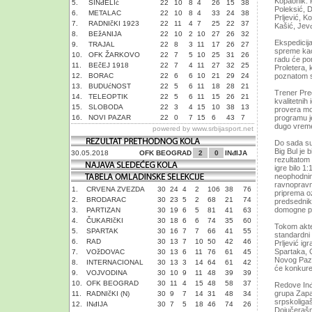
Kopaonik. P
5.
SINđELIć
22
10
8
4
26
15
38
Poleksić, D
6.
METALAC
22
10
8
4
33
24
38
Prljević, K
7.
RADNIčKI 1923
22
11
4
7
25
22
37
Kašić, Jevđ
8.
BEžANIJA
22
10
2
10
27
26
32
Ekspedicija
9.
TRAJAL
22
8
3
11
17
26
27
spreme kao
10.
OFK ŽARKOVO
22
7
5
10
25
31
26
radu će po
11.
BEčEJ 1918
22
7
4
11
27
32
25
Proletera, 
12.
BORAC
22
6
6
10
21
29
24
poznatom s
13.
BUDUćNOST
22
5
6
11
18
28
21
Trener Pre
14.
TELEOPTIK
22
5
6
11
15
26
21
kvalitetnih
15.
SLOBODA
22
3
4
15
10
38
13
provera mo
16.
NOVI PAZAR
22
0
7
15
6
43
7
programu j
dugo vreme
powered by
www.srbijasport.net
Do sada su
Big Bul je 
30.05.2018
OFK BEOGRAD
2
0
INđIJA
rezultatom
igre bilo 
neophodnim
ravnopravno
1.
CRVENA ZVEZDA
30
24
4
2
106
38
76
priprema o
2.
BRODARAC
30
23
5
2
68
21
74
predsednik
domogne poz
3.
PARTIZAN
30
19
6
5
81
41
63
4.
ČUKARIčKI
30
18
6
6
74
35
60
Tokom aktel
5.
SPARTAK
30
16
7
7
66
41
55
standardni
6.
RAD
30
13
7
10
50
42
46
Prljević ig
Spartaka, 
7.
VOžDOVAC
30
13
6
11
76
61
45
Novog Paza
8.
INTERNACIONAL
30
13
3
14
64
61
42
će konkuren
9.
VOJVODINA
30
10
9
11
48
39
39
10.
OFK BEOGRAD
30
11
4
15
48
58
37
Redove Inđi
grupa Zapa
11.
RADNIčKI (N)
30
9
7
14
31
48
34
srpskoligaš
12.
INđIJA
30
7
5
18
46
74
26
Dojučerašnj