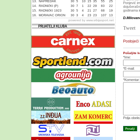
13.
NAPREDAK
30
5
10
15
35
55
25
Ponjević im
14.
RADNIčKI (P)
30
7
1
22
29
83
22
dojušerašnj
godinama i
15.
RADNIčKI 1923
30
5
4
21
27
68
19
16.
MORAVAC ORION
30
3
4
23
23
107
13
D.Milovan
powered by
www.srbijasport.net
Tweet
Postojeći
Pošaljite 
*Ime:
*E-mail:
*Komentar:
Polja obel