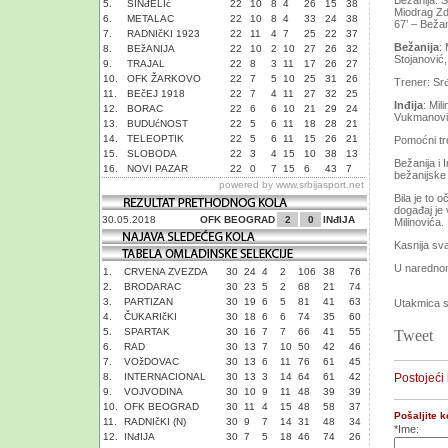
Bežanija. S
5.
SINđELIć
22
10
8
4
26
15
38
Miodrag Zdr
6.
METALAC
22
10
8
4
33
24
38
67’ – Bežan
7.
RADNIčKI 1923
22
11
4
7
25
22
37
Bežanija
:
8.
BEžANIJA
22
10
2
10
27
26
32
Stojanović
9.
TRAJAL
22
8
3
11
17
26
27
10.
OFK ŽARKOVO
22
7
5
10
25
31
26
Trener: Sr
11.
BEčEJ 1918
22
7
4
11
27
32
25
Inđija
: Mil
12.
BORAC
22
6
6
10
21
29
24
Vukmanović,
13.
BUDUćNOST
22
5
6
11
18
28
21
14.
TELEOPTIK
22
5
6
11
15
26
21
Pomoćni tre
15.
SLOBODA
22
3
4
15
10
38
13
Bežanija i 
16.
NOVI PAZAR
22
0
7
15
6
43
7
bežanijske
powered by
www.srbijasport.net
Bila je to 
događaj je
30.05.2018
OFK BEOGRAD
2
0
INđIJA
Milinovića.
Kasnija sv
U narednom
1.
CRVENA ZVEZDA
30
24
4
2
106
38
76
2.
BRODARAC
30
23
5
2
68
21
74
3.
PARTIZAN
30
19
6
5
81
41
63
Utakmica s
4.
ČUKARIčKI
30
18
6
6
74
35
60
5.
SPARTAK
30
16
7
7
66
41
55
Tweet
6.
RAD
30
13
7
10
50
42
46
7.
VOžDOVAC
30
13
6
11
76
61
45
8.
INTERNACIONAL
30
13
3
14
64
61
42
Postojeći
9.
VOJVODINA
30
10
9
11
48
39
39
10.
OFK BEOGRAD
30
11
4
15
48
58
37
Pošaljite 
11.
RADNIčKI (N)
30
9
7
14
31
48
34
*Ime:
12.
INđIJA
30
7
5
18
46
74
26