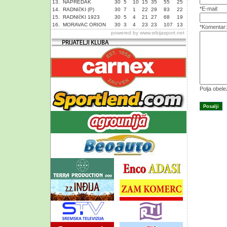
13.
NAPREDAK
30
5
10
15
35
55
25
*E-mail:
14.
RADNIčKI (P)
30
7
1
22
29
83
22
15.
RADNIčKI 1923
30
5
4
21
27
68
19
16.
MORAVAC ORION
30
3
4
23
23
107
13
*Komentar:
powered by
www.srbijasport.net
Polja obel