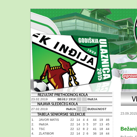
23.02.2019
BEčEJ 1918
INđIJA
27.02.2019
INđIJA
BUDUćNOST
23.09.2015
1.
JAVOR MATIS
22
14
4
4
44
19
46
2.
INđIJA
22
14
3
5
37
13
45
Bežanij
3.
TSC
22
12
8
2
41
18
44
4.
ZLATIBOR
22
14
2
6
36
18
44