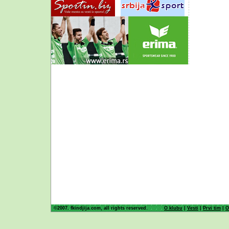
©2007. fkindjija.com, all rights reserved.
O klubu
|
Vesti
|
Prvi tim
|
O