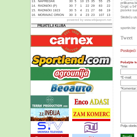
13.
NAPREDAK
30
5
10
15
35
55
25
prilikama bi
14.
RADNIčKI (P)
30
7
1
22
29
83
22
Grgić u 54’
psovke sud
15.
RADNIčKI 1923
30
5
4
21
27
68
19
16.
MORAVAC ORION
30
3
4
23
23
107
13
Sledeću uta
powered by
www.srbijasport.net
sportin.biz
Tweet
Postojeći
Pošaljite 
*Ime:
*E-mail:
*Komentar:
Polja obel