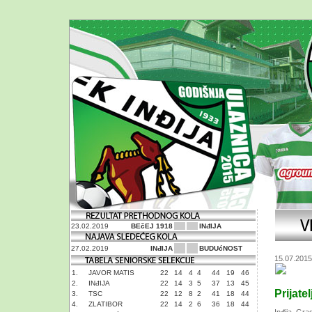
23.02.2019
BEčEJ 1918
INđIJA
27.02.2019
INđIJA
BUDUćNOST
15.07.2015
1.
JAVOR MATIS
22
14
4
4
44
19
46
2.
INđIJA
22
14
3
5
37
13
45
Prijate
3.
TSC
22
12
8
2
41
18
44
4.
ZLATIBOR
22
14
2
6
36
18
44