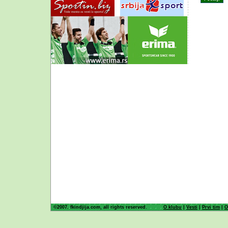
©2007. fkindjija.com, all rights reserved.
O klubu
|
Vesti
|
Prvi tim
|
O