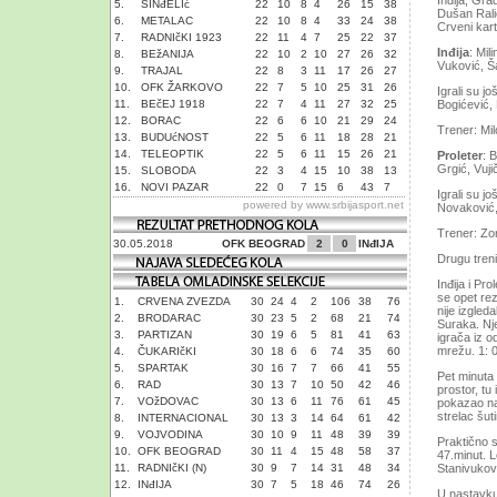
Inđija, Gra
5.
SINđELIć
22
10
8
4
26
15
38
Dušan Ralić
6.
METALAC
22
10
8
4
33
24
38
Crveni kart
7.
RADNIčKI 1923
22
11
4
7
25
22
37
Inđija
: Mil
8.
BEžANIJA
22
10
2
10
27
26
32
Vuković, Š
9.
TRAJAL
22
8
3
11
17
26
27
10.
OFK ŽARKOVO
22
7
5
10
25
31
26
Igrali su j
11.
BEčEJ 1918
22
7
4
11
27
32
25
Bogićević, 
12.
BORAC
22
6
6
10
21
29
24
Trener: Mil
13.
BUDUćNOST
22
5
6
11
18
28
21
14.
TELEOPTIK
22
5
6
11
15
26
21
Proleter
: 
Grgić, Vujič
15.
SLOBODA
22
3
4
15
10
38
13
16.
NOVI PAZAR
22
0
7
15
6
43
7
Igrali su j
powered by
www.srbijasport.net
Novaković,
Trener: Zo
30.05.2018
OFK BEOGRAD
2
0
INđIJA
Drugu treni
Inđija i Pr
se opet re
1.
CRVENA ZVEZDA
30
24
4
2
106
38
76
nije izgled
2.
BRODARAC
30
23
5
2
68
21
74
Suraka. Nje
3.
PARTIZAN
30
19
6
5
81
41
63
igrača iz o
mrežu. 1: 0
4.
ČUKARIčKI
30
18
6
6
74
35
60
5.
SPARTAK
30
16
7
7
66
41
55
Pet minuta 
6.
RAD
30
13
7
10
50
42
46
prostor, tu
7.
VOžDOVAC
30
13
6
11
76
61
45
pokazao na 
strelac šutir
8.
INTERNACIONAL
30
13
3
14
64
61
42
9.
VOJVODINA
30
10
9
11
48
39
39
Praktično 
10.
OFK BEOGRAD
30
11
4
15
48
58
37
47.minut. 
11.
RADNIčKI (N)
30
9
7
14
31
48
34
Stanivukov
12.
INđIJA
30
7
5
18
46
74
26
U nastavku