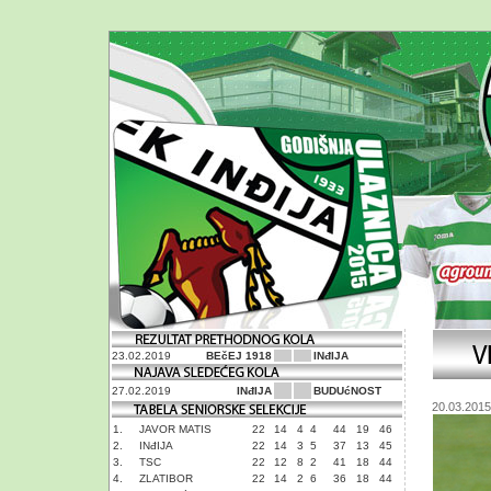
23.02.2019
BEčEJ 1918
INđIJA
27.02.2019
INđIJA
BUDUćNOST
20.03.2015
1.
JAVOR MATIS
22
14
4
4
44
19
46
2.
INđIJA
22
14
3
5
37
13
45
3.
TSC
22
12
8
2
41
18
44
4.
ZLATIBOR
22
14
2
6
36
18
44