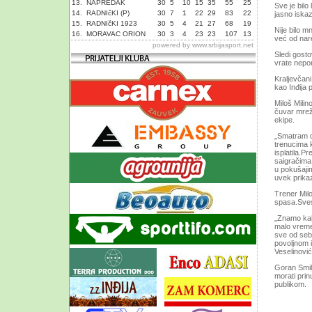
13.
NAPREDAK
30
5
10
15
35
55
25
Sve je bilo
14.
RADNIčKI (P)
30
7
1
22
29
83
22
jasno iska
15.
RADNIčKI 1923
30
5
4
21
27
68
19
Nije bilo 
16.
MORAVAC ORION
30
3
4
23
23
107
13
već od nar
powered by
www.srbijasport.net
Sledi gosto
vrate nepor
Kraljevčani
kao Inđija 
Miloš Milin
čuvar mrež
ekipe.
„Smatram da
trenucima k
isplatila.
saigračima 
u pokušajim
uvek prikaz
Trener Mil
spasa.Sves
„Znamo kakv
malo vreme
sve od seb
povoljnom i
Veselinović
Goran Smil
morati prin
publikom.