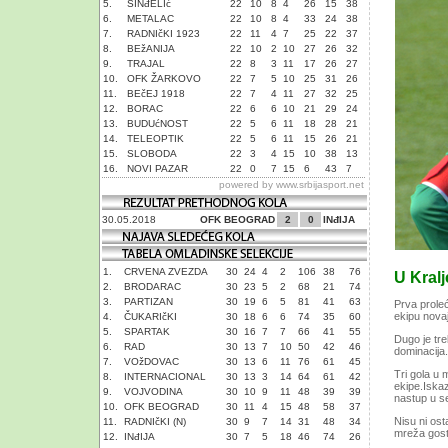
5.
SINđELIć
22
10
8
4
26
15
38
6.
METALAC
22
10
8
4
33
24
38
7.
RADNIčKI 1923
22
11
4
7
25
22
37
8.
BEžANIJA
22
10
2
10
27
26
32
9.
TRAJAL
22
8
3
11
17
26
27
10.
OFK ŽARKOVO
22
7
5
10
25
31
26
11.
BEčEJ 1918
22
7
4
11
27
32
25
12.
BORAC
22
6
6
10
21
29
24
13.
BUDUćNOST
22
5
6
11
18
28
21
14.
TELEOPTIK
22
5
6
11
15
26
21
15.
SLOBODA
22
3
4
15
10
38
13
16.
NOVI PAZAR
22
0
7
15
6
43
7
powered by
www.srbijasport.net
30.05.2018
OFK BEOGRAD
2
0
INđIJA
1.
CRVENA ZVEZDA
30
24
4
2
106
38
76
U Kralj
2.
BRODARAC
30
23
5
2
68
21
74
3.
PARTIZAN
30
19
6
5
81
41
63
Prva proleć
ekipu novajl
4.
ČUKARIčKI
30
18
6
6
74
35
60
5.
SPARTAK
30
16
7
7
66
41
55
Dugo je tr
6.
RAD
30
13
7
10
50
42
46
dominacija.
7.
VOžDOVAC
30
13
6
11
76
61
45
Tri gola u 
8.
INTERNACIONAL
30
13
3
14
64
61
42
ekipe.Iskaz
9.
VOJVODINA
30
10
9
11
48
39
39
nastup u se
10.
OFK BEOGRAD
30
11
4
15
48
58
37
Nisu ni ost
11.
RADNIčKI (N)
30
9
7
14
31
48
34
mreža gosti
12.
INđIJA
30
7
5
18
46
74
26