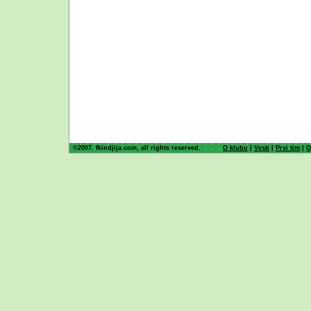
©2007. fkindjija.com, all rights reserved.
O klubu
|
Vesti
|
Prvi tim
|
O