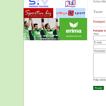
Dušan Mil
Tweet
Postojeći
Pošaljite 
*Ime:
*E-mail:
*Komentar:
Polja obel