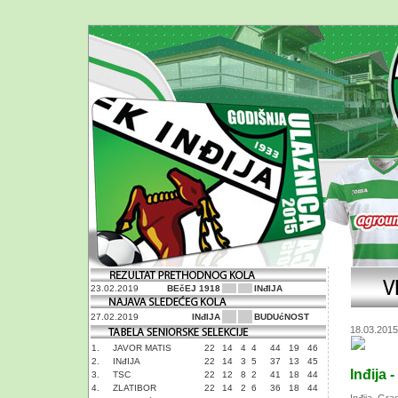
23.02.2019
BEčEJ 1918
INđIJA
27.02.2019
INđIJA
BUDUćNOST
18.03.2015
1.
JAVOR MATIS
22
14
4
4
44
19
46
2.
INđIJA
22
14
3
5
37
13
45
Inđija 
3.
TSC
22
12
8
2
41
18
44
4.
ZLATIBOR
22
14
2
6
36
18
44