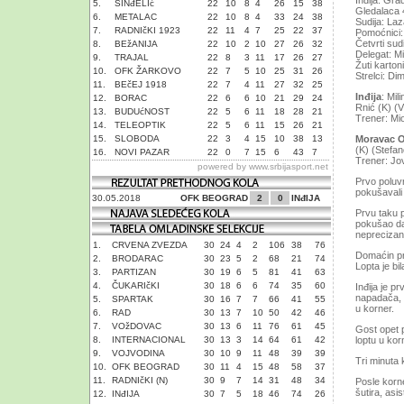
Inđija. Gra
5.
SINđELIć
22
10
8
4
26
15
38
Gledalaca 
6.
METALAC
22
10
8
4
33
24
38
Sudija: Laz
7.
RADNIčKI 1923
22
11
4
7
25
22
37
Pomoćnici: 
Četvrti su
8.
BEžANIJA
22
10
2
10
27
26
32
Delegat: M
9.
TRAJAL
22
8
3
11
17
26
27
Žuti karton
10.
OFK ŽARKOVO
22
7
5
10
25
31
26
Strelci: Dim
11.
BEčEJ 1918
22
7
4
11
27
32
25
Inđija
: Mil
12.
BORAC
22
6
6
10
21
29
24
Rnić (K) (V
13.
BUDUćNOST
22
5
6
11
18
28
21
Trener: Mi
14.
TELEOPTIK
22
5
6
11
15
26
21
15.
SLOBODA
22
3
4
15
10
38
13
Moravac O
(K) (Stefan
16.
NOVI PAZAR
22
0
7
15
6
43
7
Trener: Jo
powered by
www.srbijasport.net
Prvo poluvr
pokušavali
30.05.2018
OFK BEOGRAD
2
0
INđIJA
Prvu taku p
pokušao da 
neprecizan
1.
CRVENA ZVEZDA
30
24
4
2
106
38
76
Domaćin prv
2.
BRODARAC
30
23
5
2
68
21
74
Lopta je bi
3.
PARTIZAN
30
19
6
5
81
41
63
4.
ČUKARIčKI
30
18
6
6
74
35
60
Inđija je p
napadača, o
5.
SPARTAK
30
16
7
7
66
41
55
u korner.
6.
RAD
30
13
7
10
50
42
46
7.
VOžDOVAC
30
13
6
11
76
61
45
Gost opet p
8.
INTERNACIONAL
30
13
3
14
64
61
42
loptu u kor
9.
VOJVODINA
30
10
9
11
48
39
39
Tri minuta 
10.
OFK BEOGRAD
30
11
4
15
48
58
37
11.
RADNIčKI (N)
30
9
7
14
31
48
34
Posle korn
šutira, asis
12.
INđIJA
30
7
5
18
46
74
26