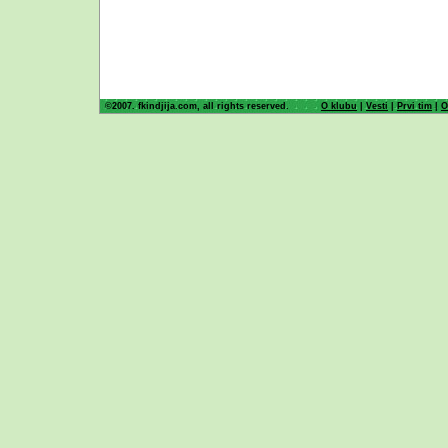
©2007. fkindjija.com, all rights reserved.
O klubu
|
Vesti
|
Prvi tim
|
O