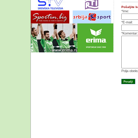
Pošaljite 
*Ime:
*E-mail:
*Komentar:
Polja obel