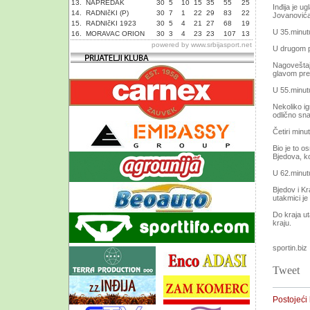
13.
NAPREDAK
30
5
10
15
35
55
25
Inđija je u
14.
RADNIčKI (P)
30
7
1
22
29
83
22
Jovanovića,
15.
RADNIčKI 1923
30
5
4
21
27
68
19
U 35.minutu
16.
MORAVAC ORION
30
3
4
23
23
107
13
powered by
www.srbijasport.net
U drugom p
Nagoveštaj 
glavom pre
U 55.minutu 
Nekoliko ig
odlično sna
Četiri minut
Bio je to o
Bjedova, k
U 62.minutu
Bjedov i Kr
utakmici je 
Do kraja ut
kraju.
sportin.biz
Tweet
Postojeći