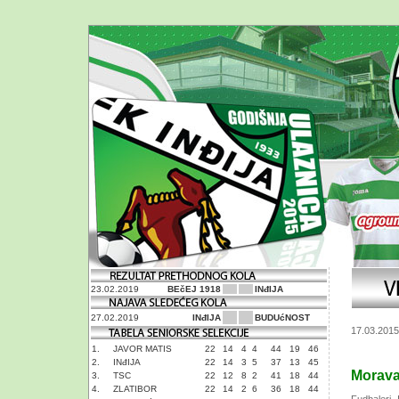
23.02.2019
BEčEJ 1918
INđIJA
27.02.2019
INđIJA
BUDUćNOST
17.03.2015
1.
JAVOR MATIS
22
14
4
4
44
19
46
2.
INđIJA
22
14
3
5
37
13
45
Morava
3.
TSC
22
12
8
2
41
18
44
4.
ZLATIBOR
22
14
2
6
36
18
44