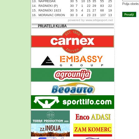
13.
NAPREDAK
30
5
10
15
35
55
25
Polja obel
14.
RADNIčKI (P)
30
7
1
22
29
83
22
15.
RADNIčKI 1923
30
5
4
21
27
68
19
16.
MORAVAC ORION
30
3
4
23
23
107
13
powered by
www.srbijasport.net