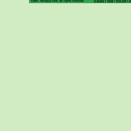
©2007. fkindjija.com, all rights reserved.
O klubu
|
Vesti
|
Prvi tim
|
O