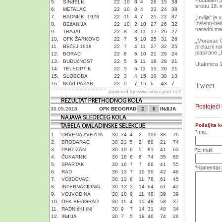
Fudbaleri 
5.
SINđELIć
22
10
8
4
26
15
38
sredu 18. 
6.
METALAC
22
10
8
4
33
24
38
7.
RADNIčKI 1923
22
11
4
7
25
22
37
„Inđija“ je
’zeleno-bel
8.
BEžANIJA
22
10
2
10
27
26
32
naredni me
9.
TRAJAL
22
8
3
11
17
26
27
10.
OFK ŽARKOVO
22
7
5
10
25
31
26
„Moravac Or
11.
BEčEJ 1918
22
7
4
11
27
32
25
prelazni ro
plasirane „
12.
BORAC
22
6
6
10
21
29
24
13.
BUDUćNOST
22
5
6
11
18
28
21
Utakmica 17
14.
TELEOPTIK
22
5
6
11
15
26
21
15.
SLOBODA
22
3
4
15
10
38
13
16.
NOVI PAZAR
22
0
7
15
6
43
7
Tweet
powered by
www.srbijasport.net
Postojeći
30.05.2018
OFK BEOGRAD
2
0
INđIJA
Pošaljite 
*Ime:
1.
CRVENA ZVEZDA
30
24
4
2
106
38
76
2.
BRODARAC
30
23
5
2
68
21
74
3.
PARTIZAN
30
19
6
5
81
41
63
*E-mail:
4.
ČUKARIčKI
30
18
6
6
74
35
60
5.
SPARTAK
30
16
7
7
66
41
55
*Komentar:
6.
RAD
30
13
7
10
50
42
46
7.
VOžDOVAC
30
13
6
11
76
61
45
8.
INTERNACIONAL
30
13
3
14
64
61
42
9.
VOJVODINA
30
10
9
11
48
39
39
10.
OFK BEOGRAD
30
11
4
15
48
58
37
11.
RADNIčKI (N)
30
9
7
14
31
48
34
12.
INđIJA
30
7
5
18
46
74
26