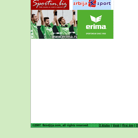
©2007. fkindjija.com, all rights reserved.
O klubu
|
Vesti
|
Prvi tim
|
O