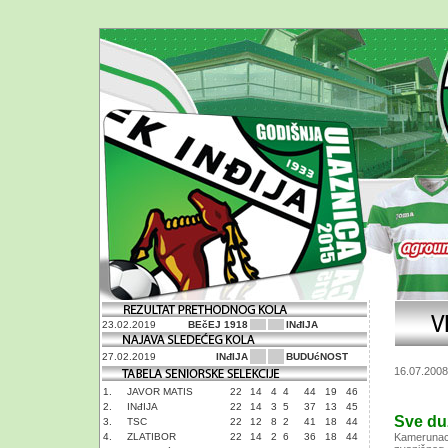
23.02.2019
BEčEJ 1918
INđIJA
27.02.2019
INđIJA
BUDUćNOST
16.07.2008
1.
JAVOR MATIS
22
14
4
4
44
19
46
2.
INđIJA
22
14
3
5
37
13
45
Sve duž
3.
TSC
22
12
8
2
41
18
44
4.
ZLATIBOR
22
14
2
6
36
18
44
Kameruna