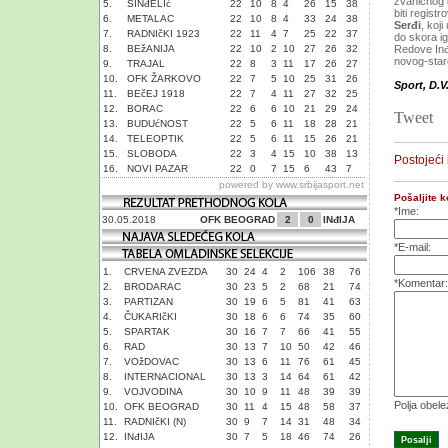
zvaničnog 
5.
SINđELIć
22
10
8
4
26
15
38
biti regist
6.
METALAC
22
10
8
4
33
24
38
Serđi
, koj
7.
RADNIčKI 1923
22
11
4
7
25
22
37
do skora i
8.
BEžANIJA
22
10
2
10
27
26
32
Redove Inđ
novog-star
9.
TRAJAL
22
8
3
11
17
26
27
10.
OFK ŽARKOVO
22
7
5
10
25
31
26
Sport, D.V
11.
BEčEJ 1918
22
7
4
11
27
32
25
12.
BORAC
22
6
6
10
21
29
24
Tweet
13.
BUDUćNOST
22
5
6
11
18
28
21
14.
TELEOPTIK
22
5
6
11
15
26
21
15.
SLOBODA
22
3
4
15
10
38
13
Postojeći
16.
NOVI PAZAR
22
0
7
15
6
43
7
powered by
www.srbijasport.net
Pošaljite 
*Ime:
30.05.2018
OFK BEOGRAD
2
0
INđIJA
*E-mail:
1.
CRVENA ZVEZDA
30
24
4
2
106
38
76
*Komentar:
2.
BRODARAC
30
23
5
2
68
21
74
3.
PARTIZAN
30
19
6
5
81
41
63
4.
ČUKARIčKI
30
18
6
6
74
35
60
5.
SPARTAK
30
16
7
7
66
41
55
6.
RAD
30
13
7
10
50
42
46
7.
VOžDOVAC
30
13
6
11
76
61
45
8.
INTERNACIONAL
30
13
3
14
64
61
42
9.
VOJVODINA
30
10
9
11
48
39
39
Polja obel
10.
OFK BEOGRAD
30
11
4
15
48
58
37
11.
RADNIčKI (N)
30
9
7
14
31
48
34
12.
INđIJA
30
7
5
18
46
74
26