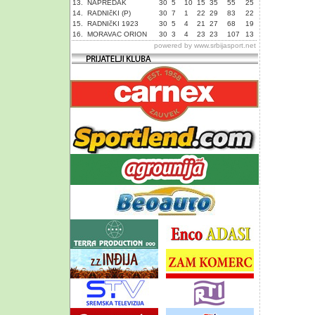
13.
NAPREDAK
30
5
10
15
35
55
25
14.
RADNIčKI (P)
30
7
1
22
29
83
22
15.
RADNIčKI 1923
30
5
4
21
27
68
19
16.
MORAVAC ORION
30
3
4
23
23
107
13
powered by
www.srbijasport.net