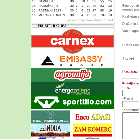
13.
NAPREDAK
30
5
10
15
35
55
25
Biće ovo do
14.
RADNIčKI (P)
30
7
1
22
29
83
22
nemaju pozi
15.
RADNIčKI 1923
30
5
4
21
27
68
19
16.
MORAVAC ORION
30
3
4
23
23
107
13
Kvalitetan
powered by
www.srbijasport.net
Druženje će
Već je ugov
Dušan Mil
Tweet
Postojeći
Pošaljite 
*Ime:
*E-mail:
*Komentar: