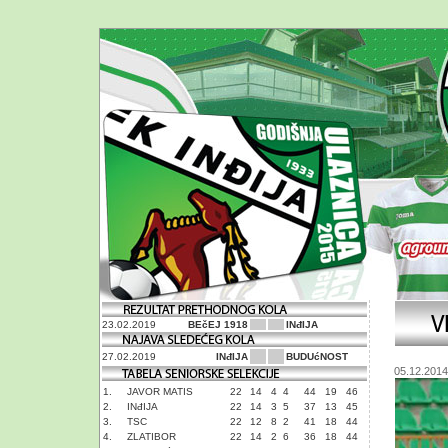
23.02.2019
BEčEJ 1918
INđIJA
27.02.2019
INđIJA
BUDUćNOST
05.12.2014
1.
JAVOR MATIS
22
14
4
4
44
19
46
2.
INđIJA
22
14
3
5
37
13
45
3.
TSC
22
12
8
2
41
18
44
4.
ZLATIBOR
22
14
2
6
36
18
44