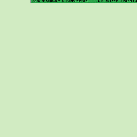
©2007. fkindjija.com, all rights reserved.
O klubu
|
Vesti
|
Prvi tim
|
O