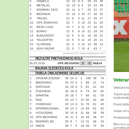
5.
SINđELIć
22
10
8
4
26
15
38
6.
METALAC
22
10
8
4
33
24
38
7.
RADNIčKI 1923
22
11
4
7
25
22
37
8.
BEžANIJA
22
10
2
10
27
26
32
9.
TRAJAL
22
8
3
11
17
26
27
10.
OFK ŽARKOVO
22
7
5
10
25
31
26
11.
BEčEJ 1918
22
7
4
11
27
32
25
12.
BORAC
22
6
6
10
21
29
24
13.
BUDUćNOST
22
5
6
11
18
28
21
14.
TELEOPTIK
22
5
6
11
15
26
21
15.
SLOBODA
22
3
4
15
10
38
13
16.
NOVI PAZAR
22
0
7
15
6
43
7
powered by
www.srbijasport.net
30.05.2018
OFK BEOGRAD
2
0
INđIJA
1.
CRVENA ZVEZDA
30
24
4
2
106
38
76
Vetera
2.
BRODARAC
30
23
5
2
68
21
74
3.
PARTIZAN
30
19
6
5
81
41
63
Veterani In
4.
ČUKARIčKI
30
18
6
6
74
35
60
Tokom prot
5.
SPARTAK
30
16
7
7
66
41
55
tradicional
6.
RAD
30
13
7
10
50
42
46
7.
VOžDOVAC
30
13
6
11
76
61
45
Pored klubo
8.
INTERNACIONAL
30
13
3
14
64
61
42
Jedan od ta
9.
VOJVODINA
30
10
9
11
48
39
39
10.
OFK BEOGRAD
30
11
4
15
48
58
37
Predstavnic
11.
RADNIčKI (N)
30
9
7
14
31
48
34
Biće ovo uz
12.
INđIJA
30
7
5
18
46
74
26
uzvratna p