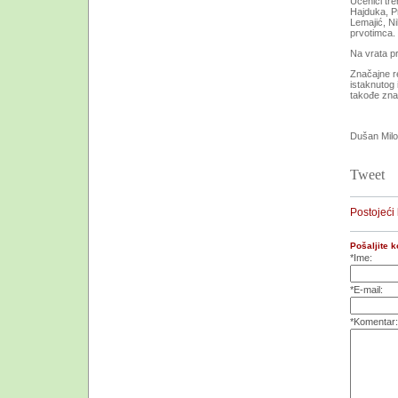
Učenici tre
Hajduka, P
Lemajić, Ni
prvotimca.
Na vrata p
Značajne re
istaknutog 
takođe znač
Dušan Mil
Tweet
Postojeći
Pošaljite 
*Ime:
*E-mail:
*Komentar: