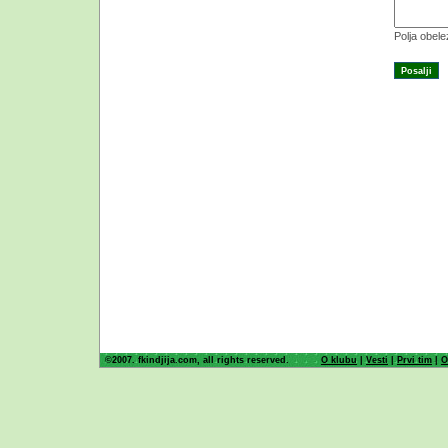
Polja obel
©2007. fkindjija.com, all rights reserved.
O klubu
|
Vesti
|
Prvi tim
|
O