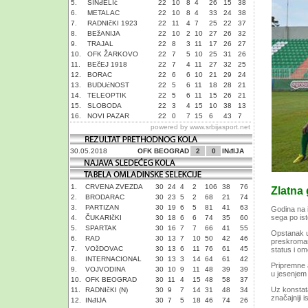
5.
SINđELIć
22
10
8
4
26
15
38
6.
METALAC
22
10
8
4
33
24
38
7.
RADNIčKI 1923
22
11
4
7
25
22
37
8.
BEžANIJA
22
10
2
10
27
26
32
9.
TRAJAL
22
8
3
11
17
26
27
10.
OFK ŽARKOVO
22
7
5
10
25
31
26
11.
BEčEJ 1918
22
7
4
11
27
32
25
12.
BORAC
22
6
6
10
21
29
24
13.
BUDUćNOST
22
5
6
11
18
28
21
14.
TELEOPTIK
22
5
6
11
15
26
21
15.
SLOBODA
22
3
4
15
10
38
13
16.
NOVI PAZAR
22
0
7
15
6
43
7
powered by
www.srbijasport.net
30.05.2018
OFK BEOGRAD
2
0
INđIJA
1.
CRVENA ZVEZDA
30
24
4
2
106
38
76
Zlatna 
2.
BRODARAC
30
23
5
2
68
21
74
3.
PARTIZAN
30
19
6
5
81
41
63
Godina na 
sega po is
4.
ČUKARIčKI
30
18
6
6
74
35
60
5.
SPARTAK
30
16
7
7
66
41
55
Opstanak u
6.
RAD
30
13
7
10
50
42
46
preskroman
7.
VOžDOVAC
30
13
6
11
76
61
45
status i om
8.
INTERNACIONAL
30
13
3
14
64
61
42
Pripremne a
9.
VOJVODINA
30
10
9
11
48
39
39
u jesenjem
10.
OFK BEOGRAD
30
11
4
15
48
58
37
Uz konstata
11.
RADNIčKI (N)
30
9
7
14
31
48
34
značajniji 
12.
INđIJA
30
7
5
18
46
74
26