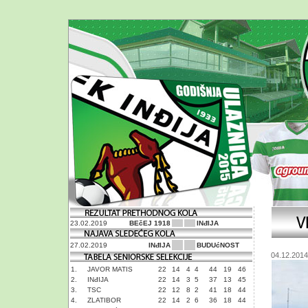
23.02.2019
BEčEJ 1918
INđIJA
27.02.2019
INđIJA
BUDUćNOST
04.12.2014
1.
JAVOR MATIS
22
14
4
4
44
19
46
2.
INđIJA
22
14
3
5
37
13
45
3.
TSC
22
12
8
2
41
18
44
4.
ZLATIBOR
22
14
2
6
36
18
44