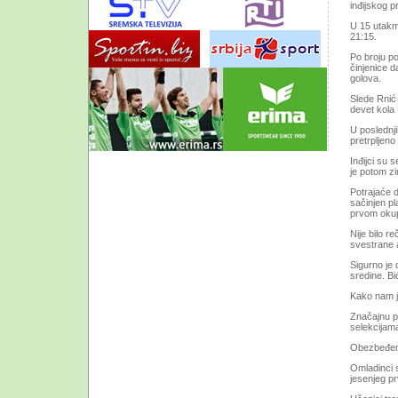
inđijskog p
U 15 utakmi
21:15.
Po broju p
činjenice d
golova.
Slede Rnić i
devet kola 
U poslednj
pretrpljeno
Inđijci su 
je potom z
Potrajaće 
sačinjen pl
prvom okup
Nije bilo 
svestrane a
Sigurno je
sredine. Bi
Kako nam je
Značajnu p
selekcijam
Obezbeđeni 
Omladinci s
jesenjeg p