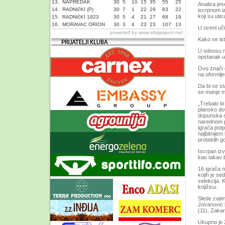
13.
NAPREDAK
30
5
10
15
35
55
25
Analiza je
14.
RADNIčKI (P)
30
7
1
22
29
83
22
iscrpnom iz
koji su utic
15.
RADNIčKI 1923
30
5
4
21
27
68
19
16.
MORAVAC ORION
30
3
4
23
23
107
13
U oceni uči
powered by
www.srbijasport.net
Kako se ist
U odnosu na
opstanak u 
Ovo znači 
na oformlje
Da bi se st
se manje m
„Trebalo bi
plansko dov
dopunska s
narednom pe
igrača potp
najbitnijem
proteklih g
Iscrpan izv
kao takav b
16 igrača n
kojih je se
selekcija. 
knjižicu.
Slede zatim
Jovanović b
(11), Zakar
Ukupno je 