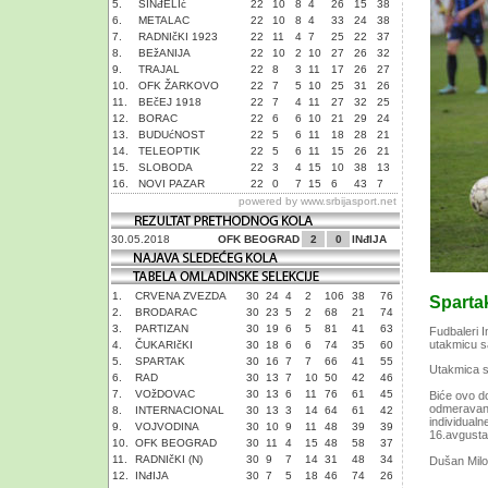
5.
SINđELIć
22
10
8
4
26
15
38
6.
METALAC
22
10
8
4
33
24
38
7.
RADNIčKI 1923
22
11
4
7
25
22
37
8.
BEžANIJA
22
10
2
10
27
26
32
9.
TRAJAL
22
8
3
11
17
26
27
10.
OFK ŽARKOVO
22
7
5
10
25
31
26
11.
BEčEJ 1918
22
7
4
11
27
32
25
12.
BORAC
22
6
6
10
21
29
24
13.
BUDUćNOST
22
5
6
11
18
28
21
14.
TELEOPTIK
22
5
6
11
15
26
21
15.
SLOBODA
22
3
4
15
10
38
13
16.
NOVI PAZAR
22
0
7
15
6
43
7
powered by
www.srbijasport.net
30.05.2018
OFK BEOGRAD
2
0
INđIJA
1.
CRVENA ZVEZDA
30
24
4
2
106
38
76
Spartak
2.
BRODARAC
30
23
5
2
68
21
74
3.
PARTIZAN
30
19
6
5
81
41
63
Fudbaleri I
utakmicu s
4.
ČUKARIčKI
30
18
6
6
74
35
60
5.
SPARTAK
30
16
7
7
66
41
55
Utakmica s
6.
RAD
30
13
7
10
50
42
46
7.
VOžDOVAC
30
13
6
11
76
61
45
Biće ovo do
odmeravanju
8.
INTERNACIONAL
30
13
3
14
64
61
42
individualn
9.
VOJVODINA
30
10
9
11
48
39
39
16.avgusta
10.
OFK BEOGRAD
30
11
4
15
48
58
37
11.
RADNIčKI (N)
30
9
7
14
31
48
34
Dušan Mil
12.
INđIJA
30
7
5
18
46
74
26