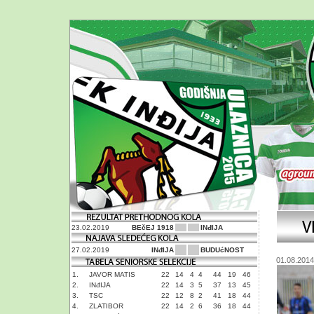
23.02.2019
BEčEJ 1918
INđIJA
27.02.2019
INđIJA
BUDUćNOST
01.08.2014
1.
JAVOR MATIS
22
14
4
4
44
19
46
2.
INđIJA
22
14
3
5
37
13
45
3.
TSC
22
12
8
2
41
18
44
4.
ZLATIBOR
22
14
2
6
36
18
44