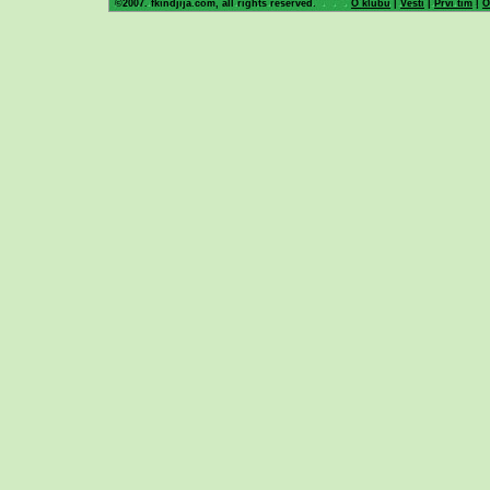
©2007. fkindjija.com, all rights reserved.
O klubu
|
Vesti
|
Prvi tim
|
O