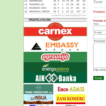
13.
NAPREDAK
30
5
10
15
35
55
25
Tweet
14.
RADNIčKI (P)
30
7
1
22
29
83
22
15.
RADNIčKI 1923
30
5
4
21
27
68
19
16.
MORAVAC ORION
30
3
4
23
23
107
13
Postojeći
powered by
www.srbijasport.net
Pošaljite 
*Ime:
*E-mail:
*Komentar:
Polja obel