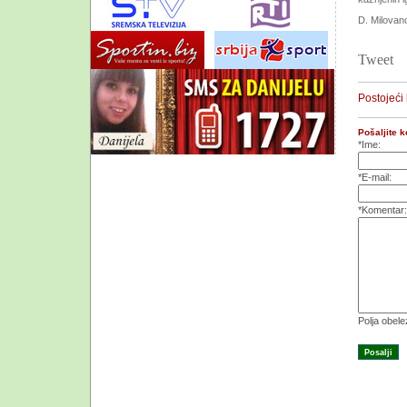
D. Milovan
Tweet
Postojeći
Pošaljite 
*Ime:
*E-mail:
*Komentar:
Polja obel