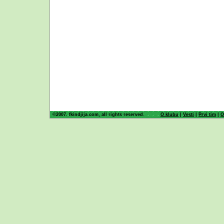
©2007. fkindjija.com, all rights reserved.
O klubu
|
Vesti
|
Prvi tim
|
O