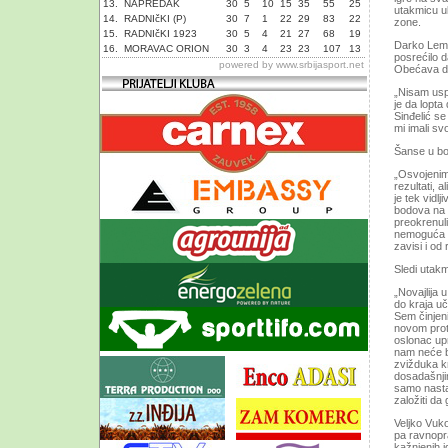
13.
NAPREDAK
30
5
10
15
35
55
25
utakmicu ul
14.
RADNIčKI (P)
30
7
1
22
29
83
22
zone.
15.
RADNIčKI 1923
30
5
4
21
27
68
19
Darko Lemaj
16.
MORAVAC ORION
30
3
4
23
23
107
13
posrećilo d
powered by
www.srbijasport.net
Obećava da
„Nisam uspe
je da lopta
Sinđelić s
mi imali svo
Šanse u bor
„Osvojenim
rezultati, 
je tek vidl
bodova na 
preokrenuli
nemoguća m
zavisi i od
Sledi utak
„Novajlija 
do kraja u
Sem činjeni
novom proti
oslonac up
nam neće b
zvižduka k
dosadašnji
samo nasta
založiti da
Veljko Vuko
pa ravnopra
kažnjenih i