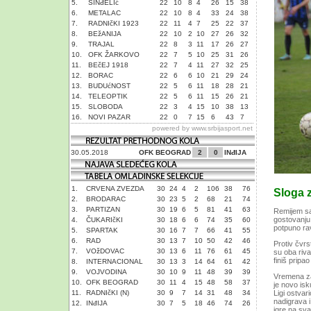
5.
SINđELIć
22
10
8
4
26
15
38
6.
METALAC
22
10
8
4
33
24
38
7.
RADNIčKI 1923
22
11
4
7
25
22
37
8.
BEžANIJA
22
10
2
10
27
26
32
9.
TRAJAL
22
8
3
11
17
26
27
10.
OFK ŽARKOVO
22
7
5
10
25
31
26
11.
BEčEJ 1918
22
7
4
11
27
32
25
12.
BORAC
22
6
6
10
21
29
24
13.
BUDUćNOST
22
5
6
11
18
28
21
14.
TELEOPTIK
22
5
6
11
15
26
21
15.
SLOBODA
22
3
4
15
10
38
13
16.
NOVI PAZAR
22
0
7
15
6
43
7
powered by
www.srbijasport.net
30.05.2018
OFK BEOGRAD
2
0
INđIJA
1.
CRVENA ZVEZDA
30
24
4
2
106
38
76
Sloga 
2.
BRODARAC
30
23
5
2
68
21
74
3.
PARTIZAN
30
19
6
5
81
41
63
Remijem sa
gostovanju
4.
ČUKARIčKI
30
18
6
6
74
35
60
potpuno rav
5.
SPARTAK
30
16
7
7
66
41
55
6.
RAD
30
13
7
10
50
42
46
Protiv čvrs
7.
VOžDOVAC
30
13
6
11
76
61
45
su oba riva
finiš pripao
8.
INTERNACIONAL
30
13
3
14
64
61
42
9.
VOJVODINA
30
10
9
11
48
39
39
Vremena za
10.
OFK BEOGRAD
30
11
4
15
48
58
37
je novo isk
11.
RADNIčKI (N)
30
9
7
14
31
48
34
Ligi ostvar
nadigrava i
12.
INđIJA
30
7
5
18
46
74
26
igre na sva