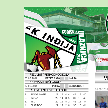
23.02.2019
BEčEJ 1918
INđIJA
27.02.2019
INđIJA
BUDUćNOST
02.05.2014
1.
JAVOR MATIS
22
14
4
4
44
19
46
2.
INđIJA
22
14
3
5
37
13
45
3.
TSC
22
12
8
2
41
18
44
4.
ZLATIBOR
22
14
2
6
36
18
44