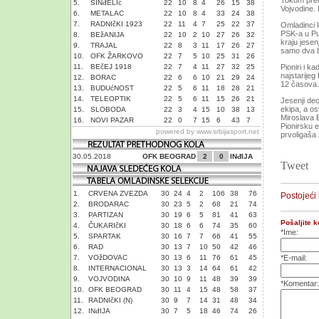
Tokom pred
5.
SINđELIć
22
10
8
4
26
15
38
Vojvodine. 
6.
METALAC
22
10
8
4
33
24
38
7.
RADNIčKI 1923
22
11
4
7
25
22
37
Omladinci I
PSK-a u Pu
8.
BEžANIJA
22
10
2
10
27
26
32
kraju jesen
9.
TRAJAL
22
8
3
11
17
26
27
samo dva b
10.
OFK ŽARKOVO
22
7
5
10
25
31
26
11.
BEčEJ 1918
22
7
4
11
27
32
25
Pioniri i k
najstarijeg
12.
BORAC
22
6
6
10
21
29
24
12 časova.
13.
BUDUćNOST
22
5
6
11
18
28
21
14.
TELEOPTIK
22
5
6
11
15
26
21
Jesenji deo
ekipa, a o
15.
SLOBODA
22
3
4
15
10
38
13
Miroslava 
16.
NOVI PAZAR
22
0
7
15
6
43
7
Pionirsku e
powered by
www.srbijasport.net
prvoligaša
30.05.2018
OFK BEOGRAD
2
0
INđIJA
Tweet
1.
CRVENA ZVEZDA
30
24
4
2
106
38
76
Postojeći
2.
BRODARAC
30
23
5
2
68
21
74
3.
PARTIZAN
30
19
6
5
81
41
63
Pošaljite 
4.
ČUKARIčKI
30
18
6
6
74
35
60
*Ime:
5.
SPARTAK
30
16
7
7
66
41
55
6.
RAD
30
13
7
10
50
42
46
7.
VOžDOVAC
30
13
6
11
76
61
45
*E-mail:
8.
INTERNACIONAL
30
13
3
14
64
61
42
9.
VOJVODINA
30
10
9
11
48
39
39
*Komentar:
10.
OFK BEOGRAD
30
11
4
15
48
58
37
11.
RADNIčKI (N)
30
9
7
14
31
48
34
12.
INđIJA
30
7
5
18
46
74
26