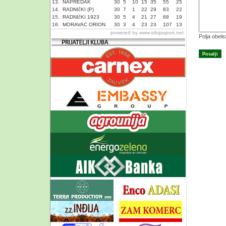
13.
NAPREDAK
30
5
10
15
35
55
25
14.
RADNIčKI (P)
30
7
1
22
29
83
22
15.
RADNIčKI 1923
30
5
4
21
27
68
19
16.
MORAVAC ORION
30
3
4
23
23
107
13
powered by
www.srbijasport.net
Polja obel