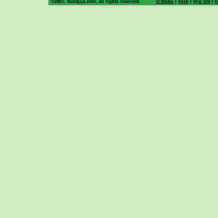
©2007. fkindjija.com, all rights reserved.
O klubu
|
Vesti
|
Prvi tim
|
O