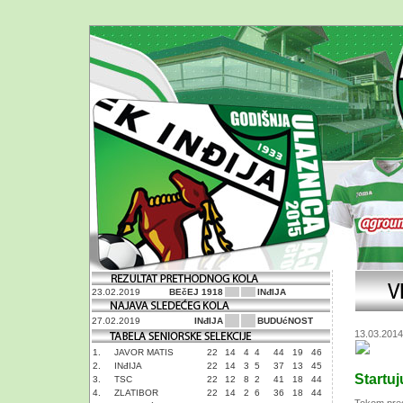
23.02.2019
BEčEJ 1918
INđIJA
27.02.2019
INđIJA
BUDUćNOST
13.03.2014
1.
JAVOR MATIS
22
14
4
4
44
19
46
2.
INđIJA
22
14
3
5
37
13
45
Startuj
3.
TSC
22
12
8
2
41
18
44
4.
ZLATIBOR
22
14
2
6
36
18
44