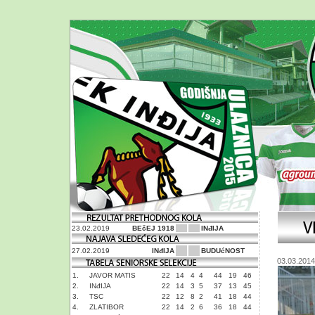
23.02.2019
BEčEJ 1918
INđIJA
27.02.2019
INđIJA
BUDUćNOST
03.03.2014
1.
JAVOR MATIS
22
14
4
4
44
19
46
2.
INđIJA
22
14
3
5
37
13
45
3.
TSC
22
12
8
2
41
18
44
4.
ZLATIBOR
22
14
2
6
36
18
44