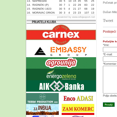
13.
NAPREDAK
30
5
10
15
35
55
25
Početak pr
14.
RADNIčKI (P)
30
7
1
22
29
83
22
15.
RADNIčKI 1923
30
5
4
21
27
68
19
Dušan Mil
16.
MORAVAC ORION
30
3
4
23
23
107
13
powered by
www.srbijasport.net
Tweet
Postojeći
Pošaljite 
*Ime:
*E-mail:
*Komentar:
Polja obel