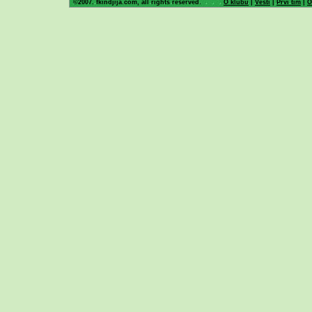
©2007. fkindjija.com, all rights reserved.
O klubu
|
Vesti
|
Prvi tim
|
O