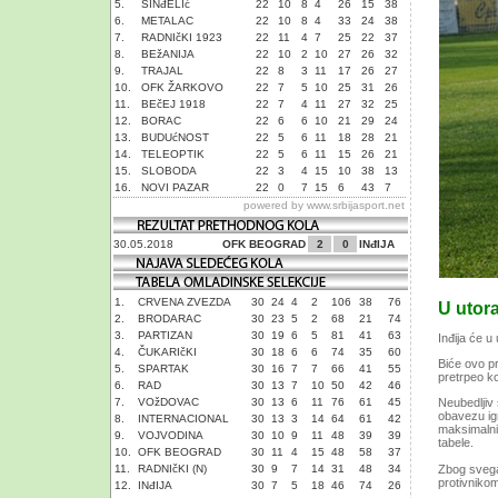
5.
SINđELIć
22
10
8
4
26
15
38
6.
METALAC
22
10
8
4
33
24
38
7.
RADNIčKI 1923
22
11
4
7
25
22
37
8.
BEžANIJA
22
10
2
10
27
26
32
9.
TRAJAL
22
8
3
11
17
26
27
10.
OFK ŽARKOVO
22
7
5
10
25
31
26
11.
BEčEJ 1918
22
7
4
11
27
32
25
12.
BORAC
22
6
6
10
21
29
24
13.
BUDUćNOST
22
5
6
11
18
28
21
14.
TELEOPTIK
22
5
6
11
15
26
21
15.
SLOBODA
22
3
4
15
10
38
13
16.
NOVI PAZAR
22
0
7
15
6
43
7
powered by
www.srbijasport.net
30.05.2018
OFK BEOGRAD
2
0
INđIJA
1.
CRVENA ZVEZDA
30
24
4
2
106
38
76
U utor
2.
BRODARAC
30
23
5
2
68
21
74
3.
PARTIZAN
30
19
6
5
81
41
63
Inđija će 
4.
ČUKARIčKI
30
18
6
6
74
35
60
Biće ovo pr
5.
SPARTAK
30
16
7
7
66
41
55
pretrpeo k
6.
RAD
30
13
7
10
50
42
46
7.
VOžDOVAC
30
13
6
11
76
61
45
Neubedljiv
obavezu ig
8.
INTERNACIONAL
30
13
3
14
64
61
42
maksimalni
9.
VOJVODINA
30
10
9
11
48
39
39
tabele.
10.
OFK BEOGRAD
30
11
4
15
48
58
37
11.
RADNIčKI (N)
30
9
7
14
31
48
34
Zbog svega
protivniko
12.
INđIJA
30
7
5
18
46
74
26