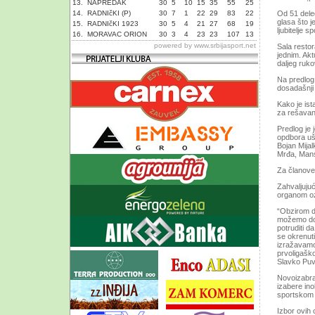
13.
NAPREDAK
30
5
10
15
35
55
25
14.
RADNIčKI (P)
30
7
1
22
29
83
22
Od 51 deleg
glasa što 
15.
RADNIčKI 1923
30
5
4
21
27
68
19
ljubitelje sp
16.
MORAVAC ORION
30
3
4
23
23
107
13
powered by
www.srbijasport.net
Sala restor
jednim. Akt
daljeg ruk
Na predlog
dosadašnji
Kako je ist
za rešavan
Predlog je
opdbora ušl
Bojan Mija
Mrđa, Mansi
Za članove
Zahvaljuju
organom ozb
“Obzirom d
možemo doz
potruditi 
se okrenuti
izražavamo
prvoligašk
Slavko Pu
Novoizabra
izabere in
sportskom 
Izbor ovih