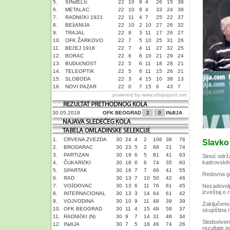
5.
SINđELIć
22
10
8
4
26
15
38
6.
METALAC
22
10
8
4
33
24
38
7.
RADNIčKI 1923
22
11
4
7
25
22
37
8.
BEžANIJA
22
10
2
10
27
26
32
9.
TRAJAL
22
8
3
11
17
26
27
10.
OFK ŽARKOVO
22
7
5
10
25
31
26
11.
BEčEJ 1918
22
7
4
11
27
32
25
12.
BORAC
22
6
6
10
21
29
24
13.
BUDUćNOST
22
5
6
11
18
28
21
14.
TELEOPTIK
22
5
6
11
15
26
21
15.
SLOBODA
22
3
4
15
10
38
13
16.
NOVI PAZAR
22
0
7
15
6
43
7
powered by
www.srbijasport.net
30.05.2018
OFK BEOGRAD
2
0
INđIJA
1.
CRVENA ZVEZDA
30
24
4
2
106
38
76
Slavko
2.
BRODARAC
30
23
5
2
68
21
74
3.
PARTIZAN
30
19
6
5
81
41
63
Sinoć održ
kadrovskih 
4.
ČUKARIčKI
30
18
6
6
74
35
60
5.
SPARTAK
30
16
7
7
66
41
55
Redovna god
6.
RAD
30
13
7
10
50
42
46
7.
VOžDOVAC
30
13
6
11
76
61
45
Nezadovolj
izveštaj o 
8.
INTERNACIONAL
30
13
3
14
64
61
42
9.
VOJVODINA
30
10
9
11
48
39
39
Zaključeno
10.
OFK BEOGRAD
30
11
4
15
48
58
37
skupština n
11.
RADNIčKI (N)
30
9
7
14
31
48
34
Sledsetven
12.
INđIJA
30
7
5
18
46
74
26
rezultate,