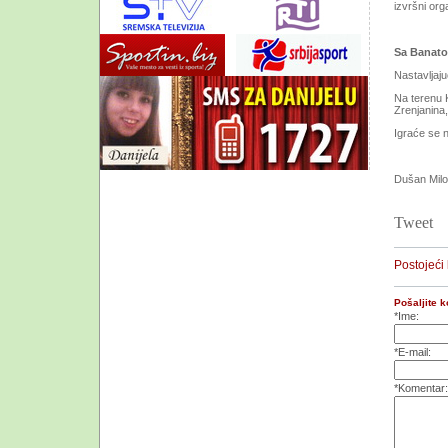
izvršni or
Sa Banat
Nastavljaju
Na terenu 
Zrenjanina
Igraće se 
Dušan Mil
Tweet
Postojeći
Pošaljite 
*Ime:
*E-mail:
*Komentar: