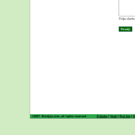
Polja obel
©2007. fkindjija.com, all rights reserved.
O klubu
|
Vesti
|
Prvi tim
|
O