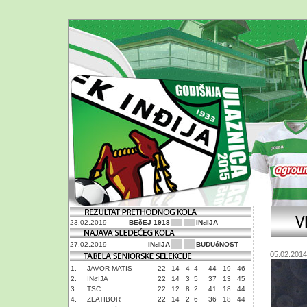
23.02.2019
BEčEJ 1918
INđIJA
27.02.2019
INđIJA
BUDUćNOST
05.02.2014
1.
JAVOR MATIS
22
14
4
4
44
19
46
2.
INđIJA
22
14
3
5
37
13
45
3.
TSC
22
12
8
2
41
18
44
4.
ZLATIBOR
22
14
2
6
36
18
44