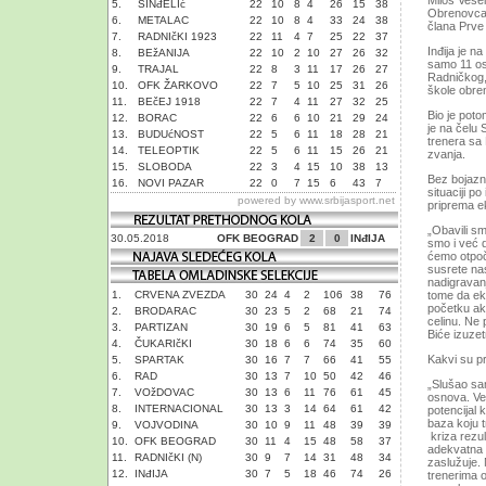
Miloš Vesel
5.
SINđELIć
22
10
8
4
26
15
38
Obrenovca, 
6.
METALAC
22
10
8
4
33
24
38
člana Prve 
7.
RADNIčKI 1923
22
11
4
7
25
22
37
Inđija je n
8.
BEžANIJA
22
10
2
10
27
26
32
samo 11 os
9.
TRAJAL
22
8
3
11
17
26
27
Radničkog,
10.
OFK ŽARKOVO
22
7
5
10
25
31
26
škole obre
11.
BEčEJ 1918
22
7
4
11
27
32
25
Bio je pot
12.
BORAC
22
6
6
10
21
29
24
je na čelu
13.
BUDUćNOST
22
5
6
11
18
28
21
trenera sa 
14.
TELEOPTIK
22
5
6
11
15
26
21
zvanja.
15.
SLOBODA
22
3
4
15
10
38
13
Bez bojazni
16.
NOVI PAZAR
22
0
7
15
6
43
7
situaciji p
powered by
www.srbijasport.net
priprema e
„Obavili sm
30.05.2018
OFK BEOGRAD
2
0
INđIJA
smo i već 
ćemo otpoče
susrete na
nadigravan
1.
CRVENA ZVEZDA
30
24
4
2
106
38
76
tome da ek
početku akt
2.
BRODARAC
30
23
5
2
68
21
74
celinu. Ne
3.
PARTIZAN
30
19
6
5
81
41
63
Biće izuzet
4.
ČUKARIčKI
30
18
6
6
74
35
60
Kakvi su pr
5.
SPARTAK
30
16
7
7
66
41
55
6.
RAD
30
13
7
10
50
42
46
„Slušao sam
7.
VOžDOVAC
30
13
6
11
76
61
45
osnova. Ve
8.
INTERNACIONAL
30
13
3
14
64
61
42
potencijal 
baza koju t
9.
VOJVODINA
30
10
9
11
48
39
39
kriza rezul
10.
OFK BEOGRAD
30
11
4
15
48
58
37
adekvatna 
11.
RADNIčKI (N)
30
9
7
14
31
48
34
zaslužuje.
12.
INđIJA
30
7
5
18
46
74
26
trenerima 