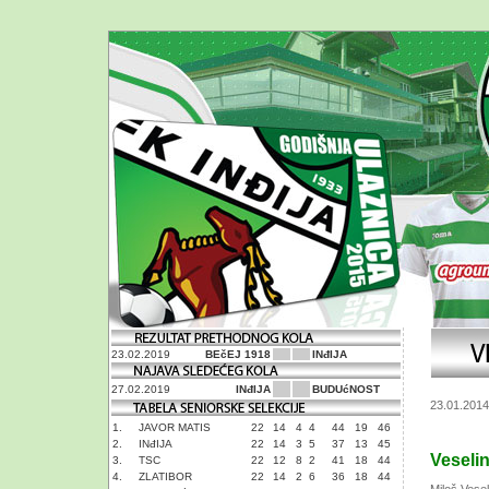
23.02.2019
BEčEJ 1918
INđIJA
27.02.2019
INđIJA
BUDUćNOST
23.01.2014
1.
JAVOR MATIS
22
14
4
4
44
19
46
2.
INđIJA
22
14
3
5
37
13
45
Veseli
3.
TSC
22
12
8
2
41
18
44
4.
ZLATIBOR
22
14
2
6
36
18
44