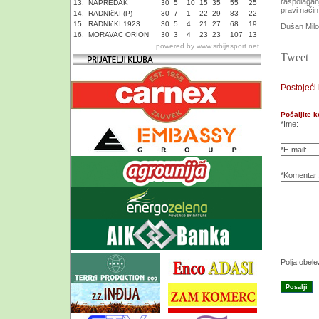
raspolagan
13.
NAPREDAK
30
5
10
15
35
55
25
pravi način
14.
RADNIčKI (P)
30
7
1
22
29
83
22
15.
RADNIčKI 1923
30
5
4
21
27
68
19
Dušan Mil
16.
MORAVAC ORION
30
3
4
23
23
107
13
powered by
www.srbijasport.net
Tweet
Postojeći
Pošaljite 
*Ime:
*E-mail:
*Komentar:
Polja obel