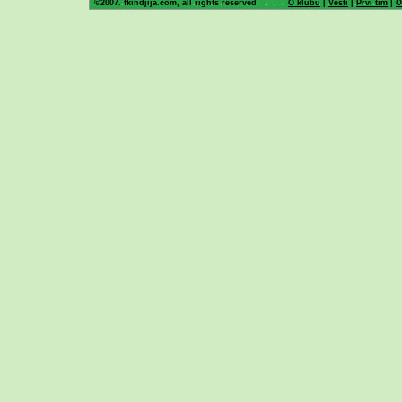
©2007. fkindjija.com, all rights reserved.
O klubu
|
Vesti
|
Prvi tim
|
O