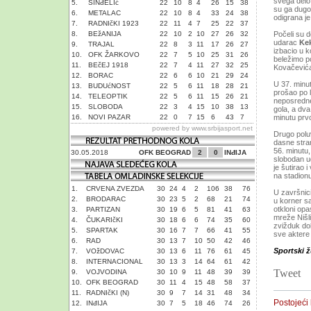
svega delo
5.
SINđELIć
22
10
8
4
26
15
38
su ga dugo
6.
METALAC
22
10
8
4
33
24
38
odigrana je
7.
RADNIčKI 1923
22
11
4
7
25
22
37
8.
BEžANIJA
22
10
2
10
27
26
32
Počeli su 
udarac
Ke
9.
TRAJAL
22
8
3
11
17
26
27
izbacio u 
10.
OFK ŽARKOVO
22
7
5
10
25
31
26
beležimo po
11.
BEčEJ 1918
22
7
4
11
27
32
25
Kovačevića 
12.
BORAC
22
6
6
10
21
29
24
U 37. minut
13.
BUDUćNOST
22
5
6
11
18
28
21
prošao po l
14.
TELEOPTIK
22
5
6
11
15
26
21
neposredne
15.
SLOBODA
22
3
4
15
10
38
13
gola, a dva
16.
NOVI PAZAR
22
0
7
15
6
43
7
minutu pr
powered by
www.srbijasport.net
Drugo polu
dasne stran
56. minutu
30.05.2018
OFK BEOGRAD
2
0
INđIJA
slobodan u
je šutirao 
na stadion
1.
CRVENA ZVEZDA
30
24
4
2
106
38
76
U završnici
2.
BRODARAC
30
23
5
2
68
21
74
u korner s
otkloni opa
3.
PARTIZAN
30
19
6
5
81
41
63
mreže Nišli
4.
ČUKARIčKI
30
18
6
6
74
35
60
zvižduk do
5.
SPARTAK
30
16
7
7
66
41
55
sve aktere
6.
RAD
30
13
7
10
50
42
46
Sportski ž
7.
VOžDOVAC
30
13
6
11
76
61
45
8.
INTERNACIONAL
30
13
3
14
64
61
42
Tweet
9.
VOJVODINA
30
10
9
11
48
39
39
10.
OFK BEOGRAD
30
11
4
15
48
58
37
11.
RADNIčKI (N)
30
9
7
14
31
48
34
Postojeći
12.
INđIJA
30
7
5
18
46
74
26