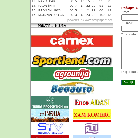
13.
NAPREDAK
30
5
10
15
35
55
25
14.
RADNIčKI (P)
30
7
1
22
29
83
22
Pošaljite 
15.
RADNIčKI 1923
30
5
4
21
27
68
19
*Ime:
16.
MORAVAC ORION
30
3
4
23
23
107
13
powered by
www.srbijasport.net
*E-mail:
*Komentar:
Polja obel