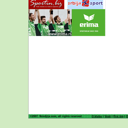
©2007. fkindjija.com, all rights reserved.
O klubu
|
Vesti
|
Prvi tim
|
O