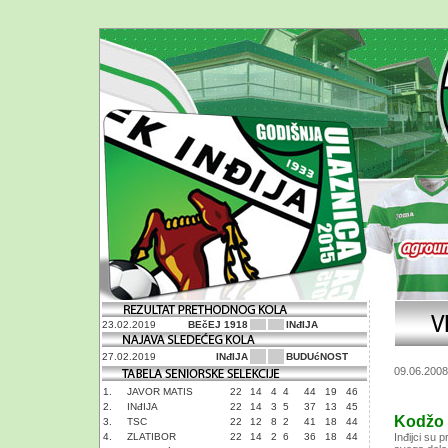
23.02.2019
BEčEJ 1918
INđIJA
27.02.2019
INđIJA
BUDUćNOST
09.06.2008
1.
JAVOR MATIS
22
14
4
4
44
19
46
2.
INđIJA
22
14
3
5
37
13
45
Kodžo m
3.
TSC
22
12
8
2
41
18
44
4.
ZLATIBOR
22
14
2
6
36
18
44
Inđijci su 