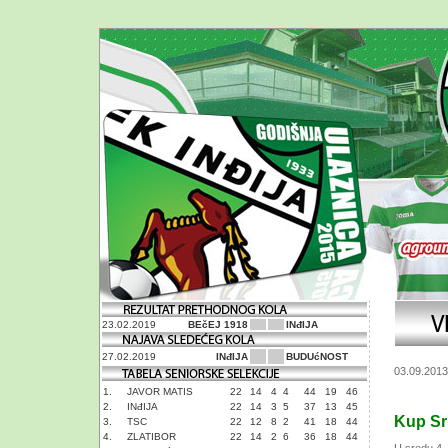
23.02.2019
BEčEJ 1918
INđIJA
27.02.2019
INđIJA
BUDUćNOST
03.09.2013
1.
JAVOR MATIS
22
14
4
4
44
19
46
2.
INđIJA
22
14
3
5
37
13
45
Kup Srb
3.
TSC
22
12
8
2
41
18
44
4.
ZLATIBOR
22
14
2
6
36
18
44