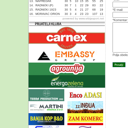
13.
NAPREDAK
30
5
10
15
35
55
25
14.
RADNIčKI (P)
30
7
1
22
29
83
22
15.
RADNIčKI 1923
30
5
4
21
27
68
19
*E-mail:
16.
MORAVAC ORION
30
3
4
23
23
107
13
powered by
www.srbijasport.net
*Komentar:
Polja obel