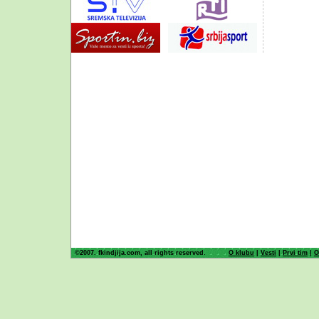
©2007. fkindjija.com, all rights reserved.
O klubu
|
Vesti
|
Prvi tim
|
O