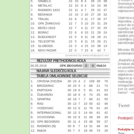
U sredu 4. 
5.
SINđELIć
22
10
8
4
26
15
38
Sremskoj M
6.
METALAC
22
10
8
4
33
24
38
mitrovačkoj
7.
RADNIčKI 1923
22
11
4
7
25
22
37
najmasovni
8.
BEžANIJA
22
10
2
10
27
26
32
Utakmica p
9.
TRAJAL
22
8
3
11
17
26
27
Vojvodine, p
10.
OFK ŽARKOVO
22
7
5
10
25
31
26
pravo da se
11.
BEčEJ 1918
22
7
4
11
27
32
25
uspeha u Ku
takmičenje 
12.
BORAC
22
6
6
10
21
29
24
stadion pri
13.
BUDUćNOST
22
5
6
11
18
28
21
zanimljivo 
14.
TELEOPTIK
22
5
6
11
15
26
21
takmičenji
15.
SLOBODA
22
3
4
15
10
38
13
Miroslav B
16.
NOVI PAZAR
22
0
7
15
6
43
7
predstojeće
powered by
www.srbijasport.net
„Radnički 
izmakao pl
30.05.2018
OFK BEOGRAD
2
0
INđIJA
se posebno 
nosi u sebi
objektivno 
Sigurno je 
1.
CRVENA ZVEZDA
30
24
4
2
106
38
76
motivacija.
omogućimo 
2.
BRODARAC
30
23
5
2
68
21
74
sve uz usl
3.
PARTIZAN
30
19
6
5
81
41
63
šansu“ - n
4.
ČUKARIčKI
30
18
6
6
74
35
60
5.
SPARTAK
30
16
7
7
66
41
55
6.
RAD
30
13
7
10
50
42
46
Tweet
7.
VOžDOVAC
30
13
6
11
76
61
45
8.
INTERNACIONAL
30
13
3
14
64
61
42
9.
VOJVODINA
30
10
9
11
48
39
39
Postojeći
10.
OFK BEOGRAD
30
11
4
15
48
58
37
11.
RADNIčKI (N)
30
9
7
14
31
48
34
Pošaljite 
12.
INđIJA
30
7
5
18
46
74
26
*Ime: