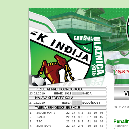
23.02.2019
BEčEJ 1918
INđIJA
27.02.2019
INđIJA
BUDUćNOST
29.05.2008
1.
JAVOR MATIS
22
14
4
4
44
19
46
2.
INđIJA
22
14
3
5
37
13
45
Penali
3.
TSC
22
12
8
2
41
18
44
4.
ZLATIBOR
22
14
2
6
36
18
44
Fudbaleri "