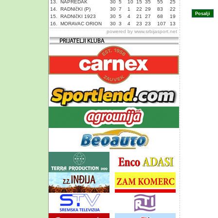
13.
NAPREDAK
30
5
10
15
35
55
25
14.
RADNIčKI (P)
30
7
1
22
29
83
22
15.
RADNIčKI 1923
30
5
4
21
27
68
19
16.
MORAVAC ORION
30
3
4
23
23
107
13
powered by
www.srbijasport.net