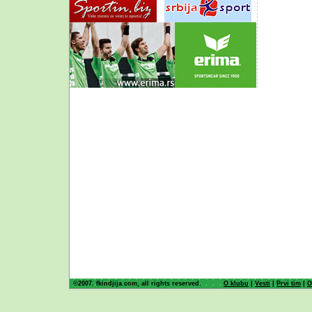
©2007. fkindjija.com, all rights reserved.
O klubu
|
Vesti
|
Prvi tim
|
O