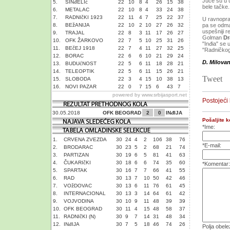
Juče su u u
5.
SINđELIć
22
10
8
4
26
15
38
bele tačke
6.
METALAC
22
10
8
4
33
24
38
7.
RADNIčKI 1923
22
11
4
7
25
22
37
U ravnoprav
8.
BEžANIJA
22
10
2
10
27
26
32
pa se odmah
uspešniji re
9.
TRAJAL
22
8
3
11
17
26
27
Golman
Dr
10.
OFK ŽARKOVO
22
7
5
10
25
31
26
"Inđia" se 
11.
BEčEJ 1918
22
7
4
11
27
32
25
"Radničkog
12.
BORAC
22
6
6
10
21
29
24
D. Milova
13.
BUDUćNOST
22
5
6
11
18
28
21
14.
TELEOPTIK
22
5
6
11
15
26
21
Tweet
15.
SLOBODA
22
3
4
15
10
38
13
16.
NOVI PAZAR
22
0
7
15
6
43
7
powered by
www.srbijasport.net
Postojeći
30.05.2018
OFK BEOGRAD
2
0
INđIJA
Pošaljite 
*Ime:
1.
CRVENA ZVEZDA
30
24
4
2
106
38
76
*E-mail:
2.
BRODARAC
30
23
5
2
68
21
74
3.
PARTIZAN
30
19
6
5
81
41
63
4.
ČUKARIčKI
30
18
6
6
74
35
60
*Komentar:
5.
SPARTAK
30
16
7
7
66
41
55
6.
RAD
30
13
7
10
50
42
46
7.
VOžDOVAC
30
13
6
11
76
61
45
8.
INTERNACIONAL
30
13
3
14
64
61
42
9.
VOJVODINA
30
10
9
11
48
39
39
10.
OFK BEOGRAD
30
11
4
15
48
58
37
11.
RADNIčKI (N)
30
9
7
14
31
48
34
12.
INđIJA
30
7
5
18
46
74
26
Polja obel