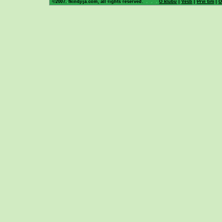
©2007. fkindjija.com, all rights reserved.
O klubu
|
Vesti
|
Prvi tim
|
O