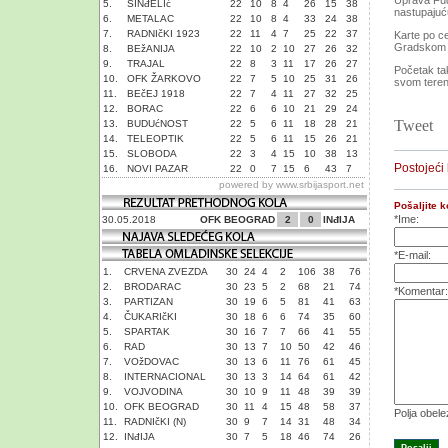
Uprava Fudb
5.
SINđELIć
22
10
8
4
26
15
38
nastupajuću
6.
METALAC
22
10
8
4
33
24
38
7.
RADNIčKI 1923
22
11
4
7
25
22
37
Karte po ce
Gradskom s
8.
BEžANIJA
22
10
2
10
27
26
32
9.
TRAJAL
22
8
3
11
17
26
27
Početak ta
10.
OFK ŽARKOVO
22
7
5
10
25
31
26
svom teren
11.
BEčEJ 1918
22
7
4
11
27
32
25
12.
BORAC
22
6
6
10
21
29
24
Tweet
13.
BUDUćNOST
22
5
6
11
18
28
21
14.
TELEOPTIK
22
5
6
11
15
26
21
15.
SLOBODA
22
3
4
15
10
38
13
Postojeći
16.
NOVI PAZAR
22
0
7
15
6
43
7
powered by
www.srbijasport.net
Pošaljite 
*Ime:
30.05.2018
OFK BEOGRAD
2
0
INđIJA
*E-mail:
1.
CRVENA ZVEZDA
30
24
4
2
106
38
76
2.
BRODARAC
30
23
5
2
68
21
74
*Komentar:
3.
PARTIZAN
30
19
6
5
81
41
63
4.
ČUKARIčKI
30
18
6
6
74
35
60
5.
SPARTAK
30
16
7
7
66
41
55
6.
RAD
30
13
7
10
50
42
46
7.
VOžDOVAC
30
13
6
11
76
61
45
8.
INTERNACIONAL
30
13
3
14
64
61
42
9.
VOJVODINA
30
10
9
11
48
39
39
10.
OFK BEOGRAD
30
11
4
15
48
58
37
Polja obel
11.
RADNIčKI (N)
30
9
7
14
31
48
34
12.
INđIJA
30
7
5
18
46
74
26