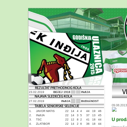
23.02.2019
BEčEJ 1918
INđIJA
27.02.2019
INđIJA
BUDUćNOST
09.08.2013
1.
JAVOR MATIS
22
14
4
4
44
19
46
2.
INđIJA
22
14
3
5
37
13
45
U proda
3.
TSC
22
12
8
2
41
18
44
4.
ZLATIBOR
22
14
2
6
36
18
44