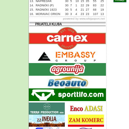
13.
NAPREDAK
30
5
10
15
35
55
25
14.
RADNIčKI (P)
30
7
1
22
29
83
22
15.
RADNIčKI 1923
30
5
4
21
27
68
19
16.
MORAVAC ORION
30
3
4
23
23
107
13
powered by
www.srbijasport.net