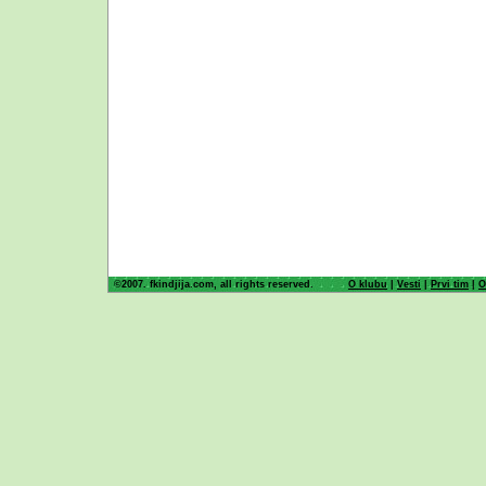
©2007. fkindjija.com, all rights reserved.
O klubu
|
Vesti
|
Prvi tim
|
O