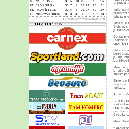
13.
NAPREDAK
30
5
10
15
35
55
25
Vujinović, 
14.
RADNIčKI (P)
30
7
1
22
29
83
22
Inđijci su 
15.
RADNIčKI 1923
30
5
4
21
27
68
19
prodorom po
16.
MORAVAC ORION
30
3
4
23
23
107
13
udarac a l
powered by
www.srbijasport.net
Imali su u 
Stojanović 
je šut pore
Domaćin je 
Stojanović 
utakmice t
Odnos snag
belim dreso
je i razuml
izdržljivosti
Milaković j
iznad prečk
smelim pad
Simić je u
Konačno u 
Inđijaca.
Trener Inđi
"Vrlo dobro
Zadovoljan
prave reali
početka pr
Govedaric
Miloš Vesel
"Odigrali s