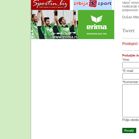
otpor renom
realizacij
potpunosti
Dušan Mil
Tweet
Postojeći
Pošaljite 
*Ime:
*E-mail:
*Komentar:
Polja obel