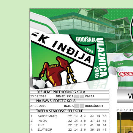
23.02.2019
BEčEJ 1918
INđIJA
27.02.2019
INđIJA
BUDUćNOST
28.07.2013
1.
JAVOR MATIS
22
14
4
4
44
19
46
2.
INđIJA
22
14
3
5
37
13
45
3.
TSC
22
12
8
2
41
18
44
4.
ZLATIBOR
22
14
2
6
36
18
44