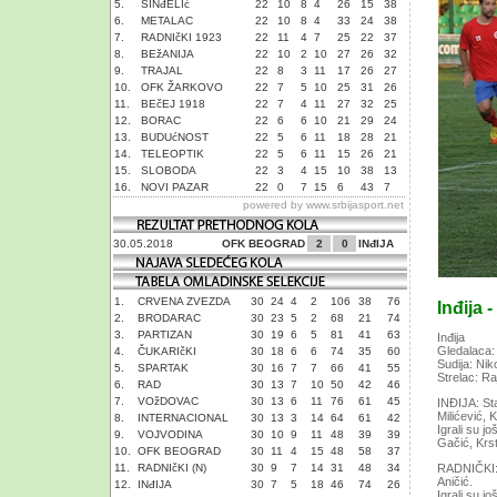
5.
SINđELIć
22
10
8
4
26
15
38
6.
METALAC
22
10
8
4
33
24
38
7.
RADNIčKI 1923
22
11
4
7
25
22
37
8.
BEžANIJA
22
10
2
10
27
26
32
9.
TRAJAL
22
8
3
11
17
26
27
10.
OFK ŽARKOVO
22
7
5
10
25
31
26
11.
BEčEJ 1918
22
7
4
11
27
32
25
12.
BORAC
22
6
6
10
21
29
24
13.
BUDUćNOST
22
5
6
11
18
28
21
14.
TELEOPTIK
22
5
6
11
15
26
21
15.
SLOBODA
22
3
4
15
10
38
13
16.
NOVI PAZAR
22
0
7
15
6
43
7
powered by
www.srbijasport.net
30.05.2018
OFK BEOGRAD
2
0
INđIJA
1.
CRVENA ZVEZDA
30
24
4
2
106
38
76
Inđija 
2.
BRODARAC
30
23
5
2
68
21
74
3.
PARTIZAN
30
19
6
5
81
41
63
Inđija
Gledalaca:
4.
ČUKARIčKI
30
18
6
6
74
35
60
Sudija: Niko
5.
SPARTAK
30
16
7
7
66
41
55
Strelac: Ra
6.
RAD
30
13
7
10
50
42
46
7.
VOžDOVAC
30
13
6
11
76
61
45
INĐIJA: Sta
Milićević, 
8.
INTERNACIONAL
30
13
3
14
64
61
42
Igrali su j
9.
VOJVODINA
30
10
9
11
48
39
39
Gačić, Krst
10.
OFK BEOGRAD
30
11
4
15
48
58
37
11.
RADNIčKI (N)
30
9
7
14
31
48
34
RADNIČKI: I
Aničić.
12.
INđIJA
30
7
5
18
46
74
26
Igrali su j