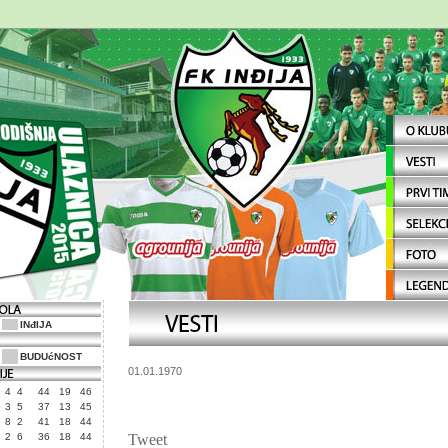
INđIJA
BUDUćNOST
01.01.1970
4
4
44
19
46
3
5
37
13
45
8
2
41
18
44
2
6
36
18
44
Tweet