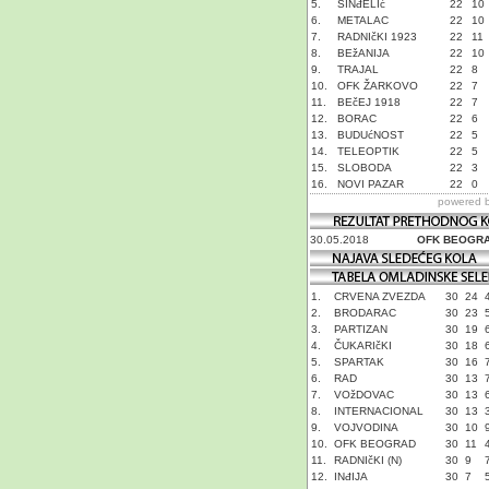
5.
SINđELIć
22
10
6.
METALAC
22
10
7.
RADNIčKI 1923
22
11
8.
BEžANIJA
22
10
9.
TRAJAL
22
8
10.
OFK ŽARKOVO
22
7
11.
BEčEJ 1918
22
7
12.
BORAC
22
6
13.
BUDUćNOST
22
5
14.
TELEOPTIK
22
5
15.
SLOBODA
22
3
16.
NOVI PAZAR
22
0
powered 
30.05.2018
OFK BEOGR
1.
CRVENA ZVEZDA
30
24
2.
BRODARAC
30
23
3.
PARTIZAN
30
19
4.
ČUKARIčKI
30
18
5.
SPARTAK
30
16
6.
RAD
30
13
7.
VOžDOVAC
30
13
8.
INTERNACIONAL
30
13
9.
VOJVODINA
30
10
10.
OFK BEOGRAD
30
11
11.
RADNIčKI (N)
30
9
12.
INđIJA
30
7