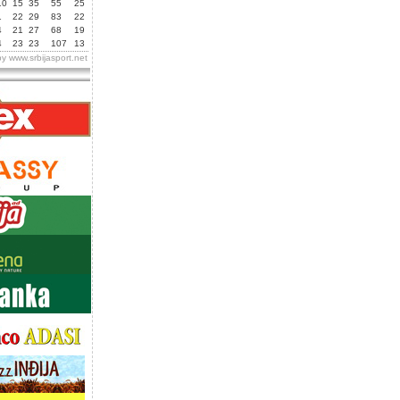
10
15
35
55
25
1
22
29
83
22
4
21
27
68
19
4
23
23
107
13
by
www.srbijasport.net