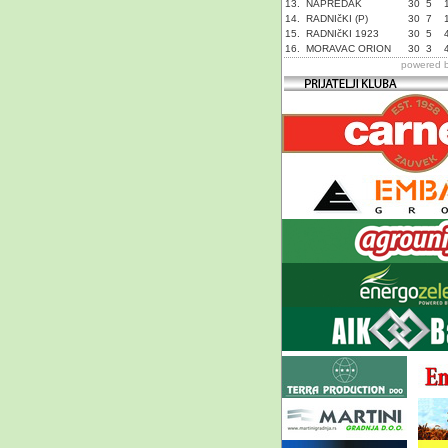
13.
NAPREDAK
30
5
14.
RADNIčKI (P)
30
7
15.
RADNIčKI 1923
30
5
16.
MORAVAC ORION
30
3
powered 