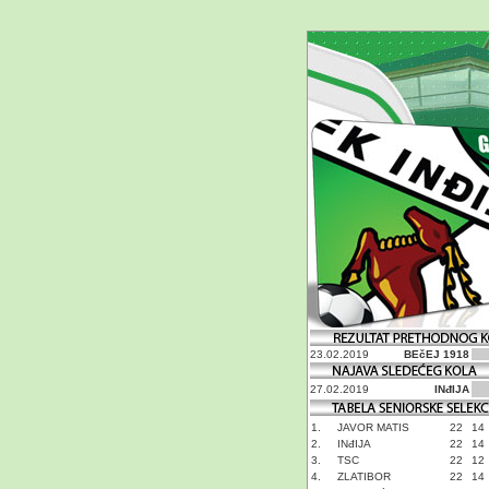
23.02.2019
BEčEJ 1918
27.02.2019
INđIJA
1.
JAVOR MATIS
22
14
2.
INđIJA
22
14
3.
TSC
22
12
4.
ZLATIBOR
22
14