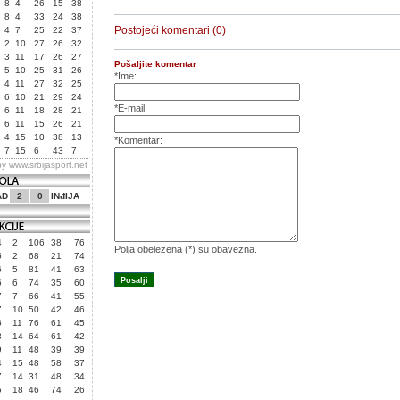
8
4
26
15
38
8
4
33
24
38
Postojeći komentari (0)
4
7
25
22
37
2
10
27
26
32
3
11
17
26
27
Pošaljite komentar
5
10
25
31
26
*Ime:
4
11
27
32
25
6
10
21
29
24
*E-mail:
6
11
18
28
21
6
11
15
26
21
4
15
10
38
13
*Komentar:
7
15
6
43
7
by
www.srbijasport.net
AD
2
0
INđIJA
4
2
106
38
76
Polja obelezena (*) su obavezna.
5
2
68
21
74
6
5
81
41
63
6
6
74
35
60
7
7
66
41
55
7
10
50
42
46
6
11
76
61
45
3
14
64
61
42
9
11
48
39
39
4
15
48
58
37
7
14
31
48
34
5
18
46
74
26