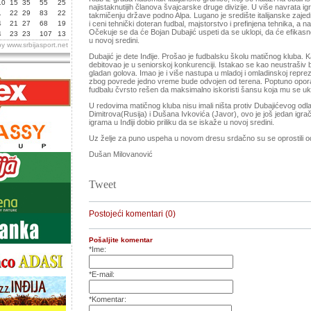
10
15
35
55
25
najistaknutijih članova švajcarske druge divizije. U više navrata i
1
22
29
83
22
takmičenju države podno Alpa. Lugano je središte italijanske zaje
4
21
27
68
19
i ceni tehnički doteran fudbal, majstorstvo i prefinjena tehnika, a
Očekuje se da će Bojan Dubajić uspeti da se uklopi, da će efikasno
4
23
23
107
13
u novoj sredini.
by
www.srbijasport.net
Dubajić je dete Inđije. Prošao je fudbalsku školu matičnog kluba
debitovao je u seniorskoj konkurenciji. Istakao se kao neustrašiv
gladan golova. Imao je i više nastupa u mladoj i omladinskoj repreze
zbog povrede jedno vreme bude odvojen od terena. Poptuno opora
fudbalu čvrsto rešen da maksimalno iskoristi šansu koja mu se uk
U redovima matičnog kluba nisu imali ništa protiv Dubajićevog od
Dimitrova(Rusija) i Dušana Ivkovića (Javor), ovo je još jedan igrač
igrama u Inđiji dobio priliku da se iskaže u novoj sredini.
Uz želje za puno uspeha u novom dresu srdačno su se oprostili o
Dušan Milovanović
Tweet
Postojeći komentari (0)
Pošaljite komentar
*Ime:
*E-mail:
*Komentar: