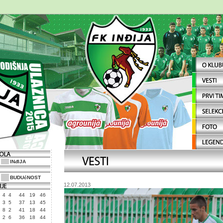
INđIJA
BUDUćNOST
12.07.2013
4
4
44
19
46
3
5
37
13
45
8
2
41
18
44
2
6
36
18
44