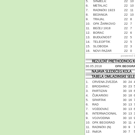
5.
SINđELIć
22
10
6.
METALAC
22
10
7.
RADNIčKI 1923
22
11
8.
BEžANIJA
22
10
9.
TRAJAL
22
8
10.
OFK ŽARKOVO
22
7
11.
BEčEJ 1918
22
7
12.
BORAC
22
6
13.
BUDUćNOST
22
5
14.
TELEOPTIK
22
5
15.
SLOBODA
22
3
16.
NOVI PAZAR
22
0
powered 
30.05.2018
OFK BEOGR
1.
CRVENA ZVEZDA
30
24
2.
BRODARAC
30
23
3.
PARTIZAN
30
19
4.
ČUKARIčKI
30
18
5.
SPARTAK
30
16
6.
RAD
30
13
7.
VOžDOVAC
30
13
8.
INTERNACIONAL
30
13
9.
VOJVODINA
30
10
10.
OFK BEOGRAD
30
11
11.
RADNIčKI (N)
30
9
12.
INđIJA
30
7