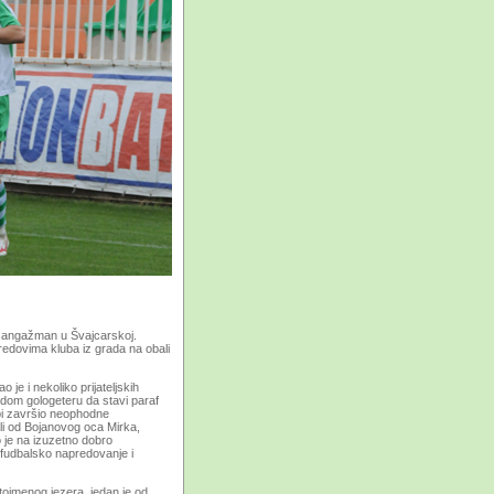
je angažman u Švajcarskoj.
edovima kluba iz grada na obali
 je i nekoliko prijateljskih
adom gologeteru da stavi paraf
 bi završio neophodne
li od Bojanovog oca Mirka,
o je na izuzetno dobro
 fudbalsko napredovanje i
stoimenog jezera, jedan je od