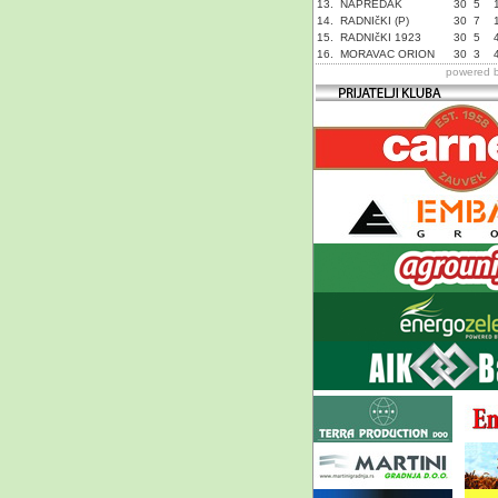
13.
NAPREDAK
30
5
14.
RADNIčKI (P)
30
7
15.
RADNIčKI 1923
30
5
16.
MORAVAC ORION
30
3
powered 