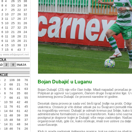
8
4
26
15
38
8
4
33
24
38
4
7
25
22
37
2
10
27
26
32
3
11
17
26
27
5
10
25
31
26
4
11
27
32
25
6
10
21
29
24
6
11
18
28
21
6
11
15
26
21
4
15
10
38
13
7
15
6
43
7
by
www.srbijasport.net
AD
2
0
INđIJA
4
2
106
38
76
Bojan Dubajić u Luganu
5
2
68
21
74
6
5
81
41
63
Bojan Dubajić (23) nije više član Inđije. Mladi napadač pronašao 
Potpisan je ugovor sa Luganom, članom druge švajcarske lige. U r
6
6
74
35
60
istoimenog jezera Dubajić će provesti naredne tri godine.
7
7
66
41
55
7
10
50
42
46
Desetak dana proveo je sada već bivši igrač Inđije na probi. Odigrao
6
11
76
61
45
utakmica. Ostavio je vrlo dobar utisak pa su Švajcarci ponudili ml
na trogodišnju vernost. Dubajić je odmah krenuo put Srbije, kako
3
14
64
61
42
administrativne formalnosti u vezi sa transferom. Kako smo sazna
9
11
48
39
39
postignut je dogovor kojim je Dubajić više nego zadovoljan. Naiša
4
15
48
58
37
organizovan klub, gde će, kako očekuje, imati sve uslove za dalje
7
14
31
48
34
usavršavanje.
5
18
46
74
26
Klub iz grada nadomak italijanske granice, koji se nalazi na obali i