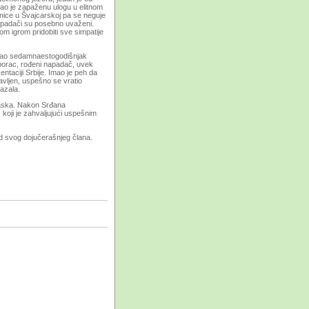
grao je zapaženu ulogu u elitnom
dnice u Švajcarskoj pa se neguje
 napadači su posebno uvaženi.
m igrom pridobiti sve simpatije
. Kao sedamnaestogodišnjak
 borac, rođeni napadač, uvek
ntaciji Srbije. Imao je peh da
vljen, uspešno se vratio
azala.
laska. Nakon Srđana
 koji je zahvaljujući uspešnim
d svog dojučerašnjeg člana.