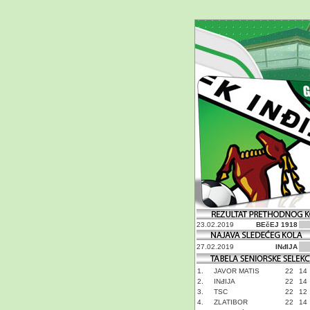
23.02.2019
BEčEJ 1918
27.02.2019
INđIJA
1.
JAVOR MATIS
22
14
2.
INđIJA
22
14
3.
TSC
22
12
4.
ZLATIBOR
22
14