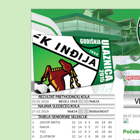
23.02.2019
BEčEJ 1918
INđIJA
27.02.2019
INđIJA
BUDUćNOST
08.07.2013
1.
JAVOR MATIS
22
14
4
4
44
19
46
2.
INđIJA
22
14
3
5
37
13
45
Počele
3.
TSC
22
12
8
2
41
18
44
4.
ZLATIBOR
22
14
2
6
36
18
44