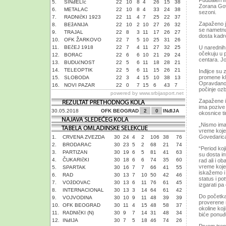
Fudbaleri 
5.
SINđELIć
22
10
8
4
26
15
38
Zorana Gov
6.
METALAC
22
10
8
4
33
24
38
sezoni.
7.
RADNIčKI 1923
22
11
4
7
25
22
37
Zapaženo je
8.
BEžANIJA
22
10
2
10
27
26
32
se nametnu 
9.
TRAJAL
22
8
3
11
17
26
27
dosta kadro
10.
OFK ŽARKOVO
22
7
5
10
25
31
26
11.
BEčEJ 1918
22
7
4
11
27
32
25
U narednih 
očekuju u 
12.
BORAC
22
6
6
10
21
29
24
centara. Jo
13.
BUDUćNOST
22
5
6
11
18
28
21
14.
TELEOPTIK
22
5
6
11
15
26
21
Inđijce su 
promene kl
15.
SLOBODA
22
3
4
15
10
38
13
Opravdano s
16.
NOVI PAZAR
22
0
7
15
6
43
7
počinje ozb
powered by
www.srbijasport.net
Zapažene ig
ima pozive
30.05.2018
OFK BEOGRAD
2
0
INđIJA
okosnice t
„Nismo ima
vreme koje
Govedaric
1.
CRVENA ZVEZDA
30
24
4
2
106
38
76
2.
BRODARAC
30
23
5
2
68
21
74
“Period koj
3.
PARTIZAN
30
19
6
5
81
41
63
su dosta in
4.
ČUKARIčKI
30
18
6
6
74
35
60
rad ali i 
vreme koje
5.
SPARTAK
30
16
7
7
66
41
55
iskažemo i 
6.
RAD
30
13
7
10
50
42
46
status i po
7.
VOžDOVAC
30
13
6
11
76
61
45
izgarati pa
8.
INTERNACIONAL
30
13
3
14
64
61
42
Do početka
9.
VOJVODINA
30
10
9
11
48
39
39
proverene 
10.
OFK BEOGRAD
30
11
4
15
48
58
37
okoline koj
11.
RADNIčKI (N)
30
9
7
14
31
48
34
biće ponuđ
12.
INđIJA
30
7
5
18
46
74
26