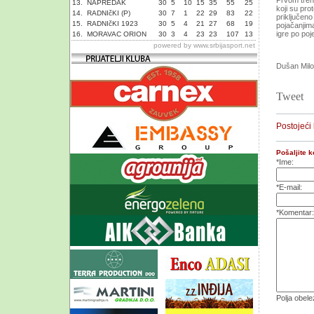
Prvom treni
13.
NAPREDAK
30
5
10
15
35
55
25
koji su pro
14.
RADNIčKI (P)
30
7
1
22
29
83
22
priključeno
15.
RADNIčKI 1923
30
5
4
21
27
68
19
pojačanjima
igre po poj
16.
MORAVAC ORION
30
3
4
23
23
107
13
powered by
www.srbijasport.net
Dušan Mil
Tweet
Postojeći
Pošaljite 
*Ime:
*E-mail:
*Komentar:
Polja obel