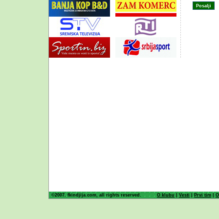
©2007. fkindjija.com, all rights reserved.
O klubu
|
Vesti
|
Prvi tim
|
O