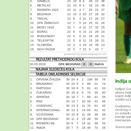
5.
SINđELIć
22
10
8
4
26
15
38
6.
METALAC
22
10
8
4
33
24
38
7.
RADNIčKI 1923
22
11
4
7
25
22
37
8.
BEžANIJA
22
10
2
10
27
26
32
9.
TRAJAL
22
8
3
11
17
26
27
10.
OFK ŽARKOVO
22
7
5
10
25
31
26
11.
BEčEJ 1918
22
7
4
11
27
32
25
12.
BORAC
22
6
6
10
21
29
24
13.
BUDUćNOST
22
5
6
11
18
28
21
14.
TELEOPTIK
22
5
6
11
15
26
21
15.
SLOBODA
22
3
4
15
10
38
13
16.
NOVI PAZAR
22
0
7
15
6
43
7
powered by
www.srbijasport.net
30.05.2018
OFK BEOGRAD
2
0
INđIJA
1.
CRVENA ZVEZDA
30
24
4
2
106
38
76
Inđija 
2.
BRODARAC
30
23
5
2
68
21
74
3.
PARTIZAN
30
19
6
5
81
41
63
Inđijski Gr
aktera Indj
4.
ČUKARIčKI
30
18
6
6
74
35
60
kojom inđij
5.
SPARTAK
30
16
7
7
66
41
55
sredini sa
6.
RAD
30
13
7
10
50
42
46
7.
VOžDOVAC
30
13
6
11
76
61
45
Godinama je
stručnog ra
8.
INTERNACIONAL
30
13
3
14
64
61
42
su ostavili
9.
VOJVODINA
30
10
9
11
48
39
39
kasnije pot
10.
OFK BEOGRAD
30
11
4
15
48
58
37
internacion
11.
RADNIčKI (N)
30
9
7
14
31
48
34
Svesni pote
12.
INđIJA
30
7
5
18
46
74
26