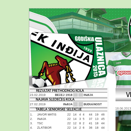
23.02.2019
BEčEJ 1918
INđIJA
27.02.2019
INđIJA
BUDUćNOST
18.06.2013
1.
JAVOR MATIS
22
14
4
4
44
19
46
2.
INđIJA
22
14
3
5
37
13
45
3.
TSC
22
12
8
2
41
18
44
4.
ZLATIBOR
22
14
2
6
36
18
44