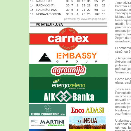
13.
NAPREDAK
30
5
10
15
35
55
25
„Intenzivi
14.
RADNIčKI (P)
30
7
1
22
29
83
22
kadrova za 
rezultate, 
15.
RADNIčKI 1923
30
5
4
21
27
68
19
značajniji
16.
MORAVAC ORION
30
3
4
23
23
107
13
klubova koj
powered by
www.srbijasport.net
Posedujemo
mladih, ško
pravom oček
omasovljen
organizova
željom da o
omladinsko-
O omasovlje
stručnog š
„Ovo je te
Svi vrlo do
je itekao v
početak jed
Vreme će p
Goran Magdi
elana, strpl
„Priča sa š
Povinujući 
snizimo sta
ostvarili s
posvetimo o
omasovljen
Nastojaćem
završetka 
Utakmica u 
Pokazalo se
otkrivati, 