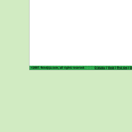
©2007. fkindjija.com, all rights reserved.
O klubu
|
Vesti
|
Prvi tim
|
O