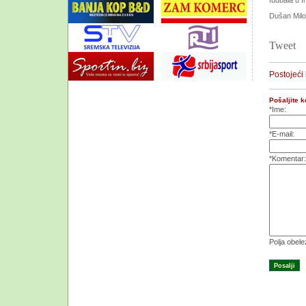
fudbala u In
Dušan Mil
Tweet
Postojeći
Pošaljite 
*Ime:
*E-mail:
*Komentar:
Polja obel