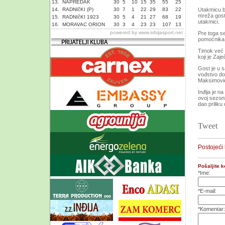
13.
NAPREDAK
30
5
10
15
35
55
25
14.
RADNIčKI (P)
30
7
1
22
29
83
22
Utakmicu bi
mreža gostu
15.
RADNIčKI 1923
30
5
4
21
27
68
19
utakmici.
16.
MORAVAC ORION
30
3
4
23
23
107
13
powered by
www.srbijasport.net
Pre toga s
pomoćnika, 
Timok već u
koji je Za
Gost je u s
vođstvo do
Maksimovi
Inđija je n
ovoj sezoni
dao priliku
Tweet
Postojeći
Pošaljite 
*Ime:
*E-mail:
*Komentar: