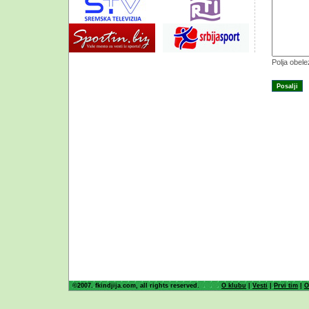
Polja obel
©2007. fkindjija.com, all rights reserved.
O klubu
|
Vesti
|
Prvi tim
|
O