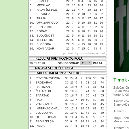
5.
SINđELIć
22
10
8
4
26
15
38
6.
METALAC
22
10
8
4
33
24
38
7.
RADNIčKI 1923
22
11
4
7
25
22
37
8.
BEžANIJA
22
10
2
10
27
26
32
9.
TRAJAL
22
8
3
11
17
26
27
10.
OFK ŽARKOVO
22
7
5
10
25
31
26
11.
BEčEJ 1918
22
7
4
11
27
32
25
12.
BORAC
22
6
6
10
21
29
24
13.
BUDUćNOST
22
5
6
11
18
28
21
14.
TELEOPTIK
22
5
6
11
15
26
21
15.
SLOBODA
22
3
4
15
10
38
13
16.
NOVI PAZAR
22
0
7
15
6
43
7
powered by
www.srbijasport.net
30.05.2018
OFK BEOGRAD
2
0
INđIJA
1.
CRVENA ZVEZDA
30
24
4
2
106
38
76
Timok -
2.
BRODARAC
30
23
5
2
68
21
74
3.
PARTIZAN
30
19
6
5
81
41
63
Zaječar. Gr
Srđan Minić
4.
ČUKARIčKI
30
18
6
6
74
35
60
kartoni: Ka
5.
SPARTAK
30
16
7
7
66
41
55
6.
RAD
30
13
7
10
50
42
46
Timok: Zok
7.
VOžDOVAC
30
13
6
11
76
61
45
Stanković (
8.
INTERNACIONAL
30
13
3
14
64
61
42
Trener: -
9.
VOJVODINA
30
10
9
11
48
39
39
10.
OFK BEOGRAD
30
11
4
15
48
58
37
Inđija: Diz
Maksimović
11.
RADNIčKI (N)
30
9
7
14
31
48
34
12.
INđIJA
30
7
5
18
46
74
26
Trener: Zo