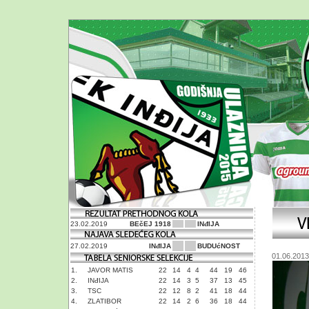
23.02.2019
BEčEJ 1918
INđIJA
27.02.2019
INđIJA
BUDUćNOST
01.06.2013
1.
JAVOR MATIS
22
14
4
4
44
19
46
2.
INđIJA
22
14
3
5
37
13
45
3.
TSC
22
12
8
2
41
18
44
4.
ZLATIBOR
22
14
2
6
36
18
44