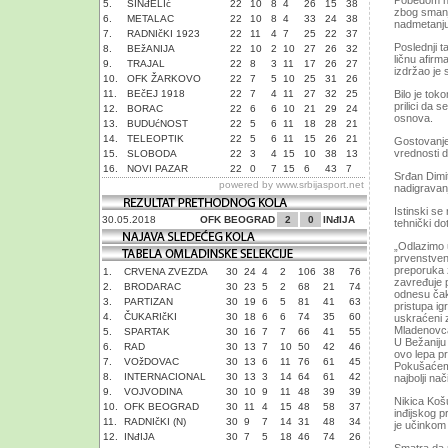
Pobedom na
5.
SINđELIć
22
10
8
4
26
15
38
zbog smanj
6.
METALAC
22
10
8
4
33
24
38
nadmetanju
7.
RADNIčKI 1923
22
11
4
7
25
22
37
Poslednji t
8.
BEžANIJA
22
10
2
10
27
26
32
ličnu afir
9.
TRAJAL
22
8
3
11
17
26
27
izdržao je 
10.
OFK ŽARKOVO
22
7
5
10
25
31
26
11.
BEčEJ 1918
22
7
4
11
27
32
25
Bilo je to
prilici da 
12.
BORAC
22
6
6
10
21
29
24
osnova.
13.
BUDUćNOST
22
5
6
11
18
28
21
14.
TELEOPTIK
22
5
6
11
15
26
21
Gostovanje 
vrednosti 
15.
SLOBODA
22
3
4
15
10
38
13
16.
NOVI PAZAR
22
0
7
15
6
43
7
Srđan Dimit
powered by
www.srbijasport.net
nadigravan
Istinski se
30.05.2018
OFK BEOGRAD
2
0
INđIJA
tehnički do
„Odlazimo 
prvenstveno
preporuka z
1.
CRVENA ZVEZDA
30
24
4
2
106
38
76
zavređuje 
2.
BRODARAC
30
23
5
2
68
21
74
odnesu čak 
3.
PARTIZAN
30
19
6
5
81
41
63
pristupa ig
4.
ČUKARIčKI
30
18
6
6
74
35
60
uskraćeni 
Mladenovca
5.
SPARTAK
30
16
7
7
66
41
55
U Bežaniju
6.
RAD
30
13
7
10
50
42
46
ovo lepa p
7.
VOžDOVAC
30
13
6
11
76
61
45
Pokušaćemo 
8.
INTERNACIONAL
30
13
3
14
64
61
42
najbolji na
9.
VOJVODINA
30
10
9
11
48
39
39
Nikica Koš
10.
OFK BEOGRAD
30
11
4
15
48
58
37
inđijskog 
11.
RADNIčKI (N)
30
9
7
14
31
48
34
je učinkom
12.
INđIJA
30
7
5
18
46
74
26