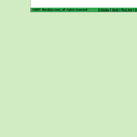
©2007. fkindjija.com, all rights reserved.
O klubu
|
Vesti
|
Prvi tim
|
O