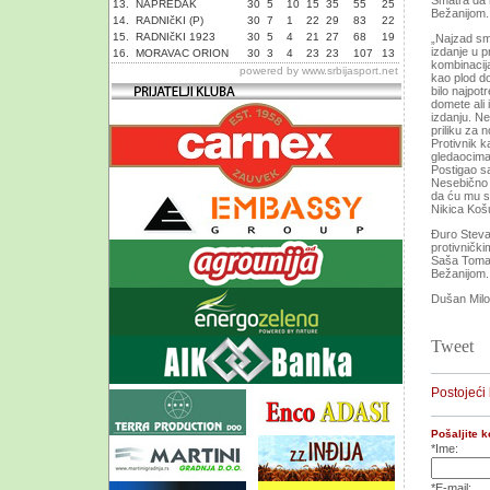
Smatra da 
13.
NAPREDAK
30
5
10
15
35
55
25
Bežanijom.
14.
RADNIčKI (P)
30
7
1
22
29
83
22
15.
RADNIčKI 1923
30
5
4
21
27
68
19
„Najzad smo
izdanje u 
16.
MORAVAC ORION
30
3
4
23
23
107
13
kombinacij
powered by
www.srbijasport.net
kao plod do
bilo najpo
domete ali 
izdanju. N
priliku za 
Protivnik k
gledaocima
Postigao s
Nesebično 
da ću mu se
Nikica Košu
Đuro Steva
protivnički
Saša Toman
Bežanijom.
Dušan Mil
Tweet
Postojeći
Pošaljite 
*Ime:
*E-mail: