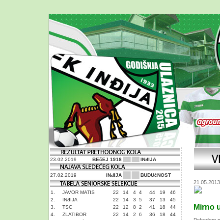
23.02.2019
BEčEJ 1918
INđIJA
27.02.2019
INđIJA
BUDUćNOST
21.05.2013
1.
JAVOR MATIS
22
14
4
4
44
19
46
2.
INđIJA
22
14
3
5
37
13
45
Mirno 
3.
TSC
22
12
8
2
41
18
44
4.
ZLATIBOR
22
14
2
6
36
18
44