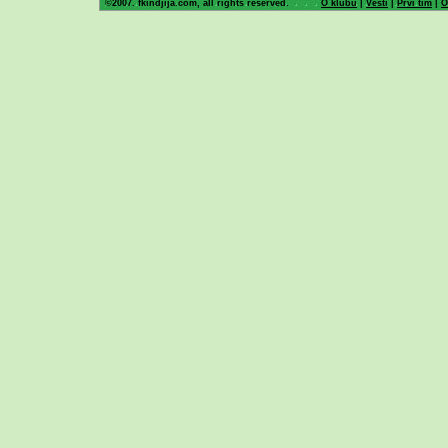
©2007. fkindjija.com, all rights reserved.
O klubu
|
Vesti
|
Prvi tim
|
O