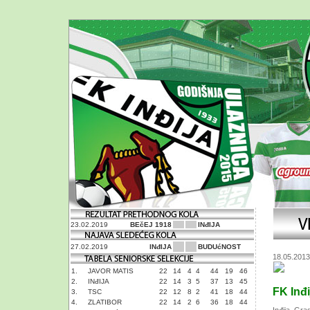
23.02.2019
BEčEJ 1918
INđIJA
27.02.2019
INđIJA
BUDUćNOST
18.05.2013
1.
JAVOR MATIS
22
14
4
4
44
19
46
2.
INđIJA
22
14
3
5
37
13
45
FK Inđi
3.
TSC
22
12
8
2
41
18
44
4.
ZLATIBOR
22
14
2
6
36
18
44