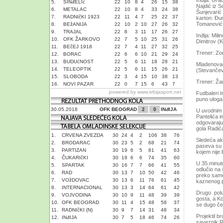
Inđija. Gra
5.
SINđELIć
22
10
8
4
26
15
38
Najdić iz S
6.
METALAC
22
10
8
4
33
24
38
Šunjevarić 
7.
RADNIčKI 1923
22
11
4
7
25
22
37
karton: Đur
Tomanović 6
8.
BEžANIJA
22
10
2
10
27
26
32
9.
TRAJAL
22
8
3
11
17
26
27
Inđija: Mil
10.
OFK ŽARKOVO
22
7
5
10
25
31
26
Dimitrov (
11.
BEčEJ 1918
22
7
4
11
27
32
25
Trener: Zo
12.
BORAC
22
6
6
10
21
29
24
13.
BUDUćNOST
22
5
6
11
18
28
21
Mladenovac:
14.
TELEOPTIK
22
5
6
11
15
26
21
(Stevančevi
15.
SLOBODA
22
3
4
15
10
38
13
Trener: Ža
16.
NOVI PAZAR
22
0
7
15
6
43
7
powered by
www.srbijasport.net
Fudbaleri I
puno uloga 
30.05.2018
OFK BEOGRAD
2
0
INđIJA
U uvodnim 
Pantelića im
odgovaraju 
gola Radić
1.
CRVENA ZVEZDA
30
24
4
2
106
38
76
Sledeća ak
2.
BRODARAC
30
23
5
2
68
21
74
paseva su 
3.
PARTIZAN
30
19
6
5
81
41
63
kojem nije 
4.
ČUKARIčKI
30
18
6
6
74
35
60
U 35.minut
5.
SPARTAK
30
16
7
7
66
41
55
odlučio na 
6.
RAD
30
13
7
10
50
42
46
preko same 
7.
VOžDOVAC
30
13
6
11
76
61
45
kaznenog pr
8.
INTERNACIONAL
30
13
3
14
64
61
42
Drugo polu
9.
VOJVODINA
30
10
9
11
48
39
39
gosta, a Ko
10.
OFK BEOGRAD
30
11
4
15
48
58
37
se dugo če
11.
RADNIčKI (N)
30
9
7
14
31
48
34
Projektil b
12.
INđIJA
30
7
5
18
46
74
26
saveznik R