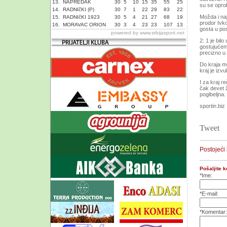
13.
NAPREDAK
30
5
10
15
35
55
25
su se oprob
14.
RADNIčKI (P)
30
7
1
22
29
83
22
Možda i naj
15.
RADNIčKI 1923
30
5
4
21
27
68
19
prodor Ivko
16.
MORAVAC ORION
30
3
4
23
23
107
13
gosta u po
powered by
www.srbijasport.net
2: 1 je bil
gostujućem 
precizno u 
Do kraja me
kraj je iz
I za kraj r
čak devet ž
pogibeljna.
sportin.biz
Tweet
Postojeći
Pošaljite 
*Ime:
*E-mail:
*Komentar: