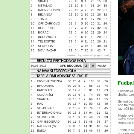
5.
SINđELIć
22
10
8
4
26
15
38
6.
METALAC
22
10
8
4
33
24
38
7.
RADNIčKI 1923
22
11
4
7
25
22
37
8.
BEžANIJA
22
10
2
10
27
26
32
9.
TRAJAL
22
8
3
11
17
26
27
10.
OFK ŽARKOVO
22
7
5
10
25
31
26
11.
BEčEJ 1918
22
7
4
11
27
32
25
12.
BORAC
22
6
6
10
21
29
24
13.
BUDUćNOST
22
5
6
11
18
28
21
14.
TELEOPTIK
22
5
6
11
15
26
21
15.
SLOBODA
22
3
4
15
10
38
13
16.
NOVI PAZAR
22
0
7
15
6
43
7
powered by
www.srbijasport.net
30.05.2018
OFK BEOGRAD
2
0
INđIJA
1.
CRVENA ZVEZDA
30
24
4
2
106
38
76
Fudbal
2.
BRODARAC
30
23
5
2
68
21
74
3.
PARTIZAN
30
19
6
5
81
41
63
Fudbalska 
„Inđije„ uz
4.
ČUKARIčKI
30
18
6
6
74
35
60
5.
SPARTAK
30
16
7
7
66
41
55
Seniori će,
6.
RAD
30
13
7
10
50
42
46
oba takmaca
7.
VOžDOVAC
30
13
6
11
76
61
45
razrešili b
8.
INTERNACIONAL
30
13
3
14
64
61
42
Mladenovča
9.
VOJVODINA
30
10
9
11
48
39
39
uložiti mak
10.
OFK BEOGRAD
30
11
4
15
48
58
37
iznenade i 
11.
RADNIčKI (N)
30
9
7
14
31
48
34
Jedno je s
12.
INđIJA
30
7
5
18
46
74
26
upućuje po