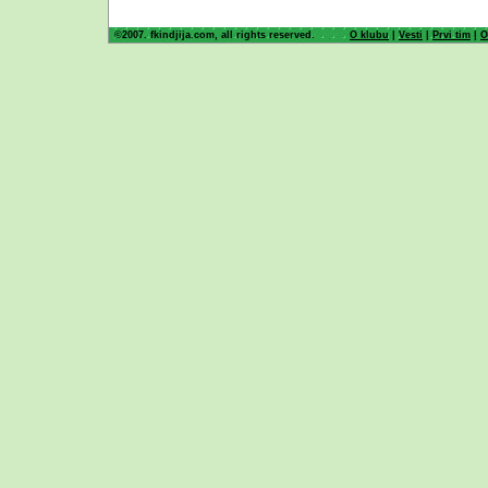
©2007. fkindjija.com, all rights reserved.
O klubu
|
Vesti
|
Prvi tim
|
O