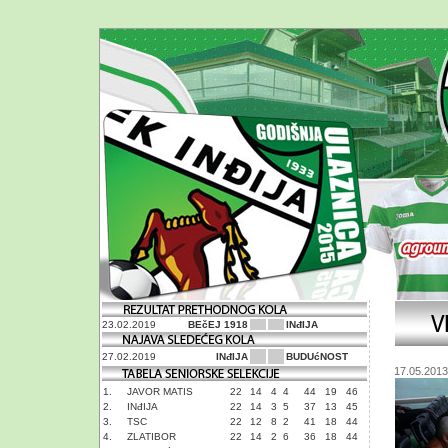
23.02.2019
BEčEJ 1918
INđIJA
27.02.2019
INđIJA
BUDUćNOST
17.05.2013
1.
JAVOR MATIS
22
14
4
4
44
19
46
2.
INđIJA
22
14
3
5
37
13
45
3.
TSC
22
12
8
2
41
18
44
4.
ZLATIBOR
22
14
2
6
36
18
44