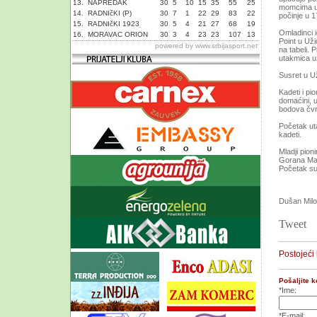
13.
NAPREDAK
30
5
10
15
35
55
25
momcima u 
14.
RADNIčKI (P)
30
7
1
22
29
83
22
počinje u 
15.
RADNIčKI 1923
30
5
4
21
27
68
19
Omladinci i
16.
MORAVAC ORION
30
3
4
23
23
107
13
Point u Uži
powered by
www.srbijasport.net
na tabeli. 
utakmica u
Susret u U
Kadeti i pi
domaćini, u
bodova čvrs
Početak uta
kadeti.
Mladji pion
Gorana Mag
Početak su
Dušan Mil
Tweet
Postojeći
Pošaljite 
*Ime:
*E-mail: