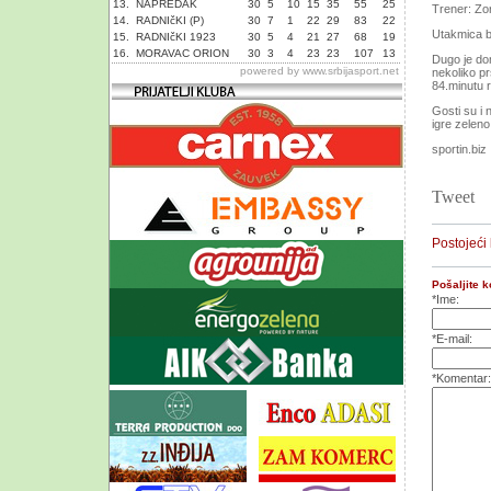
13.
NAPREDAK
30
5
10
15
35
55
25
Trener: Zo
14.
RADNIčKI (P)
30
7
1
22
29
83
22
Utakmica bi
15.
RADNIčKI 1923
30
5
4
21
27
68
19
16.
MORAVAC ORION
30
3
4
23
23
107
13
Dugo je dom
powered by
www.srbijasport.net
nekoliko pr
84.minutu 
Gosti su i 
igre zelen
sportin.biz
Tweet
Postojeći
Pošaljite 
*Ime:
*E-mail:
*Komentar: