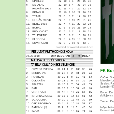
5.
SINđELIć
22
10
8
4
26
15
38
6.
METALAC
22
10
8
4
33
24
38
7.
RADNIčKI 1923
22
11
4
7
25
22
37
8.
BEžANIJA
22
10
2
10
27
26
32
9.
TRAJAL
22
8
3
11
17
26
27
10.
OFK ŽARKOVO
22
7
5
10
25
31
26
11.
BEčEJ 1918
22
7
4
11
27
32
25
12.
BORAC
22
6
6
10
21
29
24
13.
BUDUćNOST
22
5
6
11
18
28
21
14.
TELEOPTIK
22
5
6
11
15
26
21
15.
SLOBODA
22
3
4
15
10
38
13
16.
NOVI PAZAR
22
0
7
15
6
43
7
powered by
www.srbijasport.net
30.05.2018
OFK BEOGRAD
2
0
INđIJA
1.
CRVENA ZVEZDA
30
24
4
2
106
38
76
FK Bora
2.
BRODARAC
30
23
5
2
68
21
74
3.
PARTIZAN
30
19
6
5
81
41
63
Čačak. Stad
Miroslav La
4.
ČUKARIčKI
30
18
6
6
74
35
60
Strelac: Ra
5.
SPARTAK
30
16
7
7
66
41
55
Lemajić (57’
6.
RAD
30
13
7
10
50
42
46
7.
VOžDOVAC
30
13
6
11
76
61
45
Borac: Đuri
(Milojević)
8.
INTERNACIONAL
30
13
3
14
64
61
42
9.
VOJVODINA
30
10
9
11
48
39
39
Trener: De
10.
OFK BEOGRAD
30
11
4
15
48
58
37
Inđija: Mil
11.
RADNIčKI (N)
30
9
7
14
31
48
34
Petrović (A
12.
INđIJA
30
7
5
18
46
74
26