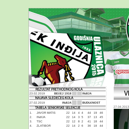
23.02.2019
BEčEJ 1918
INđIJA
27.02.2019
INđIJA
BUDUćNOST
27.04.2013
1.
JAVOR MATIS
22
14
4
4
44
19
46
2.
INđIJA
22
14
3
5
37
13
45
3.
TSC
22
12
8
2
41
18
44
4.
ZLATIBOR
22
14
2
6
36
18
44