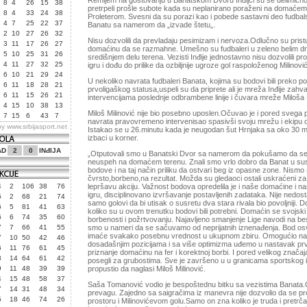
Remijem na gostovanju u Banatskom Dvoru Inđijci su se delimično i
8
4
26
15
38
pretrpeli prošle subote kada su neplanirano poraženi na domaće
8
4
33
24
38
Proleterom. Svesni da su porazi kao i pobede sastavni deo fudbals
4
7
25
22
37
Banatu sa namerom da „izvade štetu„.
2
10
27
26
32
Nisu dozvolili da prevladaju pesimizam i nervoza.Odlučno su pristup
3
11
17
26
27
domaćinu da se razmahne. Umešno su fudbaleri u zeleno belim d
5
10
25
31
26
središnjem delu terena. Vezisti Inđije jednostavno nisu dozvolili pr
4
11
27
32
25
igru i dođu do prilike da ozbiljnije ugroze gol raspoloženog Milinovi
6
10
21
29
24
U nekoliko navrata fudbaleri Banata, kojima su bodovi bili preko p
6
11
18
28
21
prvoligaškog statusa,uspeli su da priprete ali je mreža Inđije zah
6
11
15
26
21
intervencijama poslednje odbrambene linije i čuvara mreže Miloša 
4
15
10
38
13
Miloš Milinović nije bio posebno uposlen.Očuvao je i pored svega 
7
15
6
43
7
navrata pravovremeno intervenisao spasivši svoju mrežu i ekipu o
by
www.srbijasport.net
Istakao se u 26.minutu kada je neugodan šut Hrnjaka sa oko 30 me
izbaci u korner.
AD
2
0
INđIJA
„Otputovali smo u Banatski Dvor sa namerom da pokušamo da se 
neuspeh na domaćem terenu. Znali smo vrlo dobro da Banat u su
bodove i na taj način priliku da ostvari beg iz opasne zone. Nismo s
čvrsto,borbeno,na rezultat. Možda su gledaoci ostali uskraćeni za 
4
2
106
38
76
lepršavu akciju. Važnost bodova opredelila je i naše domaćine i
igru, disciplinovano izvršavanje postavljenih zadataka. Nije nedost
5
2
68
21
74
samo golovi da bi utisak o susretu dva stara rivala bio povoljniji. 
6
5
81
41
63
koliko su u ovom trenutku bodovi bili potrebni. Domaćin se svojski 
6
6
74
35
60
borbenosti i požrtvovanju. Najavljeno smanjenje Lige navodi na 
7
7
66
41
55
smo u nameri da se sačuvamo od neprijatnih iznenađenja. Bod os
imaće svakako posebnu vrednost u ukupnom zbiru. Omogućio na
7
10
50
42
46
dosadašnjim pozicijama i sa više optimizma uđemo u nastavak pr
6
11
76
61
45
priznanje domaćinu na fer i korektnoj borbi. I pored velikog značaj
3
14
64
61
42
posegli za grubostima. Sve je završeno u u granicama sportskog i
9
11
48
39
39
propustio da naglasi Miloš Milinović.
4
15
48
58
37
Saša Tomanović vodio je bespoštednu bitku sa vezistima Banata
7
14
31
48
34
prevagu. Zajedno sa saigračima iz manevra nije dozvolio da se pr
5
18
46
74
26
prostoru i Milinovićevom golu.Samo on zna koliko je truda i pretrča