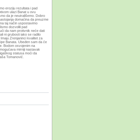
mo eroziju rezultata i pad
tivom ulazi Banat u ovu
smo da je neutrališemo. Dobro
nastojanja domaćina da preuzme
i na taj način uspostavimo
ismo dozvolili pad
ući da nam protivnik neće dati
i ni grubosti iako se radilo
maju Zrenjaninci kvalitet za
ekipe Banata. Ubeđen sam da će
one. Bodom osvojenim na
mogućava mirniji nastavak
oligaškog statusa moći da
 Saša Tomanović.