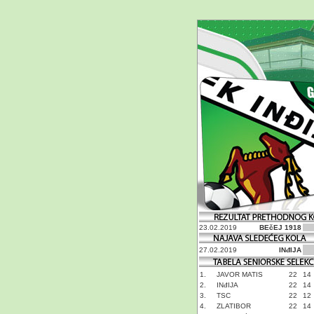
23.02.2019
BEčEJ 1918
27.02.2019
INđIJA
1.
JAVOR MATIS
22
14
2.
INđIJA
22
14
3.
TSC
22
12
4.
ZLATIBOR
22
14