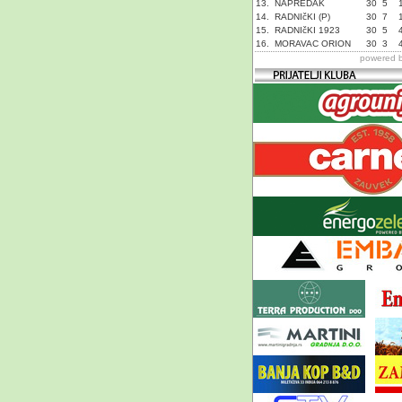
13.
NAPREDAK
30
5
14.
RADNIčKI (P)
30
7
15.
RADNIčKI 1923
30
5
16.
MORAVAC ORION
30
3
powered 