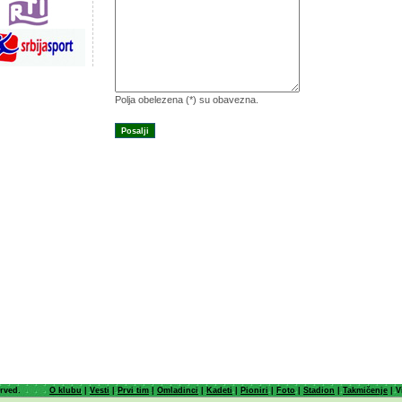
Polja obelezena (*) su obavezna.
erved.
O klubu
|
Vesti
|
Prvi tim
|
Omladinci
|
Kadeti
|
Pioniri
|
Foto
|
Stadion
|
Takmičenje
| V