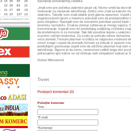
ispunjenje postavljenog zadatka.
10
15
35
55
25
1
22
29
83
22
„Imali smo pre početka utakmice jasan cilj. Nismo smeli da dozvoli
4
21
27
68
19
motivacije za nastavak takmičenja. Dobro smo znali sa kakvim mo
4
23
23
107
13
utakmicu. Takođe smo znali odakle preti glavna opasnost. Uspeli 
organizovanom igrom u manevru pokušali smo da predupredimo 
by
www.srbijasport.net
punu inicijativu. Nastojali smo da ostvarimo potreban posed lopte 
terensku ravnotežu. Ovakav pristup zahtevao je mnogo napora. N
koncentracije. Izgarali smo do poslednjeg sudijskog zvižduka znaj
da predahnemo ni za trenutak. Nije bilo posebne lepote u utakmici al
izuzetno važnim bodovima. Za svaku je pohvalu odnos domaćina. I
veće domete.Trenutni plasman ni izbliza ne odgovara vrednosti 
smoći snage i uspeti da pronađu formulu za izlazak iz opasne z
poslednjem gostovanju uspeli smo da održimo plasman koji nam o
takmičenja. Sigurno je da ćemo, rasterećeni velikih briga oko prv
prikazujemo igre kakve se od očekuju naši simpatizeri stakao je
Dušan Milovanović
Tweet
Postojeći komentari (0)
Pošaljite komentar
*Ime:
*E-mail:
*Komentar: