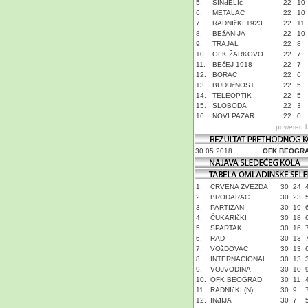
5.
SINđELIć
22
10
6.
METALAC
22
10
7.
RADNIčKI 1923
22
11
8.
BEžANIJA
22
10
9.
TRAJAL
22
8
10.
OFK ŽARKOVO
22
7
11.
BEčEJ 1918
22
7
12.
BORAC
22
6
13.
BUDUćNOST
22
5
14.
TELEOPTIK
22
5
15.
SLOBODA
22
3
16.
NOVI PAZAR
22
0
powered 
30.05.2018
OFK BEOGR
1.
CRVENA ZVEZDA
30
24
2.
BRODARAC
30
23
3.
PARTIZAN
30
19
4.
ČUKARIčKI
30
18
5.
SPARTAK
30
16
6.
RAD
30
13
7.
VOžDOVAC
30
13
8.
INTERNACIONAL
30
13
9.
VOJVODINA
30
10
10.
OFK BEOGRAD
30
11
11.
RADNIčKI (N)
30
9
12.
INđIJA
30
7