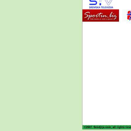
©2007. fkindjija.com, all rights res