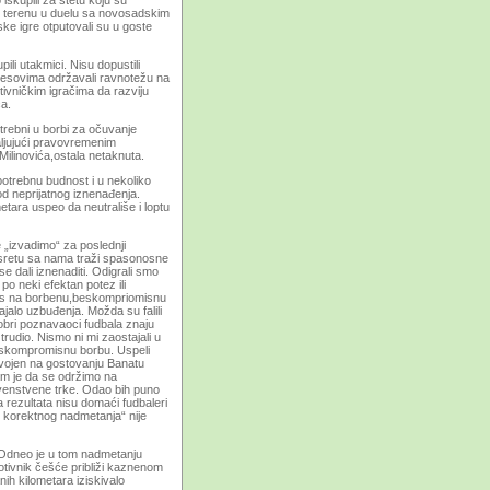
skupili za štetu koju su
m terenu u duelu sa novosadskim
ke igre otputovali su u goste
ili utakmici. Nisu dopustili
resovima održavali ravnotežu na
otivničkim igračima da razviju
ća.
otrebni u borbi za očuvanje
valjujući pravovremenim
Milinovića,ostala netaknuta.
potrebnu budnost i u nekoliko
d neprijatnog iznenađenja.
tara uspeo da neutrališe i loptu
„izvadimo“ za poslednji
sretu sa nama traži spasonosne
e dali iznenaditi. Odigrali smo
po neki efektan potez ili
 nas na borbenu,beskompriomisnu
ajalo uzbuđenja. Možda su falili
Dobri poznavaoci fudbala znaju
trudio. Nismo ni mi zaostajali u
beskompromisnu borbu. Uspeli
vojen na gostovanju Banatu
m je da se održimo na
venstvene trke. Odao bih puno
a rezultata nisu domaći fudbaleri
 korektnog nadmetanja“ nije
.Odneo je u tom nadmetanju
otivnik češće približi kaznenom
nih kilometara iziskivalo