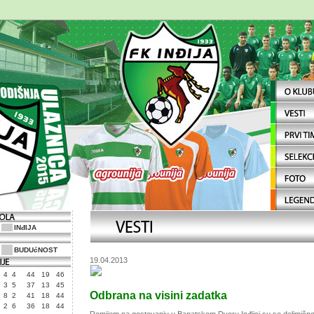
INđIJA
BUDUćNOST
19.04.2013
4
4
44
19
46
3
5
37
13
45
Odbrana na visini zadatka
8
2
41
18
44
2
6
36
18
44