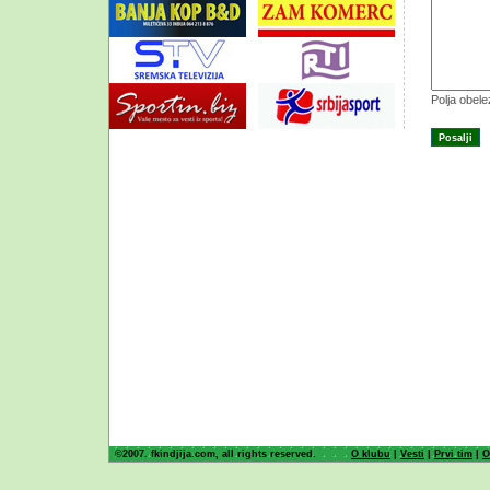
Polja obel
©2007. fkindjija.com, all rights reserved.
O klubu
|
Vesti
|
Prvi tim
|
O