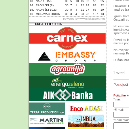
13.
NAPREDAK
30
5
10
15
35
55
25
14.
RADNIčKI (P)
30
7
1
22
29
83
22
Omladinci I
Imali su iza
15.
RADNIčKI 1923
30
5
4
21
27
68
19
16.
MORAVAC ORION
30
3
4
23
23
107
13
Igrom, borb
powered by
www.srbijasport.net
Ostvarili 
Po vetrovit
kombinovai, 
spretnosti
Poveli su I
metara pogo
Na 2:0 povi
nemanja Kr
Dušan Mil
Tweet
Postojeći
Pošaljite 
*Ime:
*E-mail:
*Komentar: