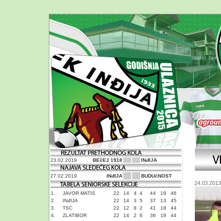
23.02.2019
BEčEJ 1918
INđIJA
27.02.2019
INđIJA
BUDUćNOST
24.03.2013
1.
JAVOR MATIS
22
14
4
4
44
19
46
2.
INđIJA
22
14
3
5
37
13
45
3.
TSC
22
12
8
2
41
18
44
4.
ZLATIBOR
22
14
2
6
36
18
44