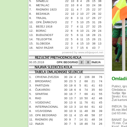
5.
SINđELIć
22
10
8
4
26
15
38
6.
METALAC
22
10
8
4
33
24
38
7.
RADNIčKI 1923
22
11
4
7
25
22
37
8.
BEžANIJA
22
10
2
10
27
26
32
9.
TRAJAL
22
8
3
11
17
26
27
10.
OFK ŽARKOVO
22
7
5
10
25
31
26
11.
BEčEJ 1918
22
7
4
11
27
32
25
12.
BORAC
22
6
6
10
21
29
24
13.
BUDUćNOST
22
5
6
11
18
28
21
14.
TELEOPTIK
22
5
6
11
15
26
21
15.
SLOBODA
22
3
4
15
10
38
13
16.
NOVI PAZAR
22
0
7
15
6
43
7
powered by
www.srbijasport.net
30.05.2018
OFK BEOGRAD
2
0
INđIJA
1.
CRVENA ZVEZDA
30
24
4
2
106
38
76
Omladin
2.
BRODARAC
30
23
5
2
68
21
74
3.
PARTIZAN
30
19
6
5
81
41
63
Putinci, ig
Gledalaca:
4.
ČUKARIčKI
30
18
6
6
74
35
60
Sudija: Ilij
5.
SPARTAK
30
16
7
7
66
41
55
Strelci: Krs
6.
RAD
30
13
7
10
50
42
46
Žuti karton
7.
VOžDOVAC
30
13
6
11
76
61
45
INĐIJA: Sta
8.
INTERNACIONAL
30
13
3
14
64
61
42
85.min.Mešt
9.
VOJVODINA
30
10
9
11
48
39
39
(od 63.min.
10.
OFK BEOGRAD
30
11
4
15
48
58
37
11.
RADNIčKI (N)
30
9
7
14
31
48
34
BANAT: Sok
70.min. Ču
12.
INđIJA
30
7
5
18
46
74
26
Kozić, Rad